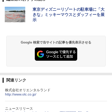
-08EX カーキ ソロキャンプ ポリエステル フ
レーム テント
東京ディズニーリゾートの駐車場に「大
きな」ミッキーマウスとダッフィーを展
￥14,800
示
GRANDOOR ステンレス保冷剤 2個セット 2
026リニューアル 急速冷凍 空間倍増 衛生的
コンパクト 保冷力長持ち
Google 検索で当サイトの記事を優先表示させる
￥2,980
DEWEL パラソル 大型 ビーチ アウトドアパ
ラソル ガーデン サイトシート付 折りたたみ
防水 UVカット 4段階高さ調整 軽量 収納袋付
き
関連リンク
￥6,459
株式会社オリエンタルランド
http://www.olc.co.jp/
熊撃退スプレー 熊よけスプレー 熊スプレー
【日本企業販売】超強力クマ対策スプレー 30
0ml（連続噴射30秒）110ml（連続噴射15
ニュースリリース
秒）射程5～10m 安全ロック搭載 携帯収納袋