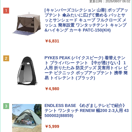
更新日時：2026/08/07 06:02
ディズニーファン ２０２６年 ９月号 [雑
D40 地球の歩き方 チェンマイ タイ北部の魅
[キャンパーズコレクション 山善] ポップアッ
誌] (ＤＩＳＮＥＹ ＦＡＮ)
力的な町 2026～2027 地球の歩き方D アジア
プテント 傘みたいに広げて畳める パッとサ
ッとサンシェード キューブ フルクローズ メ
ッシュ 簡単設置 ワンタッチテント キャンプ
￥713
￥2,079
&ハイキング カーキ PATC-150(KH)
￥6,831
BE-PAL(ビ-パル) 2026年 9 月号【特別付録:
A09 地球の歩き方 イタリア 2026～2027 地
SOTO ミニマル"旅"財布 ランダム2種】
球の歩き方A ヨーロッパ
PYKES PEAK (パイクスピーク) 着替えテン
ト プライバシー テント 【中が透けない】 1
￥1,500
￥2,479
人用 折りたたみ 防災グッズ 災害用トイレ ビ
ーチ ピクニック ポップアップテント 携帯 簡
易 トイレテント (ブラック)
山と溪谷 2026年8月号「南アルプス大全」
地球の歩き方 スター・ウォーズ
￥4,980
￥1,540
￥2,695
ENDLESS BASE 《めざましテレビで紹介》
テント ワンタッチ RENEW 幅200 2-3人用 43
500002(88859)
Coyote No.89 特集 星野道夫 夢見る旅
A26 地球の歩き方 チェコ ポーランド スロヴ
ァキア 2026～2027 地球の歩き方A ヨーロッ
￥5,999
パ