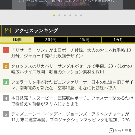
ーチ」や日本三大「長岡」など大型イベント目白押し！
●
●
●
●
●
●
アクセスランキング
1時間
24時間
1週間
1カ月
「リサ・ラーソン」がま口ポーチ付録、大人のおしゃれ手帖 10
月号。ジャカード織の北欧猫デザイン
クロックスのリカバリーサンダルがセールで半額。23～31cmの
幅広いサイズ展開、独自のクッション素材を採用
フェラーリを手がけたピニンファリーナ、日本の鉄道を初デザイ
ン。南海電鉄が新たな「空港特急」をなにわ筋線へ導入
本日発売「スヌーピー」圧縮収納ポーチ。ファスナー閉めるだけ
で着替えや荷物がスリムにまとまる
ディズニーシー「インディ・ジョーンズ・アドベンチャー」が
11月末に運営再開。プロジェクションマッピングを追加、DPA
は1500円
もっと見る