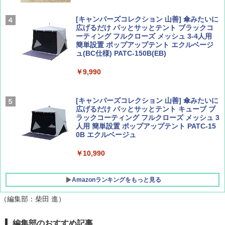
￥1,540
￥2,277
[キャンパーズコレクション 山善] 傘みたいに
広げるだけ パッとサッとテント ブラックコ
ーティング フルクローズ メッシュ 3-4人用
簡単設置 ポップアップテント エクルベージ
AIRLINE（エアライン）2026年9月号【特
新しい日本地理 地図・統計・移動から読み
ュ(BC仕様) PATC-150B(EB)
集】ボーイング110周年を祝して！
解く (講談社現代新書)
￥9,990
￥1,760
￥1,540
[キャンパーズコレクション 山善] 傘みたいに
広げるだけ パッとサッとテント キューブ ブ
ラックコーティング フルクローズ メッシュ 3
人用 簡単設置 ポップアップテント PATC-15
0B エクルベージュ
￥10,990
Amazonランキングをもっと見る
（編集部：柴田 進）
BUNDOK(バンドック)ソロ ドーム 1 EX BDK
編集部のおすすめ記事