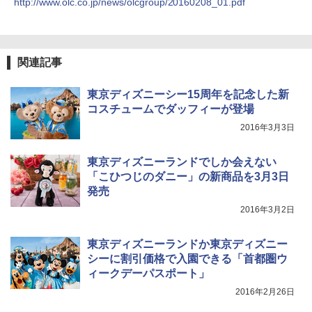
http://www.olc.co.jp/news/olcgroup/20160208_01.pdf
付き ヒグマ・イノシシ対策 自治体・教育機
関の購入実績 登山・キャンプ・アウトドア・
防災用品 長期保存可能 緊急時用 日本国内発
送
関連記事
￥3,680
東京ディズニーシー15周年を記念した新
コスチュームでダッフィーが登場
ポインターライト 強力 小型 緑色/赤色/青紫色
USB充電式 高精度 超長距離照射 長時間使用
2016年3月3日
可能 安全ロック付き 高安全性 金属製耐久 コ
ンパクト多機能設計 持ち運び便利 アウトド
ア/オフィス/教育現場/展示会用 緑
東京ディズニーランドでしか会えない
「こひつじのダニー」の新商品を3月3日
￥1,180
発売
2016年3月2日
東京ディズニーランドか東京ディズニー
シーに割引価格で入園できる「首都圏ウ
ィークデーパスポート」
2016年2月26日