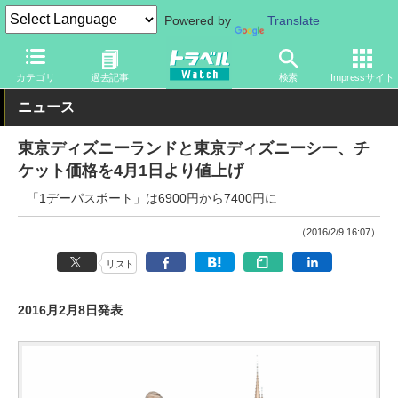
Powered by
Translate
トラベル Watch
旅の情報
観光地
ディズニーリゾート
カテゴリ
過去記事
検索
Impressサイト
ニュース
東京ディズニーランドと東京ディズニーシー、チ
ケット価格を4月1日より値上げ
「1デーパスポート」は6900円から7400円に
（2016/2/9 16:07）
リスト
2016月2月8日発表