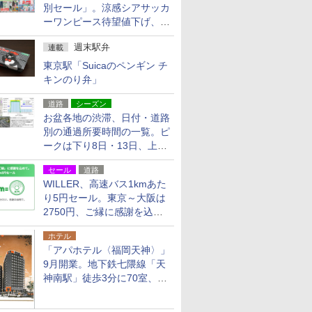
別セール」。涼感シアサッカ
ーワンピース待望値下げ、撥
水ギアショーツは1990円に
週末駅弁
連載
東京駅「Suicaのペンギン チ
キンのり弁」
道路
シーズン
お盆各地の渋滞、日付・道路
別の通過所要時間の一覧。ピ
ークは下り8日・13日、上り
14日・15日
セール
道路
WILLER、高速バス1kmあた
り5円セール。東京～大阪は
2750円、ご縁に感謝を込め
た20周年記念キャンペーン
ホテル
「アパホテル〈福岡天神〉」
9月開業。地下鉄七隈線「天
神南駅」徒歩3分に70室、エ
リア初の直営店