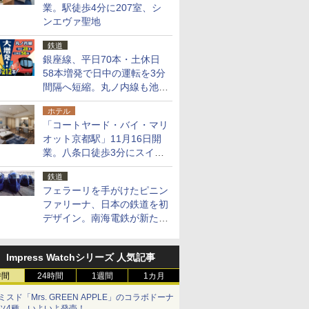
業。駅徒歩4分に207室、シ
ンエヴァ聖地
鉄道
銀座線、平日70本・土休日
58本増発で日中の運転を3分
間隔へ短縮。丸ノ内線も池袋
～中野坂上を4分間隔に
ホテル
「コートヤード・バイ・マリ
オット京都駅」11月16日開
業。八条口徒歩3分にスイー
ト含む全270室、ダイニング
鉄道
も併設
フェラーリを手がけたピニン
ファリーナ、日本の鉄道を初
デザイン。南海電鉄が新たな
「空港特急」をなにわ筋線へ
導入
Impress Watchシリーズ 人気記事
時間
24時間
1週間
1カ月
ミスド「Mrs. GREEN APPLE」のコラボドーナ
ツ4種、いよいよ発売！