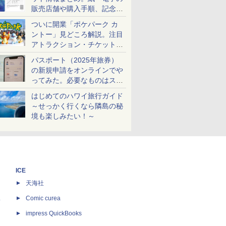
販売店舗や購入手順、記念チ
ケットも解説
ついに開業「ポケパーク カ
ントー」見どころ解説。注目
アトラクション・チケット手
配・来場前に必要な準備は？
パスポート（2025年旅券）
の新規申請をオンラインでや
ってみた。必要なものはスマ
ホとマイナカードのみ
はじめてのハワイ旅行ガイド
～せっかく行くなら隣島の秘
境も楽しみたい！～
ICE
天海社
ス
Comic curea
impress QuickBooks