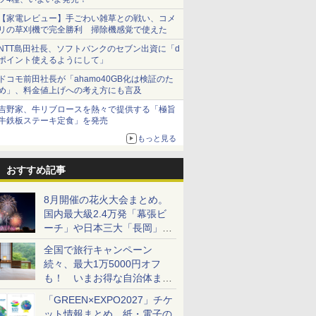
【家電レビュー】手ごわい雑草との戦い、コメ
リの草刈機で完全勝利 掃除機感覚で使えた
NTT島田社長、ソフトバンクのセブン出資に「d
ポイント使えるようにして」
ドコモ前田社長が「ahamo40GB化は検証のた
め」、料金値上げへの考え方にも言及
吉野家、牛リブロースを熱々で提供する「極旨
牛鉄板ステーキ定食」を発売
もっと見る
おすすめ記事
8月開催の花火大会まとめ。
国内最大級2.4万発「幕張ビ
ーチ」や日本三大「長岡」な
ど大型イベント目白押し！
全国で旅行キャンペーン
続々、最大1万5000円オフ
も！ いまお得な自治体まと
め
「GREEN×EXPO2027」チケ
ット情報まとめ。紙・電子の