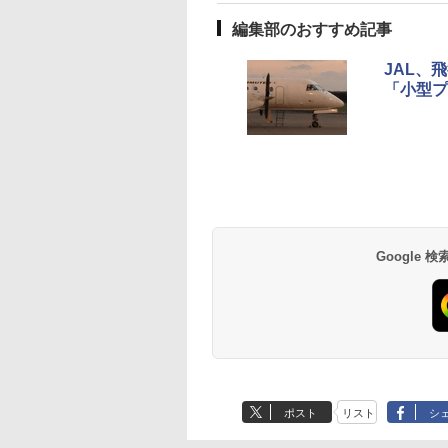
編集部のおすすめ記事
JAL、
「小型プ
草津温泉 ホテル櫻
品川プリンスホテル
グランドニッコー東
海のサウナ＆スパ
東京ドームホテル
シェラトン・グラン
井
京ベイ 舞浜
オールインクルーシ
デ・トーキョーベ
7,037円～
7,980円～
ブ 島原温泉ホテル
イ・ホテル
14,300円～
6,800円～
南風楼
10,450円～
7,950円～
Google
ポスト
リスト
シ