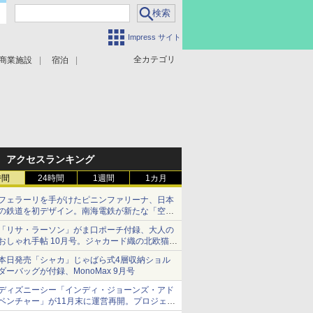
Impress サイト
全カテゴリ
商業施設
宿泊
アクセスランキング
時間
24時間
1週間
1カ月
フェラーリを手がけたピニンファリーナ、日本
の鉄道を初デザイン。南海電鉄が新たな「空港
特急」をなにわ筋線へ導入
「リサ・ラーソン」がま口ポーチ付録、大人の
おしゃれ手帖 10月号。ジャカード織の北欧猫デ
ザイン
本日発売「シャカ」じゃばら式4層収納ショル
ダーバッグが付録、MonoMax 9月号
ディズニーシー「インディ・ジョーンズ・アド
ベンチャー」が11月末に運営再開。プロジェク
ションマッピングを追加、DPAは1500円