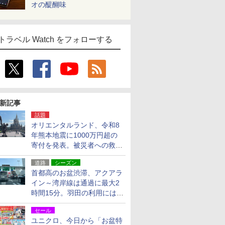
オの醍醐味
トラベル Watch をフォローする
新記事
話題
オリエンタルランド、令和8
年熊本地震に1000万円超の
寄付を発表。被災者への救援
活動・復旧支援
道路
シーズン
首都高のお盆渋滞、アクアラ
イン～湾岸線は通過に最大2
時間15分。羽田の利用には
「空港西出口」の利用検討を
セール
ユニクロ、今日から「お盆特