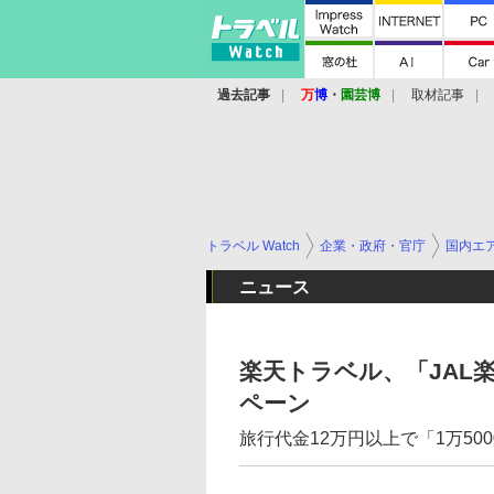
過去記事
万
博
・
園芸博
取材記事
トラベル Watch
企業・政府・官庁
国内エ
ニュース
楽天トラベル、「JAL
ペーン
旅行代金12万円以上で「1万50