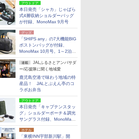
アウトドア
本日発売「シャカ」じゃばら
式4層収納ショルダーバッグ
が付録、MonoMax 9月号
グッズ
「SHIPS any」の7大機能BIG
ボストンバッグが付録、
MonoMax 10月号。1～2泊の
荷物、キャリーオンも可能
JALふるさとアンバサダ
連載
ー/応援隊に聞く地域愛
鹿児島空港で味わう地域の特
産品！ JALとぶえん亭のコ
ラボお弁当
アウトドア
本日発売「キャプテンスタッ
グ」ショルダーポーチ＆調光
サングラス付録、MonoMax
9月号増刊
ホテル
「東横INN宇部新川駅」開