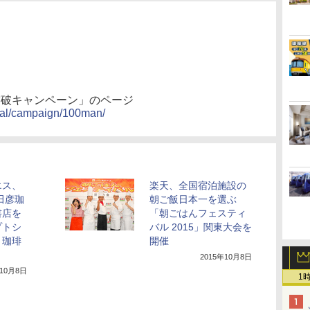
人突破キャンペーン」のページ
e/jal/campaign/100man/
エス、
楽天、全国宿泊施設の
田彦珈
朝ご飯日本一を選ぶ
書店を
「朝ごはんフェスティ
プトシ
バル 2015」関東大会を
と珈琲
開催
2015年10月8日
年10月8日
1