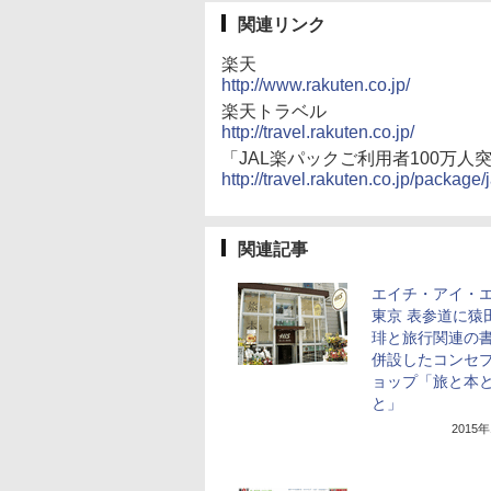
関連リンク
楽天
http://www.rakuten.co.jp/
楽天トラベル
http://travel.rakuten.co.jp/
「JAL楽パックご利用者100万
http://travel.rakuten.co.jp/packag
関連記事
エイチ・アイ・
東京 表参道に猿
琲と旅行関連の
併設したコンセ
ョップ「旅と本
と」
2015