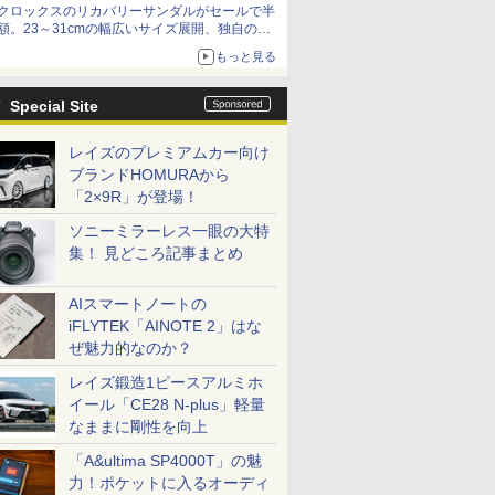
クロックスのリカバリーサンダルがセールで半
額。23～31cmの幅広いサイズ展開、独自のク
ッション素材を採用
もっと見る
Special Site
レイズのプレミアムカー向け
ブランドHOMURAから
「2×9R」が登場！
ソニーミラーレス一眼の大特
集！ 見どころ記事まとめ
AIスマートノートの
iFLYTEK「AINOTE 2」はな
ぜ魅力的なのか？
レイズ鍛造1ピースアルミホ
イール「CE28 N-plus」軽量
なままに剛性を向上
「A&ultima SP4000T」の魅
力！ポケットに入るオーディ