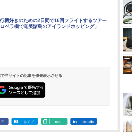
飛行機好きのための2日間で16回フライトするツアー
ロペラ機で奄美諸島のアイランドホッピング」
北陸 福井 あわら
品川プリンスホテ
舞浜ビューホテル
箱根湯本温泉 ホテ
ホテルトラスティ東
オリエンタルホテル
下呂温泉 水明館
住友不動産ホテル ヴ
東京ベイ舞浜ホテル
温泉 清風荘（北陸
ル イーストタワー
ｂｙ ＨＵＬＩＣ
ル おかだ
京ベイサイド
東京ベイ
ィラフォンテーヌグラ
ファーストリゾート
8,250円～
最大級の庭園露天風
（旧：東京ベイ舞浜
ンド東京有明
9,958円～
11,200円～
5,450円～
5,200円～
4,290円～
呂の宿 清風荘）
ホテル）
19,541円～
5,758円～
6,070円～
 検索で当サイトの記事を優先表示させる
ェア
はてブ
note
LinkedIn