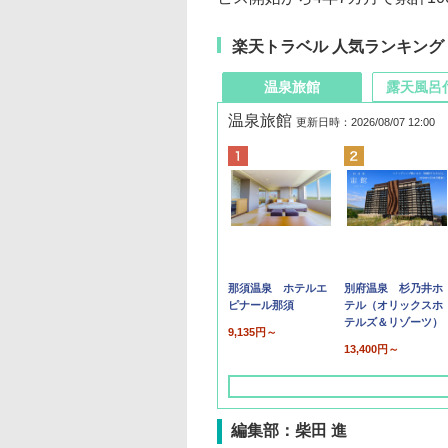
楽天トラベル 人気ランキング
温泉旅館
露天風呂
温泉旅館
更新日時：2026/08/07 12:00
那須温泉 ホテルエ
別府温泉 杉乃井ホ
ピナール那須
テル（オリックスホ
テルズ＆リゾーツ）
9,135円～
13,400円～
編集部：柴田 進