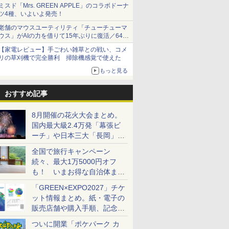
1,500円から受付
ミスド「Mrs. GREEN APPLE」のコラボドーナ
ツ4種、いよいよ発売！
老舗のマウスユーティリティ「チューチューマ
ウス」がAIの力を借りて15年ぶりに復活／64bit
化、Windows 10/11、「Chrome」も走り回
【家電レビュー】手ごわい雑草との戦い、コメ
る。復活記念で2026年末まで500円
リの草刈機で完全勝利 掃除機感覚で使えた
もっと見る
おすすめ記事
8月開催の花火大会まとめ。
国内最大級2.4万発「幕張ビ
ーチ」や日本三大「長岡」な
ど大型イベント目白押し！
全国で旅行キャンペーン
続々、最大1万5000円オフ
も！ いまお得な自治体まと
め
「GREEN×EXPO2027」チケ
ット情報まとめ。紙・電子の
販売店舗や購入手順、記念チ
ケットも解説
ついに開業「ポケパーク カ