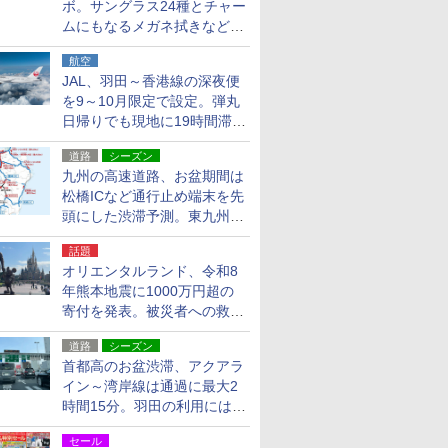
ボ。サングラス24種とチャー
ムにもなるメガネ拭きなど雑
貨24種
航空
JAL、羽田～香港線の深夜便
を9～10月限定で設定。弾丸
日帰りでも現地に19時間滞在
できる
道路
シーズン
九州の高速道路、お盆期間は
松橋ICなど通行止め端末を先
頭にした渋滞予測。東九州道
への迂回は料金調整を実施
話題
オリエンタルランド、令和8
年熊本地震に1000万円超の
寄付を発表。被災者への救援
活動・復旧支援
道路
シーズン
首都高のお盆渋滞、アクアラ
イン～湾岸線は通過に最大2
時間15分。羽田の利用には
「空港西出口」の利用検討を
セール