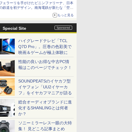
フェラーリを手がけたピニンファリーナ、日本
の鉄道を初デザイン。南海電鉄が新たな「空港
特急」をなにわ筋線へ導入
もっと見る
Special Site
ハイグレードテレビ「TCL
Q7D Pro」。圧巻の色彩美で
映画＆ゲームが極上体験に
性能の良いお得な中古PC情
報はこのページでチェック！
SOUNDPEATSのイヤカフ型
イヤフォン「UU2イヤーカ
フ」をイヤカフマニアが語る
総合オーディオブランドに進
化するSHANLINGとは何者
か？
ソニーミラーレス一眼の大特
集！ 見どころ記事まとめ