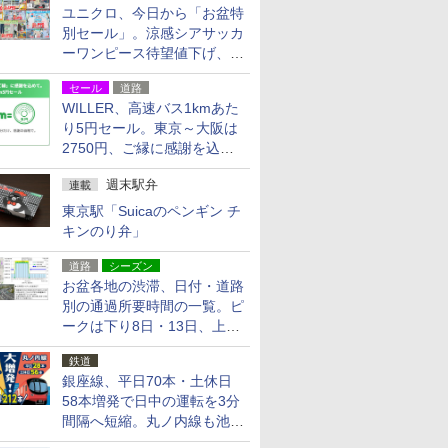
ユニクロ、今日から「お盆特
別セール」。涼感シアサッカ
ーワンピース待望値下げ、撥
水ギアショーツは1990円に
セール
道路
WILLER、高速バス1kmあた
り5円セール。東京～大阪は
2750円、ご縁に感謝を込め
た20周年記念キャンペーン
週末駅弁
連載
東京駅「Suicaのペンギン チ
キンのり弁」
道路
シーズン
お盆各地の渋滞、日付・道路
別の通過所要時間の一覧。ピ
ークは下り8日・13日、上り
14日・15日
鉄道
銀座線、平日70本・土休日
58本増発で日中の運転を3分
間隔へ短縮。丸ノ内線も池袋
～中野坂上を4分間隔に