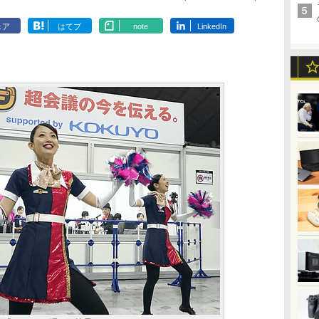
ェア
はてブ
note
LinkedIn