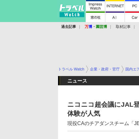
過去記事
万
博
・
園芸博
取材記事
トラベル Watch
企業・政府・官庁
国内エ
ニュース
ニコニコ超会議にJAL登場
体験が人気
現役CAのチアダンスチーム「J