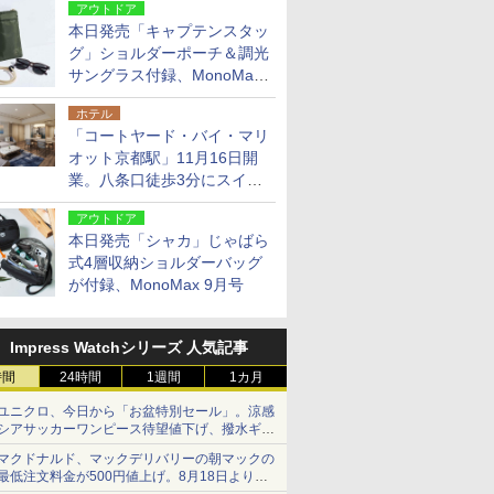
アウトドア
本日発売「キャプテンスタッ
グ」ショルダーポーチ＆調光
サングラス付録、MonoMax
9月号増刊
ホテル
「コートヤード・バイ・マリ
オット京都駅」11月16日開
業。八条口徒歩3分にスイー
ト含む全270室、ダイニング
アウトドア
も併設
本日発売「シャカ」じゃばら
式4層収納ショルダーバッグ
が付録、MonoMax 9月号
Impress Watchシリーズ 人気記事
時間
24時間
1週間
1カ月
ユニクロ、今日から「お盆特別セール」。涼感
シアサッカーワンピース待望値下げ、撥水ギア
ショーツは1990円に
マクドナルド、マックデリバリーの朝マックの
最低注文料金が500円値上げ。8月18日より