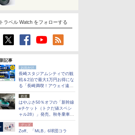
トラベル Watch をフォローする
新記事
お出かけ
長崎スタジアムシティでの観
戦＆2泊で最大1万円お得にな
る「長崎満喫！アウェイ遠征
応援キャンペーン」
鉄道
はやぶさ50％オフの「新幹線
eチケット（トクだ値スペシ
ャル28）」発売。秋冬乗車
分、えきねっと限定
グッズ
Zoff、「MLB」6球団コラ