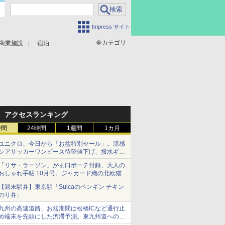
Impress サイト
全カテゴリ
商業施設
宿泊
アクセスランキング
時間
24時間
1週間
1カ月
ユニクロ、今日から「お盆特別セール」。涼感
シアサッカーワンピース待望値下げ、撥水ギア
ショーツは1990円に
「リサ・ラーソン」がま口ポーチ付録、大人の
おしゃれ手帖 10月号。ジャカード織の北欧猫デ
ザイン
【週末駅弁】東京駅「Suicaのペンギン チキン
のり弁」
九州の高速道路、お盆期間は松橋ICなど通行止
め端末を先頭にした渋滞予測。東九州道への迂
回は料金調整を実施