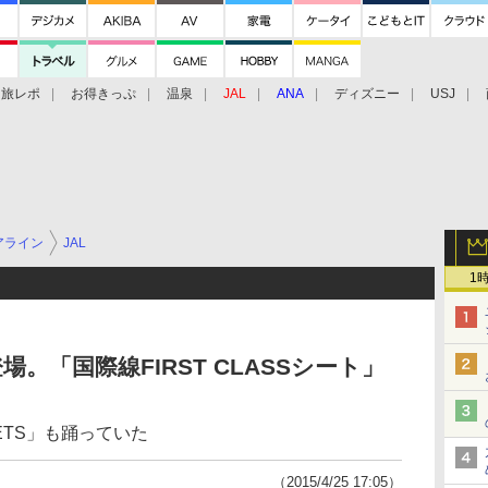
旅レポ
お得きっぷ
温泉
JAL
ANA
ディズニー
USJ
アライン
JAL
1
。「国際線FIRST CLASSシート」
ETS」も踊っていた
（2015/4/25 17:05）