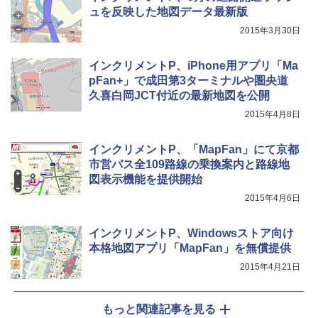
ポインターライト 強力 小型 緑色/赤色/青紫色
ュを反映した地図データ最新版
USB充電式 高精度 超長距離照射 長時間使用
2015年3月30日
可能 安全ロック付き 高安全性 金属製耐久 コ
ンパクト多機能設計 持ち運び便利 アウトド
ア/オフィス/教育現場/展示会用 緑
インクリメントP、iPhone用アプリ「Ma
pFan+」で成田第3ターミナルや圏央道
￥1,180
久喜白岡JCT付近の最新地図を公開
2015年4月8日
インクリメントP、「MapFan」にて京都
市営バス全109路線の乗換案内と路線地
図表示機能を提供開始
2015年4月6日
インクリメントP、Windowsストア向け
本格地図アプリ「MapFan」を無償提供
2015年4月21日
もっと関連記事を見る