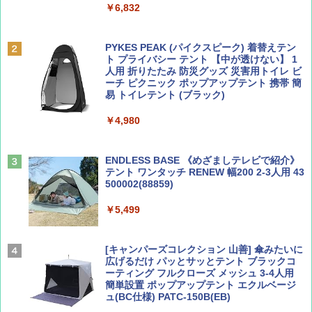
￥6,832
Coyote No.89 特集 星野道夫 夢見る旅
A09 地球の歩き方 イタリア 2026～2027 地
球の歩き方A ヨーロッパ
PYKES PEAK (パイクスピーク) 着替えテン
￥1,540
ト プライバシー テント 【中が透けない】 1
￥2,479
人用 折りたたみ 防災グッズ 災害用トイレ ビ
ーチ ピクニック ポップアップテント 携帯 簡
易 トイレテント (ブラック)
山と溪谷 2026年8月号「南アルプス大全」
A26 地球の歩き方 チェコ ポーランド スロヴ
￥4,980
ァキア 2026～2027 地球の歩き方A ヨーロッ
パ
￥1,540
￥2,277
ENDLESS BASE 《めざましテレビで紹介》
テント ワンタッチ RENEW 幅200 2-3人用 43
500002(88859)
AIRLINE（エアライン）2026年9月号【特
地球の歩き方 スター・ウォーズ
集】ボーイング110周年を祝して！
￥5,499
￥2,695
￥1,760
[キャンパーズコレクション 山善] 傘みたいに
広げるだけ パッとサッとテント ブラックコ
ーティング フルクローズ メッシュ 3-4人用
簡単設置 ポップアップテント エクルベージ
BE-PAL(ビ-パル) 2026年 9 月号【特別付録:
新しい日本地理 地図・統計・移動から読み
ュ(BC仕様) PATC-150B(EB)
SOTO ミニマル"旅"財布 ランダム2種】
解く (講談社現代新書)