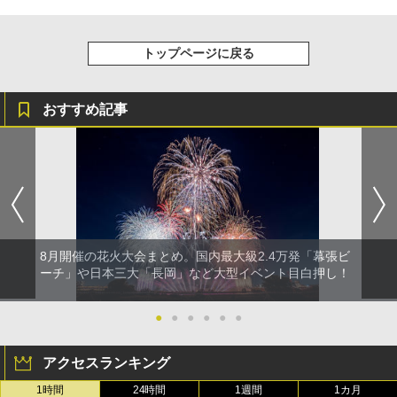
トップページに戻る
おすすめ記事
8月開催の花火大会まとめ。国内最大級2.4万発「幕張ビ
ーチ」や日本三大「長岡」など大型イベント目白押し！
●
●
●
●
●
●
アクセスランキング
1時間
24時間
1週間
1カ月