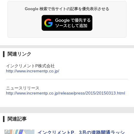
コンパクト 保冷力長持ち
Google 検索で当サイトの記事を優先表示させる
￥2,980
熊撃退スプレー 熊よけスプレー 熊スプレー
【日本企業販売】超強力クマ対策スプレー 30
0ml（連続噴射30秒）110ml（連続噴射15
秒）射程5～10m 安全ロック搭載 携帯収納袋
付き ヒグマ・イノシシ対策 自治体・教育機
関連リンク
関の購入実績 登山・キャンプ・アウトドア・
防災用品 長期保存可能 緊急時用 日本国内発
インクリメントP株式会社
送
http://www.incrementp.co.jp/
￥3,680
ニュースリリース
http://www.incrementp.co.jp/release/press/2015/20150313.html
DEWEL パラソル 大型 ビーチ アウトドアパ
ラソル ガーデン サイトシート付 折りたたみ
防水 UVカット 4段階高さ調整 軽量 収納袋付
き
関連記事
￥6,459
インクリメントP、3月の道路開通ラッシ