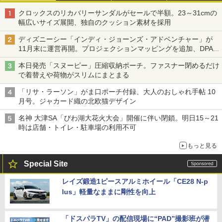
クロックスのリカバリーサンダルがセールで半額。23～31cmの
幅広いサイズ展開、独自のクッション素材を採用
ディズニーシー「インディ・ジョーンズ・アドベンチャー」が
11月末に運営再開。プロジェクションマッピングを追加、DPA
は1500円
本日発売「スヌーピー」圧縮収納ポーチ。ファスナー閉めるだけ
で着替えや荷物がスリムにまとまる
「リサ・ラーソン」がま口ポーチ付録、大人のおしゃれ手帖 10
月号。ジャカード織の北欧猫デザイン
名神 大津SA「びわ湖大花火大会」開催に伴い閉鎖。明日15～21
時は店舗・トイレ・駐車場の利用不可
もっと見る
Special Site
レイズ鍛造1ピースアルミホイール「CE28 N-p
lus」軽量なままに剛性を向上
「ドスパラTV」の配信現場に“PAD”撮影班が潜