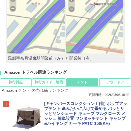
黒部宇奈月温泉駅開業前（左）と開業後（右）
Amazon トラベル関連ランキング
旅行雑誌
旅行ガイド・地図
テント
アウトドア
Amazon テント の売れ筋ランキング
更新日時：2026/08/06 18:02
ディズニーファン ２０２６年 ９月号 [雑
D40 地球の歩き方 チェンマイ タイ北部の魅
[キャンパーズコレクション 山善] ポップアッ
誌] (ＤＩＳＮＥＹ ＦＡＮ)
力的な町 2026～2027 地球の歩き方D アジア
プテント 傘みたいに広げて畳める パッとサ
ッとサンシェード キューブ フルクローズ メ
ッシュ 簡単設置 ワンタッチテント キャンプ
￥713
￥2,079
&ハイキング カーキ PATC-150(KH)