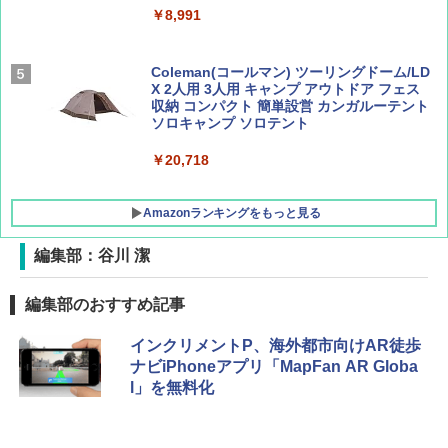
￥8,991
￥1,500
￥1,540
Coleman(コールマン) ツーリングドーム/LD
X 2人用 3人用 キャンプ アウトドア フェス
収納 コンパクト 簡単設営 カンガルーテント
ソロキャンプ ソロテント
￥20,718
Amazonランキングをもっと見る
編集部：谷川 潔
BUNDOK(バンドック)ソロ ドーム 1 EX BDK
編集部のおすすめ記事
-08EX カーキ ソロキャンプ ポリエステル フ
レーム テント
インクリメントP、海外都市向けAR徒歩
ナビiPhoneアプリ「MapFan AR Globa
￥14,800
l」を無料化
GRANDOOR ステンレス保冷剤 2個セット 2
026リニューアル 急速冷凍 空間倍増 衛生的