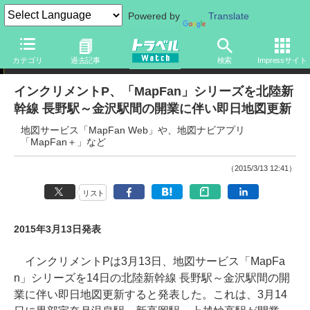
Powered by
Translate
ニュース
カテゴリ
過去記事
検索
Impressサイト
インクリメントP、「MapFan」シリーズを北陸新
幹線 長野駅～金沢駅間の開業に伴い即日地図更新
地図サービス「MapFan Web」や、地図ナビアプリ
「MapFan＋」など
（2015/3/13 12:41）
リスト
2015年3月13日発表
インクリメントPは3月13日、地図サービス「MapFa
n」シリーズを14日の北陸新幹線 長野駅～金沢駅間の開
業に伴い即日地図更新すると発表した。これは、3月14