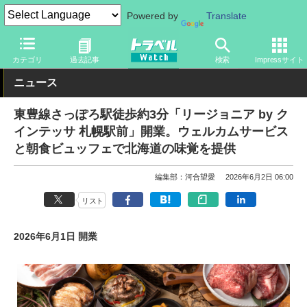
Powered by
Translate
トラベル Watch
旅の情報
ホテル・旅館
宿泊
カテゴリ
過去記事
検索
Impressサイト
ニュース
東豊線さっぽろ駅徒歩約3分「リージョニア by ク
インテッサ 札幌駅前」開業。ウェルカムサービス
と朝食ビュッフェで北海道の味覚を提供
編集部：河合望愛
2026年6月2日 06:00
リスト
2026年6月1日 開業