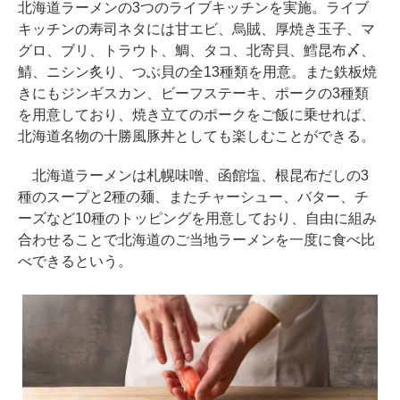
北海道ラーメンの3つのライブキッチンを実施。ライブ
キッチンの寿司ネタには甘エビ、烏賊、厚焼き玉子、マ
グロ、ブリ、トラウト、鯛、タコ、北寄貝、鱈昆布〆、
鯖、ニシン炙り、つぶ貝の全13種類を用意。また鉄板焼
きにもジンギスカン、ビーフステーキ、ポークの3種類
を用意しており、焼き立てのポークをご飯に乗せれば、
北海道名物の十勝風豚丼としても楽しむことができる。
北海道ラーメンは札幌味噌、函館塩、根昆布だしの3
種のスープと2種の麺、またチャーシュー、バター、チ
ーズなど10種のトッピングを用意しており、自由に組み
合わせることで北海道のご当地ラーメンを一度に食べ比
べできるという。