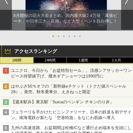
8月開催の花火大会まとめ。国内最大級2.4万発「幕張ビ
ーチ」や日本三大「長岡」など大型イベント目白押し！
●
●
●
●
●
●
アクセスランキング
1時間
24時間
1週間
1カ月
ユニクロ、今日から「お盆特別セール」。涼感シアサッカーワン
ピース待望値下げ、撥水ギアショーツは1990円に
はやぶさ50％オフの「新幹線eチケット（トクだ値スペシャル
28）」発売。秋冬乗車分、えきねっと限定
【週末駅弁】東京駅「Suicaのペンギン チキンのり弁」
フェラーリを手がけたピニンファリーナ、日本の鉄道を初デザイ
ン。南海電鉄が新たな「空港特急」をなにわ筋線へ導入
九州の高速道路、お盆期間は松橋ICなど通行止め端末を先頭にし