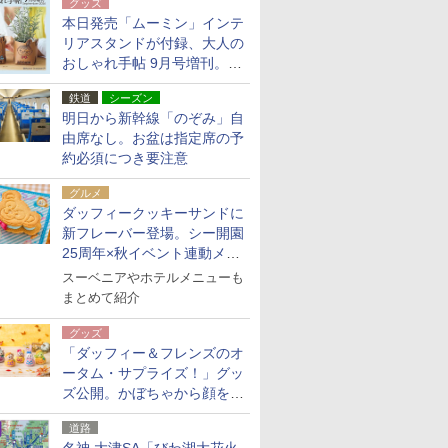
グッズ
本日発売「ムーミン」インテ
リアスタンドが付録、大人の
おしゃれ手帖 9月号増刊。レ
ザー調で高級感ある2個セッ
鉄道
シーズン
ト
明日から新幹線「のぞみ」自
由席なし。お盆は指定席の予
約必須につき要注意
グルメ
ダッフィークッキーサンドに
新フレーバー登場。シー開園
25周年×秋イベント連動メニ
ュー
スーベニアやホテルメニューも
まとめて紹介
グッズ
「ダッフィー＆フレンズのオ
ータム・サプライズ！」グッ
ズ公開。かぼちゃから顔をの
ぞかせたぬいぐるみチャーム
道路
ほか