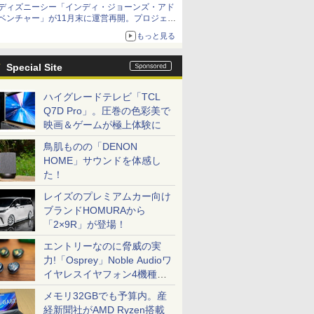
ディズニーシー「インディ・ジョーンズ・アド
ベンチャー」が11月末に運営再開。プロジェク
ションマッピングを追加、DPAは1500円
もっと見る
Special Site
ハイグレードテレビ「TCL
Q7D Pro」。圧巻の色彩美で
映画＆ゲームが極上体験に
鳥肌ものの「DENON
HOME」サウンドを体感し
た！
レイズのプレミアムカー向け
ブランドHOMURAから
「2×9R」が登場！
エントリーなのに脅威の実
力!「Osprey」Noble Audioワ
イヤレスイヤフォン4機種を
一気に聴く
メモリ32GBでも予算内。産
経新聞社がAMD Ryzen搭載