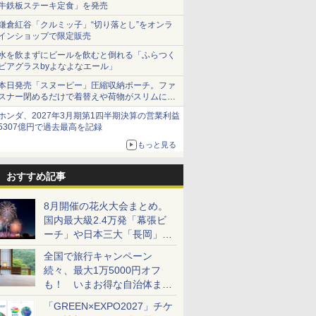
牛鉄板ステーキ定食」を発売
鎌倉紅谷「クルミッ子」“切り落とし”をオンラ
インショップで限定販売
水を飲まずにビールを飲むと倒れる「ふらつく
ビアグラスbyよなよなエール」
本日発売「スヌーピー」圧縮収納ポーチ。ファ
スナー閉めるだけで着替えや荷物がスリムにま
とまる
ホンダ、2027年3月期第1四半期決算の営業利益
5307億円で過去最高を記録
もっと見る
おすすめ記事
8月開催の花火大会まとめ。
国内最大級2.4万発「幕張ビ
ーチ」や日本三大「長岡」な
ど大型イベント目白押し！
全国で旅行キャンペーン
続々、最大1万5000円オフ
も！ いまお得な自治体まと
め
「GREEN×EXPO2027」チケ