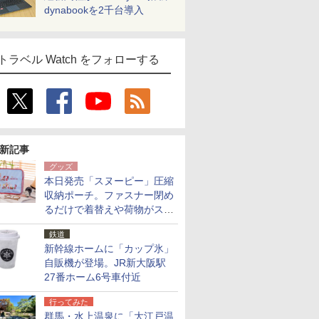
dynabookを2千台導入
トラベル Watch をフォローする
新記事
グッズ
本日発売「スヌーピー」圧縮
収納ポーチ。ファスナー閉め
るだけで着替えや荷物がスリ
ムにまとまる
鉄道
新幹線ホームに「カップ氷」
自販機が登場。JR新大阪駅
27番ホーム6号車付近
行ってみた
群馬・水上温泉に「大江戸温