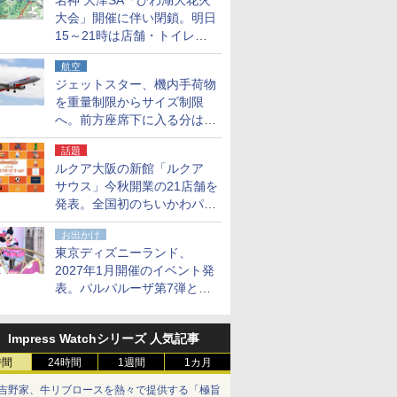
名神 大津SA「びわ湖大花火
大会」開催に伴い閉鎖。明日
15～21時は店舗・トイレ・
駐車場の利用不可
航空
ジェットスター、機内手荷物
を重量制限からサイズ制限
へ。前方座席下に入る分はす
べての運賃で無料に
話題
ルクア大阪の新館「ルクア
サウス」今秋開業の21店舗を
発表。全国初のちいかわパー
クストア/サンリオ新業態1号
お出かけ
店など
東京ディズニーランド、
2027年1月開催のイベント発
表。パルパルーザ第7弾とし
て「ミニーのファンダーラン
ド」を再演
Impress Watchシリーズ 人気記事
時間
24時間
1週間
1カ月
吉野家、牛リブロースを熱々で提供する「極旨