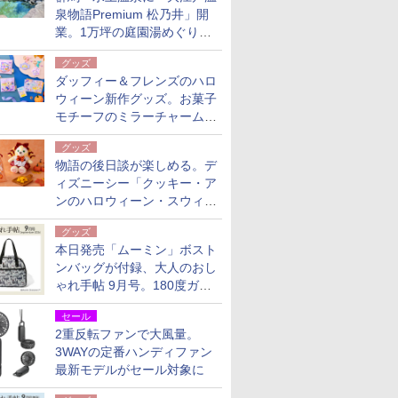
泉物語Premium 松乃井」開
業。1万坪の庭園湯めぐり＆
豪華バイキングを体験してき
グッズ
た！
ダッフィー＆フレンズのハロ
ウィーン新作グッズ。お菓子
モチーフのミラーチャーム/
デザインポーチほか
グッズ
物語の後日談が楽しめる。デ
ィズニーシー「クッキー・ア
ンのハロウィーン・スウィー
トサプライズ」限定グッズ公
グッズ
開
本日発売「ムーミン」ボスト
ンバッグが付録、大人のおし
ゃれ手帖 9月号。180度ガバ
ッと開いて大容量
セール
2重反転ファンで大風量。
3WAYの定番ハンディファン
最新モデルがセール対象に