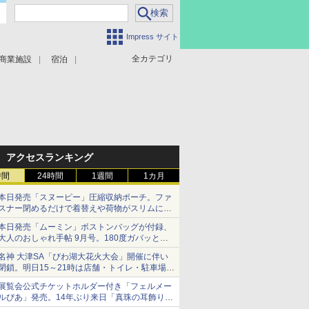
Impress サイト
全カテゴリ
商業施設
宿泊
アクセスランキング
時間
24時間
1週間
1カ月
本日発売「スヌーピー」圧縮収納ポーチ。ファ
スナー閉めるだけで着替えや荷物がスリムにま
とまる
本日発売「ムーミン」ボストンバッグが付録、
大人のおしゃれ手帖 9月号。180度ガバッと開
いて大容量
名神 大津SA「びわ湖大花火大会」開催に伴い
閉鎖。明日15～21時は店舗・トイレ・駐車場の
利用不可
展覧会公式チケットホルダー付き「フェルメー
ルぴあ」発売。14年ぶり来日「真珠の耳飾りの
少女」ほか37作品のガイド