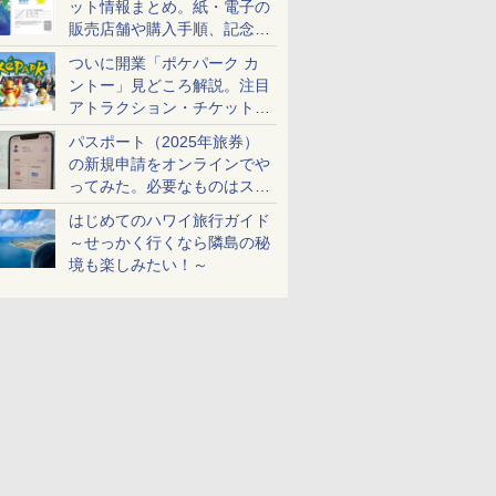
ット情報まとめ。紙・電子の
販売店舗や購入手順、記念チ
ケットも解説
ついに開業「ポケパーク カ
ントー」見どころ解説。注目
アトラクション・チケット手
配・来場前に必要な準備は？
パスポート（2025年旅券）
の新規申請をオンラインでや
ってみた。必要なものはスマ
ホとマイナカードのみ
はじめてのハワイ旅行ガイド
～せっかく行くなら隣島の秘
境も楽しみたい！～