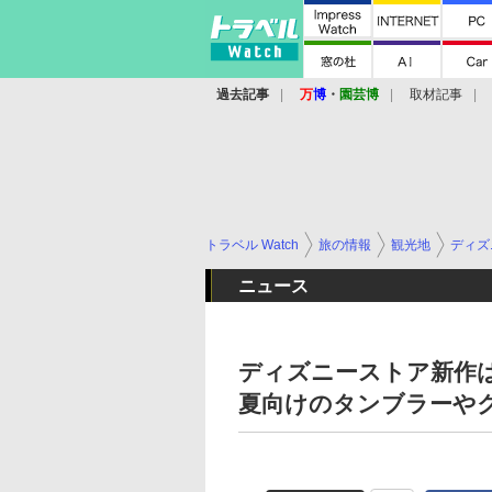
過去記事
万
博
・
園芸博
取材記事
トラベル Watch
旅の情報
観光地
ディズ
ニュース
ディズニーストア新作
夏向けのタンブラーや