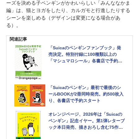
ーズを決める子ペンギンがかわいらしい「みんななかま
編」は、猫とヨガをしたり、カルガモと行進したりする
シーンを楽しめる（デザインは変更になる場合があ
る）。
関連記事
「Suicaのペンギンファンブック」発
売決定。特別付録に100種類以上の
「マシュマロシール」各書店で予約ス
タート
「Suicaのペンギン」最初で最後のシ
ールBOOKが2冊同時発売。約500枚入
り、各書店で予約スタート
オレンジページ、2026年は「Suicaの
ペンギン」記念イヤー。第1弾レターブ
ック本日発売、描きおろし含む75作品
を収録