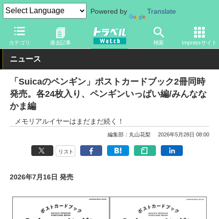
Powered by
Translate
トラベル Watch
旅のアイテム
旅行グッズ
キャラクター
カテゴリ
過去記事
検索
Impressサイト
ニュース
「Suicaのペンギン」ポストカードブック2冊同時
発売。各24枚入り、ペンギンいっぱい編/みんなな
かま編
メモリアルイヤーはまだまだ続く！
編集部：丸山花梨
2026年5月28日 08:00
リスト
2026年7月16日 発売