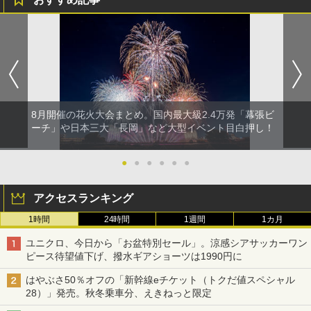
8月開催の花火大会まとめ。国内最大級2.4万発「幕張ビ
ーチ」や日本三大「長岡」など大型イベント目白押し！
●
●
●
●
●
●
アクセスランキング
1時間
24時間
1週間
1カ月
ユニクロ、今日から「お盆特別セール」。涼感シアサッカーワン
ピース待望値下げ、撥水ギアショーツは1990円に
はやぶさ50％オフの「新幹線eチケット（トクだ値スペシャル
28）」発売。秋冬乗車分、えきねっと限定