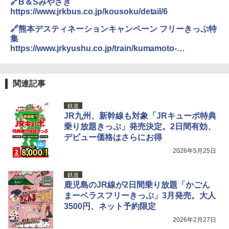
🔗B＆Sみやざき
https://www.jrkbus.co.jp/kousoku/detail/6
🔗熊本デスティネーションキャンペーン フリーきっぷ特
集
https://www.jrkyushu.co.jp/train/kumamoto-
dc/information/
関連記事
鉄道
JR九州、新幹線も対象「JRキューポ特典
乗り放題きっぷ」発売決定。2日間有効、
デビュー価格はさらにお得
2026年5月25日
鉄道
鹿児島のJR線が2日間乗り放題「かごん
まーベラスフリーきっぷ」3月発売。大人
3500円、ネット予約限定
2026年2月27日