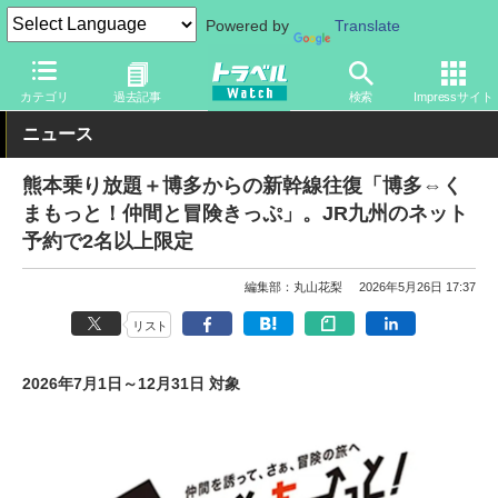
Powered by
Translate
トラベル Watch
旅の方法
お得なきっぷ
カテゴリ
過去記事
検索
Impressサイト
ニュース
熊本乗り放題＋博多からの新幹線往復「博多⇔く
まもっと！仲間と冒険きっぷ」。JR九州のネット
予約で2名以上限定
編集部：丸山花梨
2026年5月26日 17:37
リスト
2026年7月1日～12月31日 対象