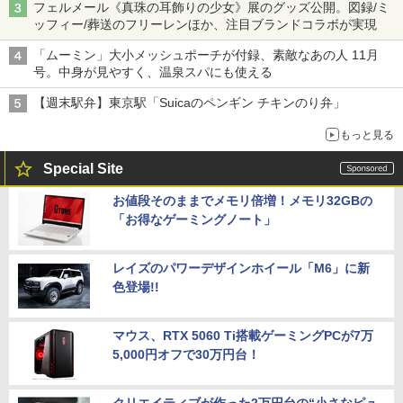
フェルメール《真珠の耳飾りの少女》展のグッズ公開。図録/ミ
ッフィー/葬送のフリーレンほか、注目ブランドコラボが実現
「ムーミン」大小メッシュポーチが付録、素敵なあの人 11月
号。中身が見やすく、温泉スパにも使える
【週末駅弁】東京駅「Suicaのペンギン チキンのり弁」
もっと見る
Special Site
お値段そのままでメモリ倍増！メモリ32GBの
「お得なゲーミングノート」
レイズのパワーデザインホイール「M6」に新
色登場!!
マウス、RTX 5060 Ti搭載ゲーミングPCが7万
5,000円オフで30万円台！
クリエイティブが作った2万円台の“小さなピュ