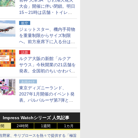
名神 大津SA「びわ湖大花火
大会」開催に伴い閉鎖。明日
15～21時は店舗・トイレ・
駐車場の利用不可
航空
ジェットスター、機内手荷物
を重量制限からサイズ制限
へ。前方座席下に入る分はす
べての運賃で無料に
話題
ルクア大阪の新館「ルクア
サウス」今秋開業の21店舗を
発表。全国初のちいかわパー
クストア/サンリオ新業態1号
お出かけ
店など
東京ディズニーランド、
2027年1月開催のイベント発
表。パルパルーザ第7弾とし
て「ミニーのファンダーラン
ド」を再演
Impress Watchシリーズ 人気記事
時間
24時間
1週間
1カ月
吉野家、牛リブロースを熱々で提供する「極旨