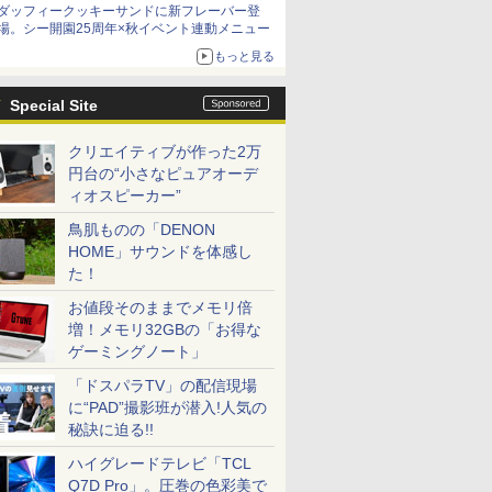
ダッフィークッキーサンドに新フレーバー登
場。シー開園25周年×秋イベント連動メニュー
もっと見る
Special Site
クリエイティブが作った2万
円台の“小さなピュアオーデ
ィオスピーカー”
鳥肌ものの「DENON
HOME」サウンドを体感し
た！
お値段そのままでメモリ倍
増！メモリ32GBの「お得な
ゲーミングノート」
「ドスパラTV」の配信現場
に“PAD”撮影班が潜入!人気の
秘訣に迫る!!
ハイグレードテレビ「TCL
Q7D Pro」。圧巻の色彩美で