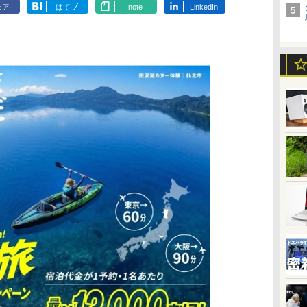
ェア
はてブ
note
LinkedIn