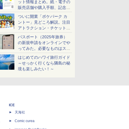
ット情報まとめ。紙・電子の
販売店舗や購入手順、記念チ
ケットも解説
ついに開業「ポケパーク カ
ントー」見どころ解説。注目
アトラクション・チケット手
配・来場前に必要な準備は？
パスポート（2025年旅券）
の新規申請をオンラインでや
ってみた。必要なものはスマ
ホとマイナカードのみ
はじめてのハワイ旅行ガイド
～せっかく行くなら隣島の秘
境も楽しみたい！～
ICE
天海社
ス
Comic curea