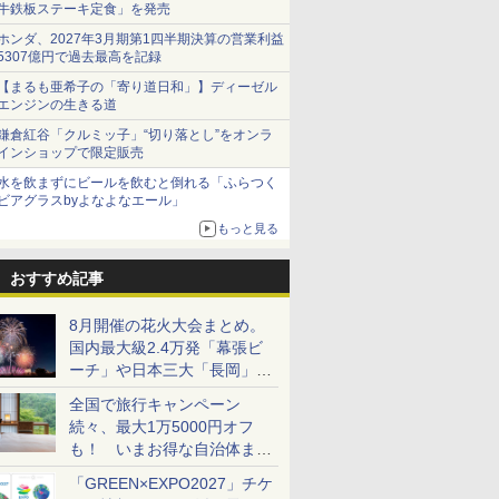
牛鉄板ステーキ定食」を発売
ホンダ、2027年3月期第1四半期決算の営業利益
5307億円で過去最高を記録
【まるも亜希子の「寄り道日和」】ディーゼル
エンジンの生きる道
鎌倉紅谷「クルミッ子」“切り落とし”をオンラ
インショップで限定販売
水を飲まずにビールを飲むと倒れる「ふらつく
ビアグラスbyよなよなエール」
もっと見る
おすすめ記事
8月開催の花火大会まとめ。
国内最大級2.4万発「幕張ビ
ーチ」や日本三大「長岡」な
ど大型イベント目白押し！
全国で旅行キャンペーン
続々、最大1万5000円オフ
も！ いまお得な自治体まと
め
「GREEN×EXPO2027」チケ