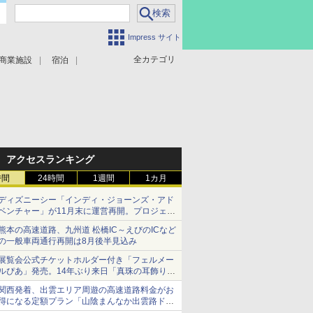
Impress サイト
全カテゴリ
商業施設
宿泊
アクセスランキング
時間
24時間
1週間
1カ月
ディズニーシー「インディ・ジョーンズ・アド
ベンチャー」が11月末に運営再開。プロジェク
ションマッピングを追加、DPAは1500円
熊本の高速道路、九州道 松橋IC～えびのICなど
の一般車両通行再開は8月後半見込み
展覧会公式チケットホルダー付き「フェルメー
ルぴあ」発売。14年ぶり来日「真珠の耳飾りの
少女」ほか37作品のガイド
関西発着、出雲エリア周遊の高速道路料金がお
得になる定額プラン「山陰まんなか出雲路ドラ
イブパス」