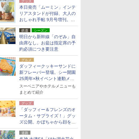
グッズ
本日発売「ムーミン」インテ
リアスタンドが付録、大人の
おしゃれ手帖 9月号増刊。レ
ザー調で高級感ある2個セッ
鉄道
シーズン
ト
明日から新幹線「のぞみ」自
由席なし。お盆は指定席の予
約必須につき要注意
グルメ
ダッフィークッキーサンドに
新フレーバー登場。シー開園
25周年×秋イベント連動メニ
ュー
スーベニアやホテルメニューも
まとめて紹介
グッズ
「ダッフィー＆フレンズのオ
ータム・サプライズ！」グッ
ズ公開。かぼちゃから顔をの
ぞかせたぬいぐるみチャーム
道路
ほか