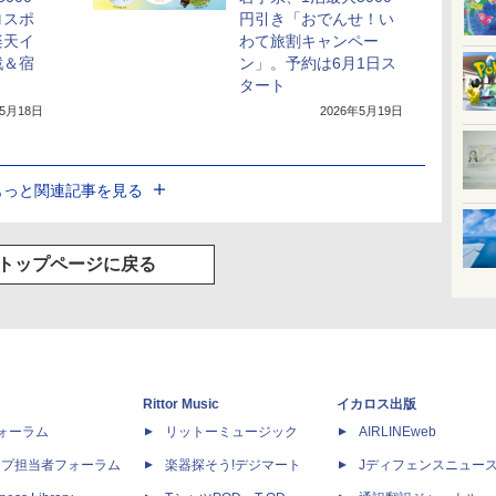
ロスポ
円引き「おでんせ！い
楽天イ
わて旅割キャンペー
戦＆宿
ン」。予約は6月1日ス
タート
年5月18日
2026年5月19日
もっと関連記事を見る
トップページに戻る
Rittor Music
イカロス出版
dフォーラム
リットーミュージック
AIRLINEweb
ップ担当者フォーラム
楽器探そう!デジマート
Jディフェンスニュー