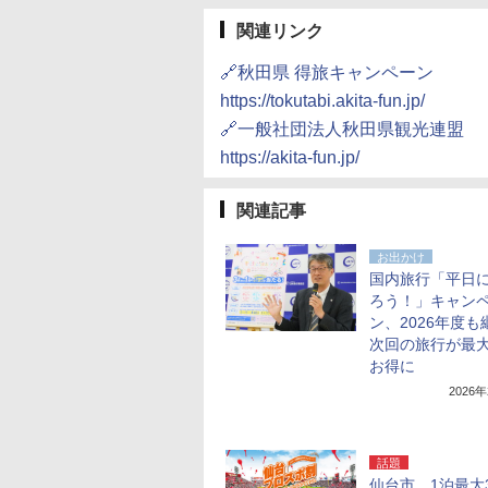
関連リンク
🔗秋田県 得旅キャンペーン
https://tokutabi.akita-fun.jp/
🔗一般社団法人秋田県観光連盟
https://akita-fun.jp/
関連記事
お出かけ
国内旅行「平日
ろう！」キャン
ン、2026年度も
次回の旅行が最大
お得に
2026
話題
仙台市、1泊最大3