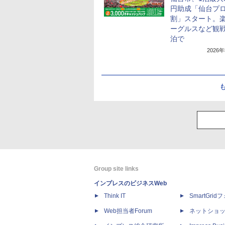
円助成「仙台プ
割」スタート。
ーグルスなど観
泊で
2026
Group site links
インプレスのビジネスWeb
Think IT
SmartGri
Web担当者Forum
ネットショ