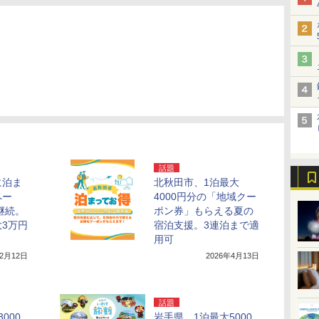
話題
に泊ま
北秋田市、1泊最大
ペー
4000円分の「地域クー
継続。
ポン券」もらえる夏の
3万円
宿泊支援。3連泊まで適
用可
年2月12日
2026年4月13日
話題
000
岩手県、1泊最大5000