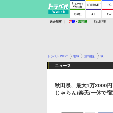
過去記事
万
博
・
園芸博
取材記事
トラベル Watch
地域
国内旅行
秋田
ニュース
秋田県、最大1万200
じゃらん/楽天/一休で