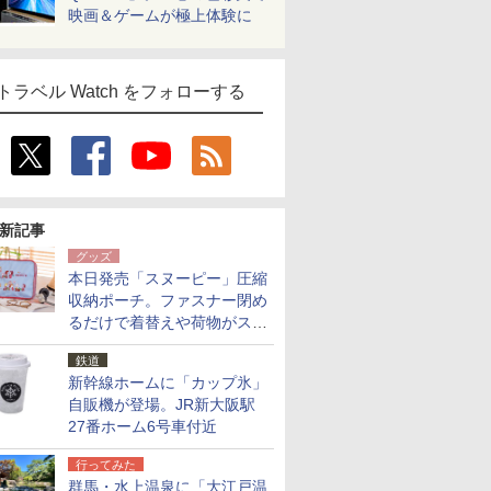
映画＆ゲームが極上体験に
トラベル Watch をフォローする
新記事
グッズ
本日発売「スヌーピー」圧縮
収納ポーチ。ファスナー閉め
るだけで着替えや荷物がスリ
ムにまとまる
鉄道
新幹線ホームに「カップ氷」
自販機が登場。JR新大阪駅
27番ホーム6号車付近
行ってみた
群馬・水上温泉に「大江戸温