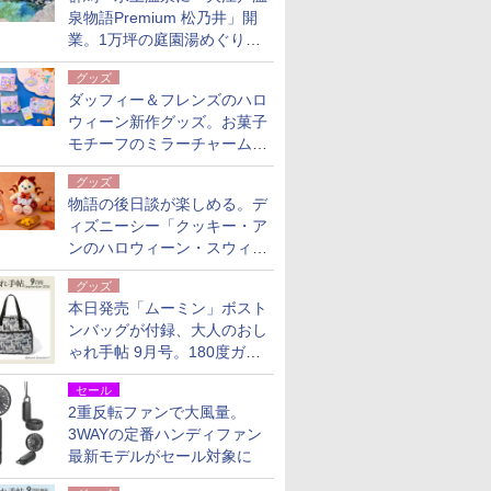
泉物語Premium 松乃井」開
業。1万坪の庭園湯めぐり＆
豪華バイキングを体験してき
グッズ
た！
ダッフィー＆フレンズのハロ
ウィーン新作グッズ。お菓子
モチーフのミラーチャーム/
デザインポーチほか
グッズ
物語の後日談が楽しめる。デ
ィズニーシー「クッキー・ア
ンのハロウィーン・スウィー
トサプライズ」限定グッズ公
グッズ
開
本日発売「ムーミン」ボスト
ンバッグが付録、大人のおし
ゃれ手帖 9月号。180度ガバ
ッと開いて大容量
セール
2重反転ファンで大風量。
3WAYの定番ハンディファン
最新モデルがセール対象に