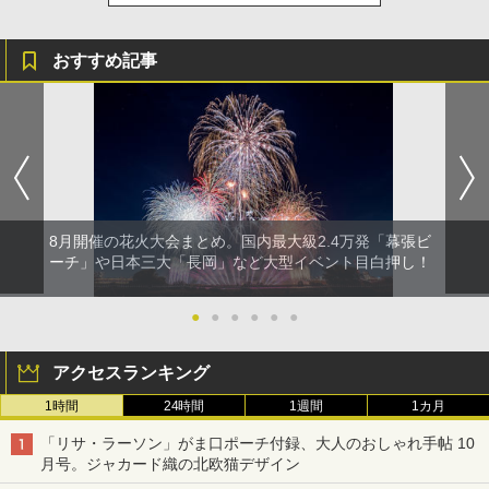
おすすめ記事
8月開催の花火大会まとめ。国内最大級2.4万発「幕張ビ
ーチ」や日本三大「長岡」など大型イベント目白押し！
●
●
●
●
●
●
アクセスランキング
1時間
24時間
1週間
1カ月
「リサ・ラーソン」がま口ポーチ付録、大人のおしゃれ手帖 10
月号。ジャカード織の北欧猫デザイン