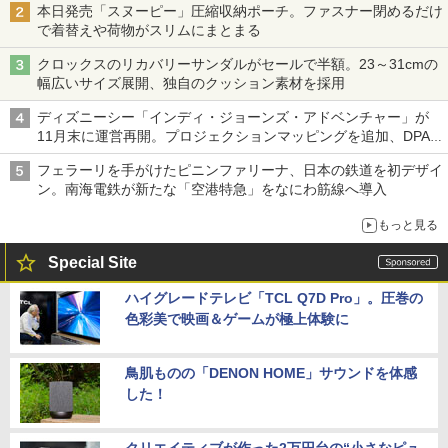
本日発売「スヌーピー」圧縮収納ポーチ。ファスナー閉めるだけ
で着替えや荷物がスリムにまとまる
クロックスのリカバリーサンダルがセールで半額。23～31cmの
幅広いサイズ展開、独自のクッション素材を採用
ディズニーシー「インディ・ジョーンズ・アドベンチャー」が
11月末に運営再開。プロジェクションマッピングを追加、DPA
は1500円
フェラーリを手がけたピニンファリーナ、日本の鉄道を初デザイ
ン。南海電鉄が新たな「空港特急」をなにわ筋線へ導入
もっと見る
Special Site
ハイグレードテレビ「TCL Q7D Pro」。圧巻の
色彩美で映画＆ゲームが極上体験に
鳥肌ものの「DENON HOME」サウンドを体感
した！
クリエイティブが作った2万円台の“小さなピュ