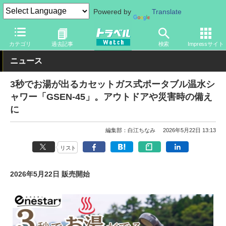
Powered by
Translate
トラベル Watch
旅のアイテム
旅行グッズ
アウトドア用品
カテゴリ
過去記事
検索
Impressサイト
ニュース
3秒でお湯が出るカセットガス式ポータブル温水シ
ャワー「GSEN-45」。アウトドアや災害時の備え
に
編集部：白江ちなみ
2026年5月22日 13:13
リスト
2026年5月22日 販売開始