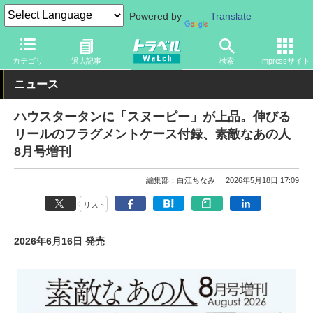
Powered by
Translate
トラベル Watch
旅のアイテム
旅行グッズ
バッグ
カテゴリ
過去記事
検索
Impressサイト
ニュース
ハウスタータンに「スヌーピー」が上品。伸びる
リールのフラグメントケース付録、素敵なあの人
8月号増刊
編集部：白江ちなみ
2026年5月18日 17:09
リスト
2026年6月16日 発売