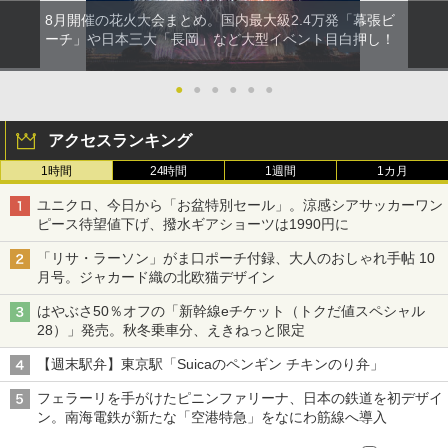
8月開催の花火大会まとめ。国内最大級2.4万発「幕張ビ
ーチ」や日本三大「長岡」など大型イベント目白押し！
●
●
●
●
●
●
アクセスランキング
1時間
24時間
1週間
1カ月
ユニクロ、今日から「お盆特別セール」。涼感シアサッカーワン
ピース待望値下げ、撥水ギアショーツは1990円に
「リサ・ラーソン」がま口ポーチ付録、大人のおしゃれ手帖 10
月号。ジャカード織の北欧猫デザイン
はやぶさ50％オフの「新幹線eチケット（トクだ値スペシャル
28）」発売。秋冬乗車分、えきねっと限定
【週末駅弁】東京駅「Suicaのペンギン チキンのり弁」
フェラーリを手がけたピニンファリーナ、日本の鉄道を初デザイ
ン。南海電鉄が新たな「空港特急」をなにわ筋線へ導入