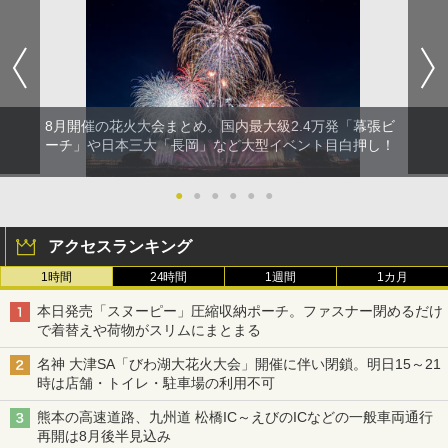
8月開催の花火大会まとめ。国内最大級2.4万発「幕張ビ
ーチ」や日本三大「長岡」など大型イベント目白押し！
●
●
●
●
●
●
アクセスランキング
1時間
24時間
1週間
1カ月
本日発売「スヌーピー」圧縮収納ポーチ。ファスナー閉めるだけ
で着替えや荷物がスリムにまとまる
名神 大津SA「びわ湖大花火大会」開催に伴い閉鎖。明日15～21
時は店舗・トイレ・駐車場の利用不可
熊本の高速道路、九州道 松橋IC～えびのICなどの一般車両通行
再開は8月後半見込み