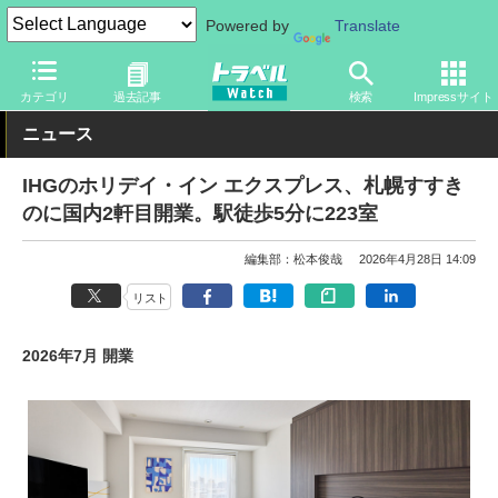
Powered by
Translate
トラベル Watch
地域
国内旅行
北海道
カテゴリ
過去記事
検索
Impressサイト
ニュース
IHGのホリデイ・イン エクスプレス、札幌すすき
のに国内2軒目開業。駅徒歩5分に223室
編集部：松本俊哉
2026年4月28日 14:09
リスト
2026年7月 開業