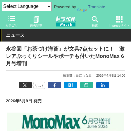
Powered by
Translate
トラベル Watch
旅のアイテム
旅行グッズ
文具
カテゴリ
過去記事
検索
Impressサイト
ニュース
永谷園「お茶づけ海苔」が文具7点セットに！ 激
レアぷっくりシールやポーチも付いたMonoMax 6
月号増刊
編集部：白江ちなみ
2026年4月9日 14:00
リスト
2026年5月9日 発売