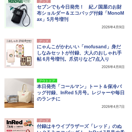
グッズ
セブンでも今日発売！ 紀ノ国屋のお財
布ショルダー＆エコバッグ付録「MonoM
ax」5月号増刊
2026年4月9日
グッズ
にゃんこがかわいい「mofusand」身だ
しなみセットが付録、大人のおしゃれ手
帖 6月号増刊。爪切りなど7点入り
2026年4月8日
アウトドア
本日発売「コールマン」トート＆保冷バ
ッグ付録、InRed 5月号。レジャーや毎日
のランチに
2026年4月7日
グッズ
付録はキウイブラザーズ「レッド」のぬ