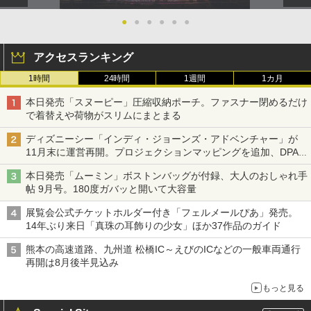
●
●
●
●
●
●
アクセスランキング
1時間
24時間
1週間
1カ月
本日発売「スヌーピー」圧縮収納ポーチ。ファスナー閉めるだけ
で着替えや荷物がスリムにまとまる
ディズニーシー「インディ・ジョーンズ・アドベンチャー」が
11月末に運営再開。プロジェクションマッピングを追加、DPA
は1500円
本日発売「ムーミン」ボストンバッグが付録、大人のおしゃれ手
帖 9月号。180度ガバッと開いて大容量
展覧会公式チケットホルダー付き「フェルメールぴあ」発売。
14年ぶり来日「真珠の耳飾りの少女」ほか37作品のガイド
熊本の高速道路、九州道 松橋IC～えびのICなどの一般車両通行
再開は8月後半見込み
もっと見る