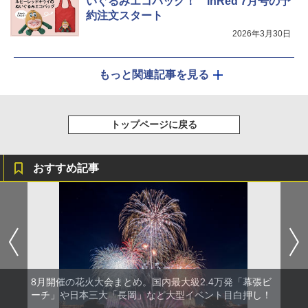
いぐるみエコバッグ！ InRed 7月号の予
約注文スタート
2026年3月30日
もっと関連記事を見る
トップページに戻る
おすすめ記事
8月開催の花火大会まとめ。国内最大級2.4万発「幕張ビ
ーチ」や日本三大「長岡」など大型イベント目白押し！