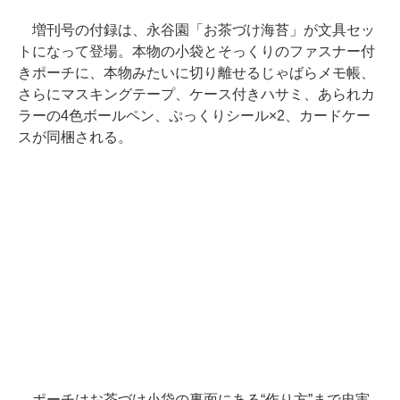
増刊号の付録は、永谷園「お茶づけ海苔」が文具セッ
トになって登場。本物の小袋とそっくりのファスナー付
きポーチに、本物みたいに切り離せるじゃばらメモ帳、
さらにマスキングテープ、ケース付きハサミ、あられカ
ラーの4色ボールペン、ぷっくりシール×2、カードケー
スが同梱される。
ポーチはお茶づけ小袋の裏面にある“作り方”まで忠実