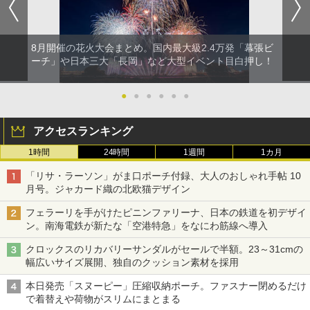
8月開催の花火大会まとめ。国内最大級2.4万発「幕張ビ
ーチ」や日本三大「長岡」など大型イベント目白押し！
●
●
●
●
●
●
アクセスランキング
1時間
24時間
1週間
1カ月
「リサ・ラーソン」がま口ポーチ付録、大人のおしゃれ手帖 10
月号。ジャカード織の北欧猫デザイン
フェラーリを手がけたピニンファリーナ、日本の鉄道を初デザイ
ン。南海電鉄が新たな「空港特急」をなにわ筋線へ導入
クロックスのリカバリーサンダルがセールで半額。23～31cmの
幅広いサイズ展開、独自のクッション素材を採用
本日発売「スヌーピー」圧縮収納ポーチ。ファスナー閉めるだけ
で着替えや荷物がスリムにまとまる