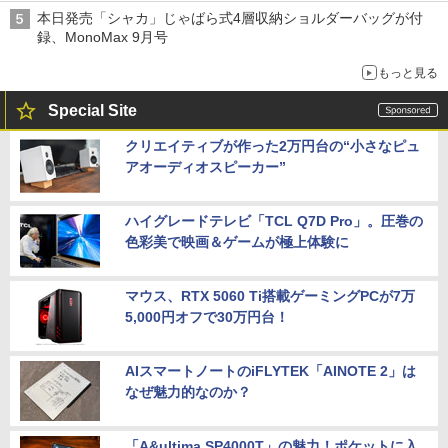
本日発売「シャカ」じゃばら式4層収納ショルダーバッグが付
録、MonoMax 9月号
もっと見る
Special Site
クリエイティブが作った2万円台の“小さなピュ
アオーディオスピーカー”
ハイグレードテレビ「TCL Q7D Pro」。圧巻の
色彩美で映画＆ゲームが極上体験に
マウス、RTX 5060 Ti搭載ゲーミングPCが7万
5,000円オフで30万円台！
AIスマートノートのiFLYTEK「AINOTE 2」は
なぜ魅力的なのか？
「A&ultima SP4000T」の魅力！ポケットに入