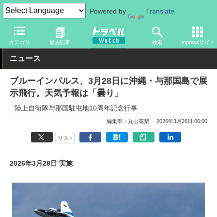
Powered by
Translate
トラベル Watch
地域
国内旅行
沖縄
カテゴリ
過去記事
検索
Impressサイト
ニュース
ブルーインパルス、3月28日に沖縄・与那国島で展
示飛行。天気予報は「曇り」
陸上自衛隊与那国駐屯地10周年記念行事
編集部：丸山花梨
2026年3月26日 06:00
リスト
2026年3月28日 実施