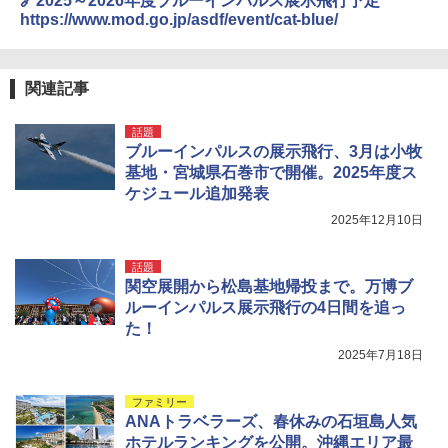
🔗2025～2026年度ブルーインパルス展示飛行予定
https://www.mod.go.jp/asdf/event/cat-blue/
関連記事
話題
ブルーインパルスの展示飛行、3月は小牧
基地・宮城県石巻市で開催。2025年度ス
ケジュール追加発表
2025年12月10日
話題
関空展開から松島基地帰投まで。万博ブ
ルーインパルス展示飛行の4日間を追っ
た！
2025年7月18日
ファミリー
ANAトラベラーズ、春休みの石垣島人気
ホテルランキングを公開。沖縄エリア最