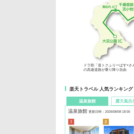
ドラ割「道トクふりーぱす×さ
の高速道路が乗り降り自由
楽天トラベル 人気ランキング
温泉旅館
露天風呂
温泉旅館
更新日時：2026/08/08 18:00