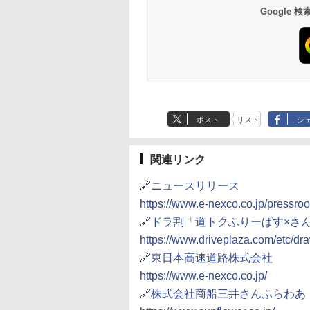
10,450円～
7,950円～
Google
ポスト
リスト
シ
関連リンク
🔗ニュースリリース
https://www.e-nexco.co.jp/pressr
🔗ドラ割「道トクふりーぱす×さ
https://www.driveplaza.com/etc/dra
🔗東日本高速道路株式会社
https://www.e-nexco.co.jp/
🔗株式会社商船三井さんふらわあ