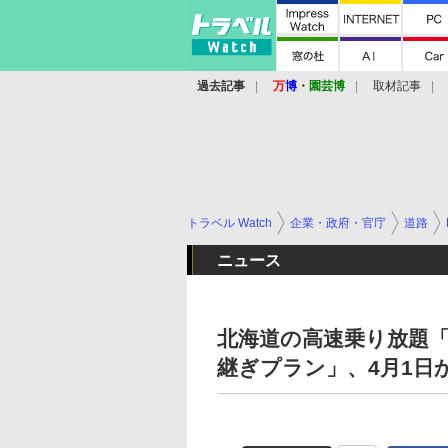
過去記事
万
博
・
園芸博
取材記事
トラベル Watch
企業・政府・官庁
道路
ニュース
北海道の高速乗り放題「
継ぎプラン」、4月1日