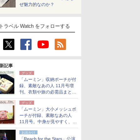
ぜ魅力的なのか？
トラベル Watch をフォローする
新記事
グッズ
「ムーミン」収納ポーチが付
録、素敵なあの人 11月号増
刊。衣類や旅の必需品まとま
る大小2個セット
グッズ
「ムーミン」大小メッシュポ
ーチが付録、素敵なあの人
11月号。中身が見やすく、温
泉スパにも使える
お出かけ
「Reach for the Stars」公演