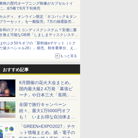
ショーツは1990円に
東映の歴代オープニング映像がカプセルトイ
に。全5種で8月下旬発売
カルディ、オンライン限定「ネコバッグ＆タン
ブラーセット」を一般販売。7月の抽選販売の
当選無効分
令和のファミコンディスクシステム？安価に書
き換え可能なGB用「しましまディスクシステ
ム」
はやぶさ50％オフの「新幹線eチケット（トク
だ値スペシャル28）」発売。秋冬乗車分、えき
ねっと限定
もっと見る
おすすめ記事
8月開催の花火大会まとめ。
国内最大級2.4万発「幕張ビ
ーチ」や日本三大「長岡」な
ど大型イベント目白押し！
全国で旅行キャンペーン
続々、最大1万5000円オフ
も！ いまお得な自治体まと
め
「GREEN×EXPO2027」チケ
ット情報まとめ。紙・電子の