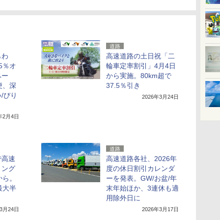
道路
らわ
高速道路の土日祝「二
5％オ
輪車定率割引」4月4日
ペー
から実施。80km超で
便、深
37.5％引き
/ぴり
2026年3月24日
6年2月4日
道路
で高速
高速道路各社、2026年
リング
度の休日割引カレンダ
から。
ーを発表。GW/お盆/年
最大半
末年始ほか、3連休も適
用除外日に
年3月24日
2026年3月17日