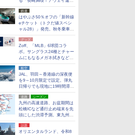
る「長崎満喫！アウェイ遠征
応援キャンペーン」
鉄道
はやぶさ50％オフの「新幹線
eチケット（トクだ値スペシ
ャル28）」発売。秋冬乗車
分、えきねっと限定
グッズ
Zoff、「MLB」6球団コラ
ボ。サングラス24種とチャー
ムにもなるメガネ拭きなど雑
貨24種
航空
JAL、羽田～香港線の深夜便
を9～10月限定で設定。弾丸
日帰りでも現地に19時間滞在
できる
道路
シーズン
九州の高速道路、お盆期間は
松橋ICなど通行止め端末を先
頭にした渋滞予測。東九州道
への迂回は料金調整を実施
話題
オリエンタルランド、令和8