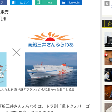
ェア
はてブ
note
LinkedIn
 販売
 利用
んふらわあ 乗り継ぎプラン」が4月1日から当日申し込み
と商船三井さんふらわあは、ドラ割「道トクふりーぱ