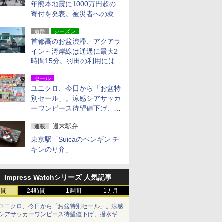
年熊本地震に1000万円超の
寄付を発表。被災者への救援
活動・復旧支援
道路
シーズン
首都高のお盆渋滞、アクアラ
イン～湾岸線は通過に最大2
時間15分。羽田の利用には
「空港西出口」の利用検討を
セール
ユニクロ、今日から「お盆特
別セール」。涼感シアサッカ
ーワンピース待望値下げ、撥
水ギアショーツは1990円に
週末駅弁
連載
東京駅「Suicaのペンギン チ
キンのり弁」
Impress Watchシリーズ 人気記事
時間
24時間
1週間
1カ月
ユニクロ、今日から「お盆特別セール」。涼感
シアサッカーワンピース待望値下げ、撥水ギア