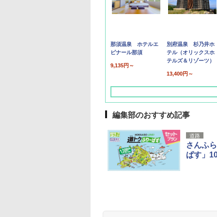
那須温泉 ホテルエ
別府温泉 杉乃井ホ
ピナール那須
テル（オリックスホ
テルズ＆リゾーツ）
9,135円～
13,400円～
編集部のおすすめ記事
道路
さんふら
ぱす」1
草津温泉 ホテル櫻
品川プリンスホテル
グランドニッコー東
海のサウナ＆スパ
東京ドームホテル
シェラトン・グラン
井
京ベイ 舞浜
オールインクルーシ
デ・トーキョーベ
7,037円～
7,980円～
ブ 島原温泉ホテル
イ・ホテル
14,300円～
6,800円～
南風楼