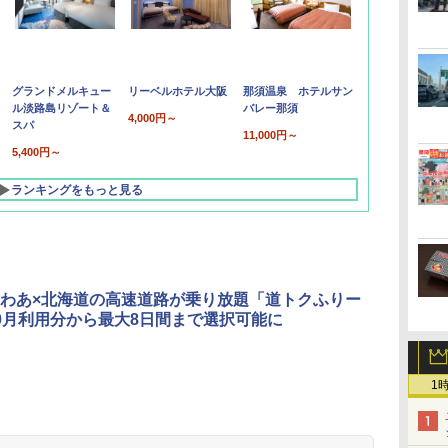
グランドメルキュー
リーベルホテル大阪
那須温泉 ホテルサン
ル淡路島リゾート＆
バレー那須
4,000円～
スパ
11,000円～
5,400円～
ランキングをもっと見る
わあ×北海道の高速道路が乗り放題「道トクふりー
0月利用分から最大8日間まで選択可能に
1
北陸 福井 あわら
品川プリンスホテ
舞浜ビューホテル
箱根湯本温泉 ホテ
ホテルトラスティ東
オリエンタルホテル
下呂温泉 水明館
住友不動産ホテル ヴ
東京ベイ舞浜ホテル
温泉 清風荘（北陸
ル イーストタワー
ｂｙ ＨＵＬＩＣ
ル おかだ
京ベイサイド
東京ベイ
ィラフォンテーヌグラ
ファーストリゾート
8,250円～
最大級の庭園露天風
（旧：東京ベイ舞浜
ンド東京有明
9,958円～
11,200円～
5,450円～
5,200円～
4,290円～
呂の宿 清風荘）
ホテル）