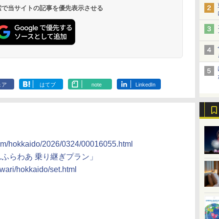
19,541円～
5,758円～
6,070円～
 検索で当サイトの記事を優先表示させる
ェア
はてブ
note
LinkedIn
oom/hokkaido/2026/0324/00016055.html
んふらわあ 乗り継ぎプラン」
wari/hokkaido/set.html