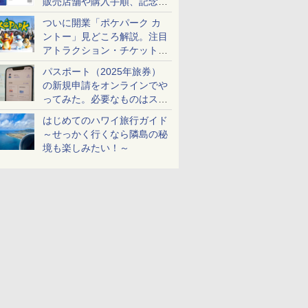
販売店舗や購入手順、記念チ
ケットも解説
ついに開業「ポケパーク カ
ントー」見どころ解説。注目
アトラクション・チケット手
配・来場前に必要な準備は？
パスポート（2025年旅券）
の新規申請をオンラインでや
ってみた。必要なものはスマ
ホとマイナカードのみ
はじめてのハワイ旅行ガイド
～せっかく行くなら隣島の秘
境も楽しみたい！～