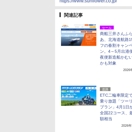
https://www.sunflower.co.jp/
関連記事
セール
商船三井さんふ
あ、北海道航路1
フの春割キャン
ン。4～5月出港
夜便新造船かむい
かも対象
202
道路
ETC二輪車限定
乗り放題「ツー
プラン」4月1日
全国22コース、
額相当
2026