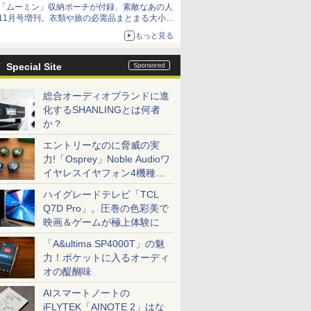
「ムーミン」収納ポーチが付録、素敵なあの人
11月号増刊。衣類や旅の必需品まとまる大小2
個セット
もっと見る
Special Site
総合オーディオブランドに進
化するSHANLINGとは何者
か？
エントリーなのに脅威の実
力!「Osprey」Noble Audioワ
イヤレスイヤフォン4機種を
一気に聴く
ハイグレードテレビ「TCL
Q7D Pro」。圧巻の色彩美で
映画＆ゲームが極上体験に
「A&ultima SP4000T」の魅
力！ポケットに入るオーディ
オの醍醐味
AIスマートノートの
iFLYTEK「AINOTE 2」はな