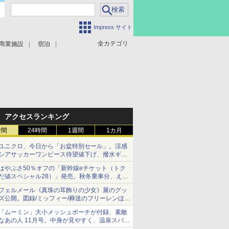
Impress サイト
全カテゴリ
商業施設
宿泊
アクセスランキング
時間
24時間
1週間
1カ月
ユニクロ、今日から「お盆特別セール」。涼感
シアサッカーワンピース待望値下げ、撥水ギア
ショーツは1990円に
はやぶさ50％オフの「新幹線eチケット（トク
だ値スペシャル28）」発売。秋冬乗車分、えき
ねっと限定
フェルメール《真珠の耳飾りの少女》展のグッ
ズ公開。図録/ミッフィー/葬送のフリーレンほ
か、注目ブランドコラボが実現
「ムーミン」大小メッシュポーチが付録、素敵
なあの人 11月号。中身が見やすく、温泉スパに
も使える