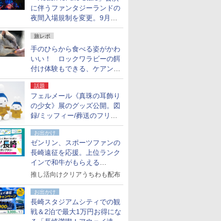
に伴うファンタジーランドの
夜間入場規制を変更。9月か
ら18時50分～20時ごろに
旅レポ
手のひらから食べる姿がかわ
いい！ ロックワラビーの餌
付け体験もできる、ケアンズ
でアサートン高原の日本語ガ
話題
イド付きツアーに参加してみ
フェルメール《真珠の耳飾り
た
の少女》展のグッズ公開。図
録/ミッフィー/葬送のフリー
レンほか、注目ブランドコラ
お出かけ
ボが実現
ゼンリン、スポーツファンの
長崎遠征を応援。上位ランク
インで和牛がもらえる
「GO！GO！長崎スタンプラ
推し活向けクリアうちわも配布
リー」
お出かけ
長崎スタジアムシティでの観
戦＆2泊で最大1万円お得にな