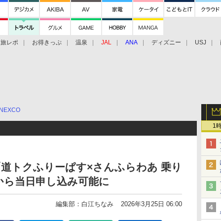
旅レポ
お得きっぷ
温泉
JAL
ANA
ディズニー
USJ
NEXCO
1
道トクふりーぱす×さんふらわあ 乗り
から当日申し込み可能に
編集部：白江ちなみ
2026年3月25日 06:00