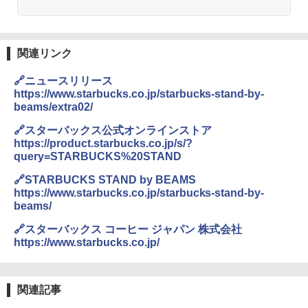
A09 地球の歩き方 イタリア 2026～2027 地
￥4,836
球の歩き方A ヨーロッパ
熊撃退スプレー 熊よけスプレー 熊スプレー
【日本企業販売】超強力クマ対策スプレー 30
￥2,479
0ml（連続噴射30秒）110ml（連続噴射15
関連リンク
ENDLESS BASE 《めざましテレビで紹介》
秒）射程5～10m 安全ロック搭載 携帯収納袋
テント ワンタッチ RENEW 幅200 2-3人用 43
付き ヒグマ・イノシシ対策 自治体・教育機
🔗ニュースリリース
500002(88859)
関の購入実績 登山・キャンプ・アウトドア・
https://www.starbucks.co.jp/starbucks-stand-by-
防災用品 長期保存可能 緊急時用 日本国内発
A26 地球の歩き方 チェコ ポーランド スロヴ
beams/extra02/
送
ァキア 2026～2027 地球の歩き方A ヨーロッ
￥5,999
パ
🔗スターバックス公式オンラインストア
￥3,680
https://product.starbucks.co.jp/s/?
￥2,277
[キャンパーズコレクション 山善] 傘みたいに
query=STARBUCKS%20STAND
広げるだけ パッとサッとテント ブラックコ
ーティング フルクローズ メッシュ 3-4人用
Across やわらか保冷剤 日本製 固まらない 1
🔗STARBUCKS STAND by BEAMS
簡単設置 ポップアップテント エクルベージ
1cm ソフト 2個セット (2個セット)
新しい日本地理 地図・統計・移動から読み
https://www.starbucks.co.jp/starbucks-stand-by-
ュ(BC仕様) PATC-150B(EB)
解く (講談社現代新書)
beams/
￥680
￥9,990
￥1,540
🔗スターバックス コーヒー ジャパン 株式会社
https://www.starbucks.co.jp/
着替えテント トイレテント 透けない【換気
[キャンパーズコレクション 山善] 傘みたいに
通気窓付き】収納袋付き UVカット 防水 防災
広げるだけ パッとサッとテント キューブワ
コンパクト iimono117 (ブルー)
イドプラス ブラックコーティング フルクロ
関連記事
ーズ メッシュ 5人用 簡単設置 ポップアップ