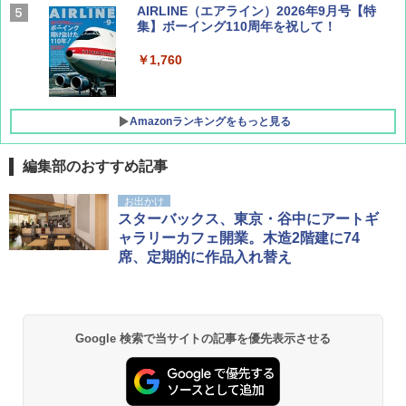
AIRLINE（エアライン）2026年9月号【特
集】ボーイング110周年を祝して！
￥1,760
Amazonランキングをもっと見る
編集部のおすすめ記事
地球の歩き方 スター・ウォーズ
[キャンパーズコレクション 山善] ポップアッ
DEWEL パラソル 大型 ビーチ アウトドアパ
お出かけ
プテント 傘みたいに広げて畳める パッとサ
ラソル ガーデン サイトシート付 折りたたみ
スターバックス、東京・谷中にアートギ
ッとサンシェード キューブ フルクローズ メ
防水 UVカット 4段階高さ調整 軽量 収納袋付
￥2,695
ャラリーカフェ開業。木造2階建に74
ッシュ 簡単設置 ワンタッチテント キャンプ
き
席、定期的に作品入れ替え
&ハイキング カーキ PATC-150(KH)
￥6,459
￥6,829
D40 地球の歩き方 チェンマイ タイ北部の魅
力的な町 2026～2027 地球の歩き方D アジア
GRANDOOR ステンレス保冷剤 2個セット 2
Google 検索で当サイトの記事を優先表示させる
PYKES PEAK (パイクスピーク) 着替えテン
026リニューアル 急速冷凍 空間倍増 衛生的
ト プライバシー テント 【中が透けない】 1
コンパクト 保冷力長持ち
￥2,079
人用 折りたたみ 防災グッズ 災害用トイレ ビ
ーチ ピクニック ポップアップテント 携帯 簡
￥2,980
易 トイレテント (オリーブ)