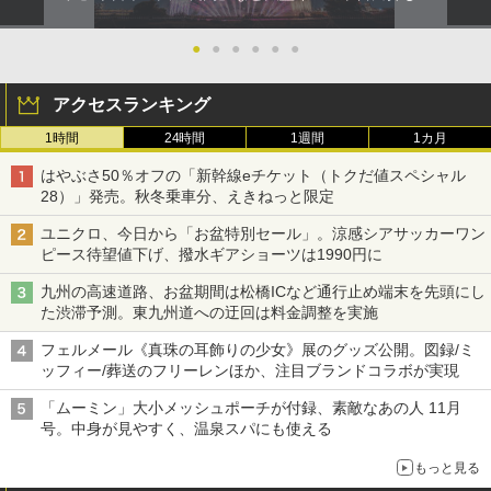
●
●
●
●
●
●
アクセスランキング
1時間
24時間
1週間
1カ月
はやぶさ50％オフの「新幹線eチケット（トクだ値スペシャル
28）」発売。秋冬乗車分、えきねっと限定
ユニクロ、今日から「お盆特別セール」。涼感シアサッカーワン
ピース待望値下げ、撥水ギアショーツは1990円に
九州の高速道路、お盆期間は松橋ICなど通行止め端末を先頭にし
た渋滞予測。東九州道への迂回は料金調整を実施
フェルメール《真珠の耳飾りの少女》展のグッズ公開。図録/ミ
ッフィー/葬送のフリーレンほか、注目ブランドコラボが実現
「ムーミン」大小メッシュポーチが付録、素敵なあの人 11月
号。中身が見やすく、温泉スパにも使える
もっと見る