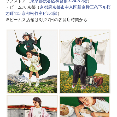
ップストア（
東京都渋谷区神宮前3-24-5 2階
）
・ビームス 京都（
京都府京都市中京区新京極三条下ル桜
之町415 京都松竹座ビル1階
）
※ビームス店舗は3月27日の各開店時間から