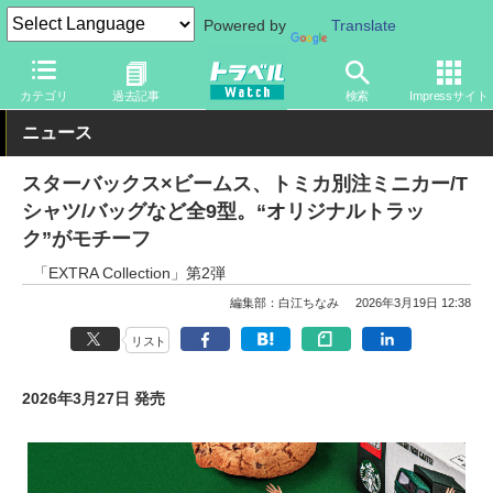
Powered by
Translate
トラベル Watch
旅のアイテム
旅行グッズ
生活雑貨
カテゴリ
過去記事
検索
Impressサイト
ニュース
スターバックス×ビームス、トミカ別注ミニカー/T
シャツ/バッグなど全9型。“オリジナルトラッ
ク”がモチーフ
「EXTRA Collection」第2弾
編集部：白江ちなみ
2026年3月19日 12:38
リスト
2026年3月27日 発売