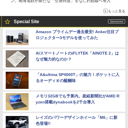
ン。南海電鉄が新たな「空港特急」をなにわ筋線へ導入
もっと見る
Special Site
Amazon プライムデー過去最安! Anker注目プ
ロジェクター3モデルを使ってみた
AIスマートノートのiFLYTEK「AINOTE 2」は
なぜ魅力的なのか？
「A&ultima SP4000T」の魅力！ポケットに入
るオーディオの醍醐味
メモリ32GBでも予算内。産経新聞社がAMD R
yzen搭載dynabookを2千台導入
レイズのパワーデザインホイール「M6」に新
色登場!!