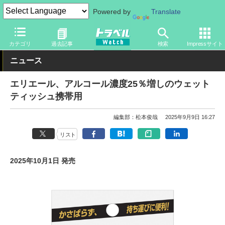
Powered by
Translate
トラベル Watch
旅のアイテム
旅行グッズ
生活雑貨
カテゴリ
過去記事
検索
Impressサイト
ニュース
エリエール、アルコール濃度25％増しのウェット
ティッシュ携帯用
編集部：松本俊哉
2025年9月9日 16:27
リスト
2025年10月1日 発売