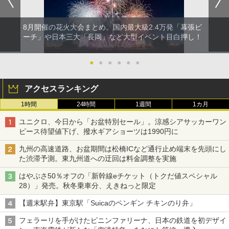
8月開催の花火大会まとめ。国内最大級2.4万発「幕張ビ
ーチ」や日本三大「長岡」など大型イベント目白押し！
●
●
●
●
●
●
アクセスランキング
1時間
24時間
1週間
1カ月
ユニクロ、今日から「お盆特別セール」。涼感シアサッカーワン
ピース待望値下げ、撥水ギアショーツは1990円に
九州の高速道路、お盆期間は松橋ICなど通行止め端末を先頭にし
た渋滞予測。東九州道への迂回は料金調整を実施
はやぶさ50％オフの「新幹線eチケット（トクだ値スペシャル
28）」発売。秋冬乗車分、えきねっと限定
【週末駅弁】東京駅「Suicaのペンギン チキンのり弁」
フェラーリを手がけたピニンファリーナ、日本の鉄道を初デザイ