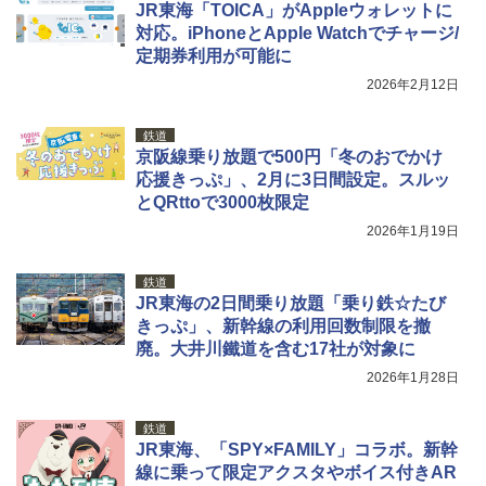
JR東海「TOICA」がAppleウォレットに
対応。iPhoneとApple Watchでチャージ/
定期券利用が可能に
2026年2月12日
鉄道
京阪線乗り放題で500円「冬のおでかけ
応援きっぷ」、2月に3日間設定。スルッ
とQRttoで3000枚限定
2026年1月19日
鉄道
JR東海の2日間乗り放題「乗り鉄☆たび
きっぷ」、新幹線の利用回数制限を撤
廃。大井川鐵道を含む17社が対象に
2026年1月28日
鉄道
JR東海、「SPY×FAMILY」コラボ。新幹
線に乗って限定アクスタやボイス付きAR