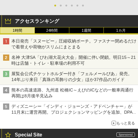
●
●
●
●
●
●
アクセスランキング
1時間
24時間
1週間
1カ月
本日発売「スヌーピー」圧縮収納ポーチ。ファスナー閉めるだけ
で着替えや荷物がスリムにまとまる
名神 大津SA「びわ湖大花火大会」開催に伴い閉鎖。明日15～21
時は店舗・トイレ・駐車場の利用不可
展覧会公式チケットホルダー付き「フェルメールぴあ」発売。
14年ぶり来日「真珠の耳飾りの少女」ほか37作品のガイド
熊本の高速道路、九州道 松橋IC～えびのICなどの一般車両通行
再開は8月後半見込み
ディズニーシー「インディ・ジョーンズ・アドベンチャー」が
11月末に運営再開。プロジェクションマッピングを追加、DPA
は1500円
もっと見る
Special Site