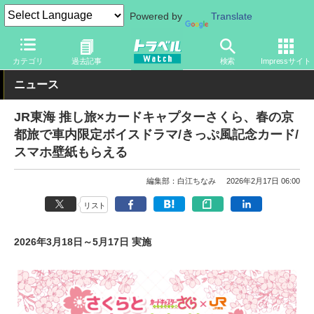
Powered by
Translate
トラベル Watch
企業・政府・官庁
鉄道
JR
カテゴリ
過去記事
検索
Impressサイト
ニュース
JR東海 推し旅×カードキャプターさくら、春の京
都旅で車内限定ボイスドラマ/きっぷ風記念カード/
スマホ壁紙もらえる
編集部：白江ちなみ
2026年2月17日 06:00
リスト
2026年3月18日～5月17日 実施