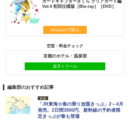
カードキャプターさくら クリアカード編
Vol.4 初回仕様版［Blu-ray］［DVD］
Amazonで購入
空室・料金チェック
京都のホテル・温泉宿
楽天トラベル
編集部のおすすめ記事
鉄道
「JR東海☆春の乗り放題きっぷ」2～4月
発売。2日間3900円、新幹線の予約者限
定きっぷが春も登場