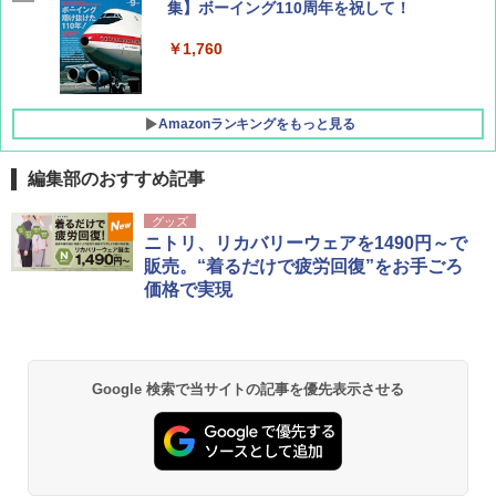
集】ボーイング110周年を祝して！
￥1,760
Amazonランキングをもっと見る
編集部のおすすめ記事
地球の歩き方 スター・ウォーズ
[キャンパーズコレクション 山善] ポップアッ
GRANDOOR ステンレス保冷剤 2個セット 2
グッズ
プテント 傘みたいに広げて畳める パッとサ
026リニューアル 急速冷凍 空間倍増 衛生的
ニトリ、リカバリーウェアを1490円～で
ッとサンシェード キューブ フルクローズ メ
コンパクト 保冷力長持ち
￥2,695
販売。“着るだけで疲労回復”をお手ごろ
ッシュ 簡単設置 ワンタッチテント キャンプ
価格で実現
&ハイキング カーキ PATC-150(KH)
￥2,980
￥6,830
D40 地球の歩き方 チェンマイ タイ北部の魅
DEWEL パラソル 大型 ビーチ アウトドアパ
力的な町 2026～2027 地球の歩き方D アジア
ラソル ガーデン サイトシート付 折りたたみ
Google 検索で当サイトの記事を優先表示させる
PYKES PEAK (パイクスピーク) 着替えテン
防水 UVカット 4段階高さ調整 軽量 収納袋付
ト プライバシー テント 【中が透けない】 1
き
￥2,079
人用 折りたたみ 防災グッズ 災害用トイレ ビ
ーチ ピクニック ポップアップテント 携帯 簡
￥6,459
易 トイレテント (ブラック)
A09 地球の歩き方 イタリア 2026～2027 地