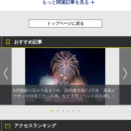
もっと関連記事を見る
トップページに戻る
おすすめ記事
8月開催の花火大会まとめ。国内最大級2.4万発「幕張ビ
ーチ」や日本三大「長岡」など大型イベント目白押し！
●
●
●
●
●
●
アクセスランキング