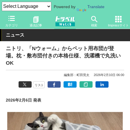
Powered by
Translate
トラベル Watch
旅の情報
サービス
ペット
カテゴリ
過去記事
検索
Impressサイト
ニュース
ニトリ、「Nウォーム」からペット用布団が登
場。枕・敷布団付きの本格仕様、洗濯機で丸洗い
OK
編集部：町田莞太
2026年2月10日 06:00
リスト
2026年2月6日 発表