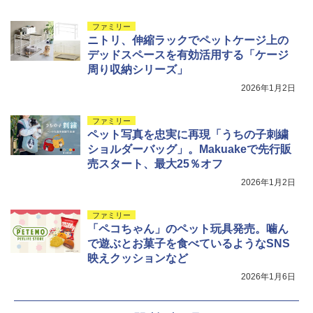
￥-
￥6,579
ファミリー
ニトリ、伸縮ラックでペットケージ上の
デッドスペースを有効活用する「ケージ
周り収納シリーズ」
2026年1月2日
ファミリー
ペット写真を忠実に再現「うちの子刺繍
ショルダーバッグ」。Makuakeで先行販
売スタート、最大25％オフ
2026年1月2日
ファミリー
「ペコちゃん」のペット玩具発売。噛ん
で遊ぶとお菓子を食べているようなSNS
映えクッションなど
2026年1月6日