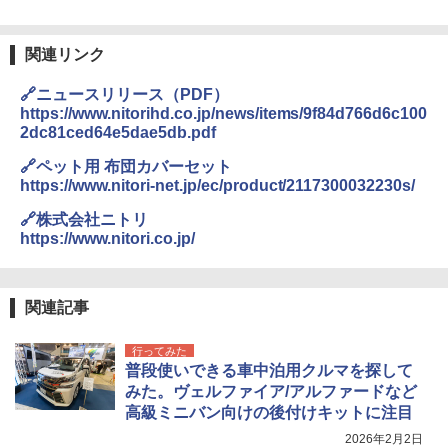
￥4,980
球の歩き方A ヨーロッパ
熊撃退スプレー 熊よけスプレー 熊スプレー
【日本企業販売】超強力クマ対策スプレー 30
￥2,479
0ml（連続噴射30秒）110ml（連続噴射15
関連リンク
ENDLESS BASE 《めざましテレビで紹介》
秒）射程5～10m 安全ロック搭載 携帯収納袋
テント ワンタッチ RENEW 幅200 2-3人用 43
付き ヒグマ・イノシシ対策 自治体・教育機
🔗ニュースリリース（PDF）
500002(89232)
関の購入実績 登山・キャンプ・アウトドア・
https://www.nitorihd.co.jp/news/items/9f84d766d6c100
防災用品 長期保存可能 緊急時用 日本国内発
A26 地球の歩き方 チェコ ポーランド スロヴ
2dc81ced64e5dae5db.pdf
送
ァキア 2026～2027 地球の歩き方A ヨーロッ
￥5,999
パ
🔗ペット用 布団カバーセット
￥3,680
https://www.nitori-net.jp/ec/product/2117300032230s/
￥2,277
[キャンパーズコレクション 山善] 傘みたいに
広げるだけ パッとサッとテント ブラックコ
🔗株式会社ニトリ
ーティング フルクローズ メッシュ 3-4人用
ポインターライト 強力 小型 緑色/赤色/青紫色
https://www.nitori.co.jp/
簡単設置 ポップアップテント エクルベージ
USB充電式 高精度 超長距離照射 長時間使用
新しい日本地理 地図・統計・移動から読み
ュ(BC仕様) PATC-150B(EB)
可能 安全ロック付き 高安全性 金属製耐久 コ
解く (講談社現代新書)
ンパクト多機能設計 持ち運び便利 アウトド
ア/オフィス/教育現場/展示会用 緑
￥9,990
￥1,540
関連記事
￥1,180
行ってみた
[キャンパーズコレクション 山善] 傘みたいに
普段使いできる車中泊用クルマを探して
広げるだけ パッとサッとテント キューブワ
みた。ヴェルファイア/アルファードなど
イド ブラックコーティング フルクローズ メ
HYREKK 八角形タープ 防水タープ 3×4.5m
ッシュ 4人用 簡単設置 ポップアップテント P
ブラックラバーコーティング UPF50+ UVカ
高級ミニバン向けの後付けキットに注目
ATCW-150B エクルベージュ
ット 5000mm耐水圧 210D生地 遮光
2026年2月2日