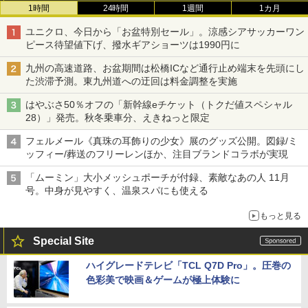
1時間
24時間
1週間
1カ月
ユニクロ、今日から「お盆特別セール」。涼感シアサッカーワン
ピース待望値下げ、撥水ギアショーツは1990円に
九州の高速道路、お盆期間は松橋ICなど通行止め端末を先頭にし
た渋滞予測。東九州道への迂回は料金調整を実施
はやぶさ50％オフの「新幹線eチケット（トクだ値スペシャル
28）」発売。秋冬乗車分、えきねっと限定
フェルメール《真珠の耳飾りの少女》展のグッズ公開。図録/ミ
ッフィー/葬送のフリーレンほか、注目ブランドコラボが実現
「ムーミン」大小メッシュポーチが付録、素敵なあの人 11月
号。中身が見やすく、温泉スパにも使える
もっと見る
Special Site
ハイグレードテレビ「TCL Q7D Pro」。圧巻の
色彩美で映画＆ゲームが極上体験に