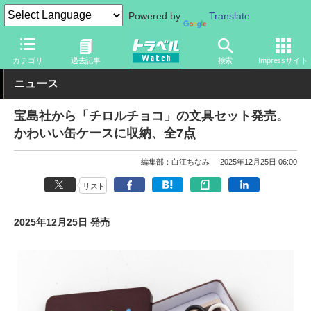
Powered by
Translate
トラベル Watch
旅のアイテム
旅行グッズ
文具
カテゴリ
過去記事
検索
Impressサイト
ニュース
宝島社から「チロルチョコ」の文具セット発売。
かわいい缶ケースに収納、全7点
編集部：白江ちなみ
2025年12月25日 06:00
リスト
2025年12月25日 発売