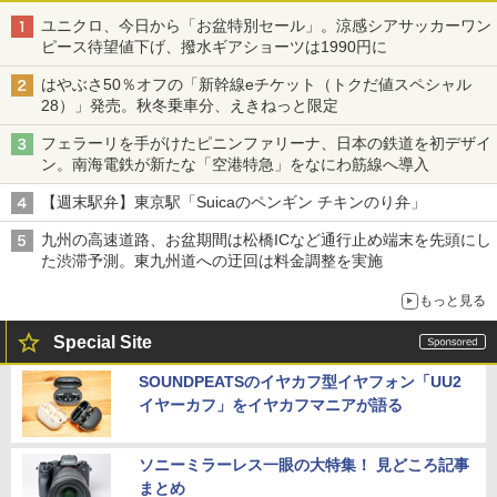
ユニクロ、今日から「お盆特別セール」。涼感シアサッカーワン
ピース待望値下げ、撥水ギアショーツは1990円に
はやぶさ50％オフの「新幹線eチケット（トクだ値スペシャル
28）」発売。秋冬乗車分、えきねっと限定
フェラーリを手がけたピニンファリーナ、日本の鉄道を初デザイ
ン。南海電鉄が新たな「空港特急」をなにわ筋線へ導入
【週末駅弁】東京駅「Suicaのペンギン チキンのり弁」
九州の高速道路、お盆期間は松橋ICなど通行止め端末を先頭にし
た渋滞予測。東九州道への迂回は料金調整を実施
もっと見る
Special Site
SOUNDPEATSのイヤカフ型イヤフォン「UU2
イヤーカフ」をイヤカフマニアが語る
ソニーミラーレス一眼の大特集！ 見どころ記事
まとめ