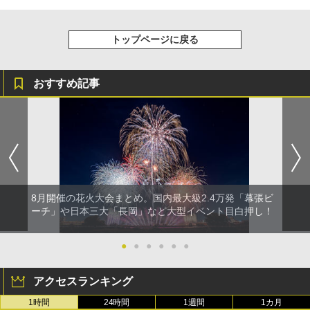
トップページに戻る
おすすめ記事
8月開催の花火大会まとめ。国内最大級2.4万発「幕張ビ
ーチ」や日本三大「長岡」など大型イベント目白押し！
●
●
●
●
●
●
アクセスランキング
1時間
24時間
1週間
1カ月