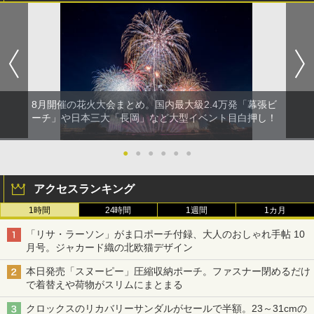
8月開催の花火大会まとめ。国内最大級2.4万発「幕張ビ
ーチ」や日本三大「長岡」など大型イベント目白押し！
●
●
●
●
●
●
アクセスランキング
1時間
24時間
1週間
1カ月
「リサ・ラーソン」がま口ポーチ付録、大人のおしゃれ手帖 10
月号。ジャカード織の北欧猫デザイン
本日発売「スヌーピー」圧縮収納ポーチ。ファスナー閉めるだけ
で着替えや荷物がスリムにまとまる
クロックスのリカバリーサンダルがセールで半額。23～31cmの