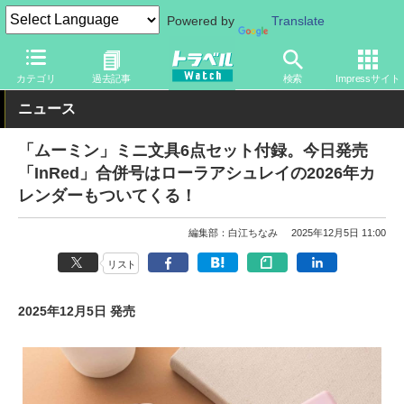
Powered by
Translate
トラベル Watch
旅のアイテム
旅行グッズ
文具
カテゴリ
過去記事
検索
Impressサイト
ニュース
「ムーミン」ミニ文具6点セット付録。今日発売
「InRed」合併号はローラアシュレイの2026年カ
レンダーもついてくる！
編集部：白江ちなみ
2025年12月5日 11:00
リスト
2025年12月5日 発売