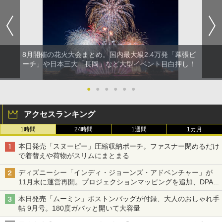
8月開催の花火大会まとめ。国内最大級2.4万発「幕張ビ
ーチ」や日本三大「長岡」など大型イベント目白押し！
●
●
●
●
●
●
アクセスランキング
1時間
24時間
1週間
1カ月
本日発売「スヌーピー」圧縮収納ポーチ。ファスナー閉めるだけ
で着替えや荷物がスリムにまとまる
ディズニーシー「インディ・ジョーンズ・アドベンチャー」が
11月末に運営再開。プロジェクションマッピングを追加、DPA
は1500円
本日発売「ムーミン」ボストンバッグが付録、大人のおしゃれ手
帖 9月号。180度ガバッと開いて大容量