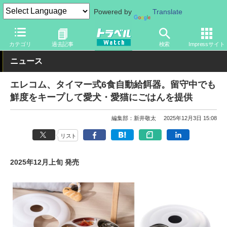
Powered by
Translate
トラベル Watch
旅のアイテム
旅行グッズ
その他
カテゴリ
過去記事
検索
Impressサイト
ニュース
エレコム、タイマー式6食自動給餌器。留守中でも
鮮度をキープして愛犬・愛猫にごはんを提供
編集部：新井敬太
2025年12月3日 15:08
リスト
2025年12月上旬 発売