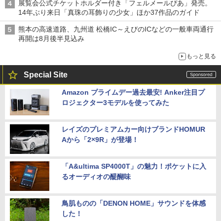
展覧会公式チケットホルダー付き「フェルメールぴあ」発売。
14年ぶり来日「真珠の耳飾りの少女」ほか37作品のガイド
熊本の高速道路、九州道 松橋IC～えびのICなどの一般車両通行
再開は8月後半見込み
もっと見る
Special Site
Amazon プライムデー過去最安! Anker注目プ
ロジェクター3モデルを使ってみた
レイズのプレミアムカー向けブランドHOMUR
Aから「2×9R」が登場！
「A&ultima SP4000T」の魅力！ポケットに入
るオーディオの醍醐味
鳥肌ものの「DENON HOME」サウンドを体感
した！