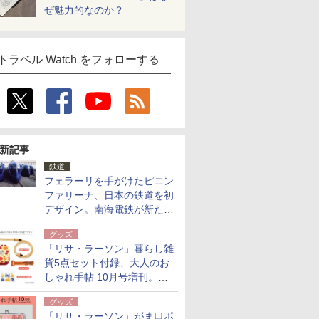
ぜ魅力的なのか？
トラベル Watch をフォローする
新記事
鉄道
フェラーリを手がけたピニン
ファリーナ、日本の鉄道を初
デザイン。南海電鉄が新たな
「空港特急」をなにわ筋線へ
グッズ
導入
「リサ・ラーソン」暮らし雑
貨5点セット付録、大人のお
しゃれ手帖 10月号増刊。
USBケーブルや缶ケースなど
グッズ
「リサ・ラーソン」がま口ポ