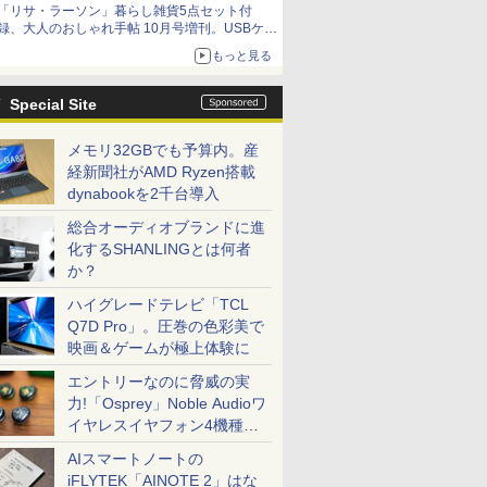
「リサ・ラーソン」暮らし雑貨5点セット付
録、大人のおしゃれ手帖 10月号増刊。USBケー
ブルや缶ケースなど
もっと見る
Special Site
メモリ32GBでも予算内。産
経新聞社がAMD Ryzen搭載
dynabookを2千台導入
総合オーディオブランドに進
化するSHANLINGとは何者
か？
ハイグレードテレビ「TCL
Q7D Pro」。圧巻の色彩美で
映画＆ゲームが極上体験に
エントリーなのに脅威の実
力!「Osprey」Noble Audioワ
イヤレスイヤフォン4機種を
一気に聴く
AIスマートノートの
iFLYTEK「AINOTE 2」はな