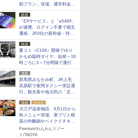
割プラン」登場。通常料金の
およそ半額でお得に夜活
鉄道
「EXサービス」と「e5489」
が連携。ログイン不要で相互
遷移、JR3社の新幹線・特急
予約をアプリで一括確認
鉄道
夏コミ（C108）開催でゆり
かもめ臨時ダイヤ。始発～18
時ごろに3～7分間隔で運行
道路
群馬県みなかみ町、JR上毛
高原駅で夜間タクシー実証運
行。観光客や地元民の「足が
ない」課題解消へ、木金土に
温泉
グルメ
2台体制
大江戸温泉物語、9月1日から
秋メニュー登場。寒ブリと根
菜の吟醸鍋やベイクドチキ
ン、ショコラ＆栗スイーツも
Premium/わんわんリゾー
食べ放題に
ト/TAOYA