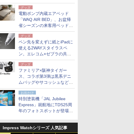
グッズ
電動ポンプ内蔵エアベッド
「WAQ AIR BED」、お盆帰
省シーズンの来客用ベッドに
も。使用後は収納バッグでコ
グッズ
ンパクトに保管
ペン先を変えずに紙とiPadに
使える2WAYスタイラスペ
ン。エレコム×ゼブラの共同
開発
グッズ
ファミリア×阪神タイガー
ス、コラボ第3弾は黒系デニ
ムバッグやサコッシュなど6
点。8月21日オンラインスト
お出かけ
アで発売
特別塗装機「JAL Jubilee
Express」就航地にTDS25周
年のフォトスポットが登場。
10月末まで青森空港に
Impress Watchシリーズ 人気記事