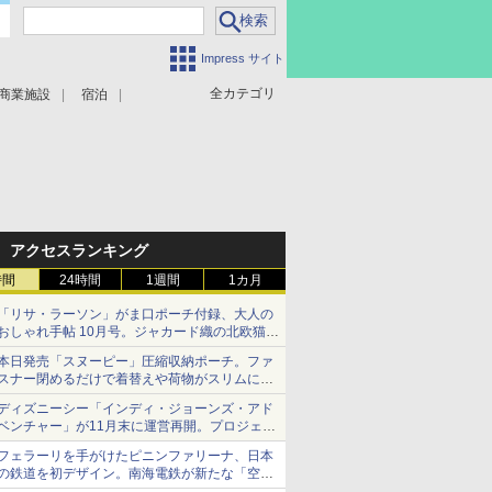
Impress サイト
全カテゴリ
商業施設
宿泊
アクセスランキング
時間
24時間
1週間
1カ月
「リサ・ラーソン」がま口ポーチ付録、大人の
おしゃれ手帖 10月号。ジャカード織の北欧猫デ
ザイン
本日発売「スヌーピー」圧縮収納ポーチ。ファ
スナー閉めるだけで着替えや荷物がスリムにま
とまる
ディズニーシー「インディ・ジョーンズ・アド
ベンチャー」が11月末に運営再開。プロジェク
ションマッピングを追加、DPAは1500円
フェラーリを手がけたピニンファリーナ、日本
の鉄道を初デザイン。南海電鉄が新たな「空港
特急」をなにわ筋線へ導入