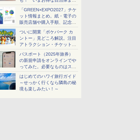
も！ いまお得な自治体まと
め
「GREEN×EXPO2027」チケ
ット情報まとめ。紙・電子の
販売店舗や購入手順、記念チ
ケットも解説
ついに開業「ポケパーク カ
ントー」見どころ解説。注目
アトラクション・チケット手
配・来場前に必要な準備は？
パスポート（2025年旅券）
の新規申請をオンラインでや
ってみた。必要なものはスマ
ホとマイナカードのみ
はじめてのハワイ旅行ガイド
～せっかく行くなら隣島の秘
境も楽しみたい！～