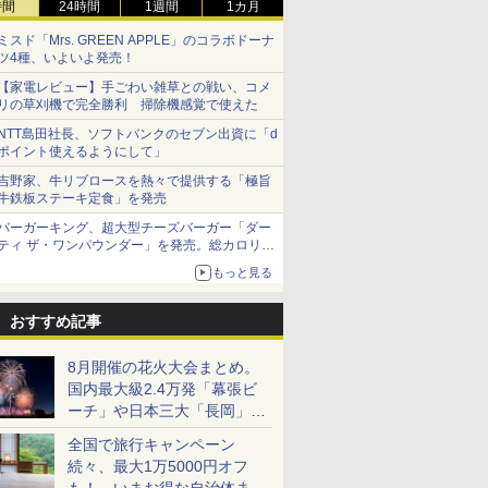
時間
24時間
1週間
1カ月
ミスド「Mrs. GREEN APPLE」のコラボドーナ
ツ4種、いよいよ発売！
【家電レビュー】手ごわい雑草との戦い、コメ
リの草刈機で完全勝利 掃除機感覚で使えた
NTT島田社長、ソフトバンクのセブン出資に「d
ポイント使えるようにして」
吉野家、牛リブロースを熱々で提供する「極旨
牛鉄板ステーキ定食」を発売
バーガーキング、超大型チーズバーガー「ダー
ティ ザ・ワンパウンダー」を発売。総カロリー
約1656kcal、総重量約527g！
もっと見る
おすすめ記事
8月開催の花火大会まとめ。
国内最大級2.4万発「幕張ビ
ーチ」や日本三大「長岡」な
ど大型イベント目白押し！
全国で旅行キャンペーン
続々、最大1万5000円オフ