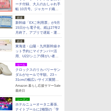
ーチ付録、大人のおしゃれ手
帖 10月号。ジャカード織の
北欧猫デザイン
鉄道
新幹線「EXご利用票」が9月
15日から電子化、紙は27年2
月終了。アプリで遅延・運休
も確認可能に
鉄道
東海道・山陽・九州新幹線ネ
ット予約にマイナンバー活
用、U22/シニア/障がい者割
を9月15日から発売
セール
クロックスのリカバリーサン
ダルがセールで半額。23～
31cmの幅広いサイズ展開、
独自のクッション素材を採用
Amazon 暮らし応援サマーSale
最終日
シーズン
ホテルニューオータニ幕張、
ナイトプールに2種類の「学