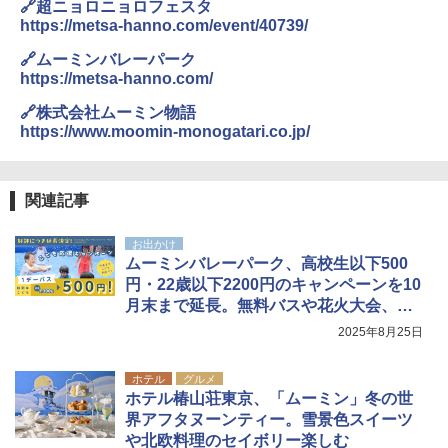
🔗超ニョロニョロフェスタ
https://metsa-hanno.com/event/40739/
🔗ムーミンバレーパーク
https://metsa-hanno.com/
🔗株式会社ムーミン物語
https://www.moomin-monogatari.co.jp/
関連記事
お出かけ
ムーミンバレーパーク、高校生以下500
円・22歳以下2200円のキャンペーンを10
月末まで延長。無料バスや花火大会、プ
ールも
2025年8月25日
ホテル
グルメ
ホテル椿山荘東京、「ムーミン」冬の世
界アフタヌーンティー。雪景色スイーツ
や北欧料理のセイボリー楽しむ