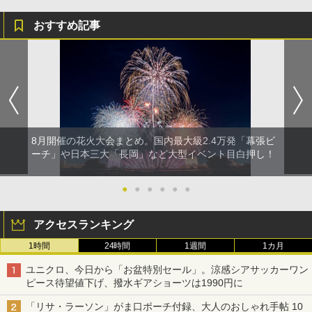
おすすめ記事
8月開催の花火大会まとめ。国内最大級2.4万発「幕張ビ
ーチ」や日本三大「長岡」など大型イベント目白押し！
●
●
●
●
●
●
アクセスランキング
1時間
24時間
1週間
1カ月
ユニクロ、今日から「お盆特別セール」。涼感シアサッカーワン
ピース待望値下げ、撥水ギアショーツは1990円に
「リサ・ラーソン」がま口ポーチ付録、大人のおしゃれ手帖 10