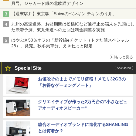
月号。ジャカード織の北欧猫デザイン
【週末駅弁】東京駅「Suicaのペンギン チキンのり弁」
九州の高速道路、お盆期間は松橋ICなど通行止め端末を先頭にし
た渋滞予測。東九州道への迂回は料金調整を実施
はやぶさ50％オフの「新幹線eチケット（トクだ値スペシャル
28）」発売。秋冬乗車分、えきねっと限定
もっと見る
Special Site
お値段そのままでメモリ倍増！メモリ32GBの
「お得なゲーミングノート」
クリエイティブが作った2万円台の“小さなピュ
アオーディオスピーカー”
総合オーディオブランドに進化するSHANLING
とは何者か？