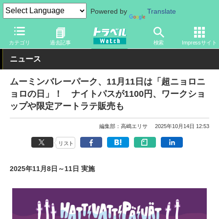
Powered by
Translate
トラベル Watch
旅の情報
観光地
テーマパーク
カテゴリ
過去記事
検索
Impressサイト
ニュース
ムーミンバレーパーク、11月11日は「超ニョロニ
ョロの日」！ ナイトパスが1100円、ワークショ
ップや限定アートラテ販売も
編集部：高嶋エリサ
2025年10月14日 12:53
リスト
2025年11月8日～11日 実施