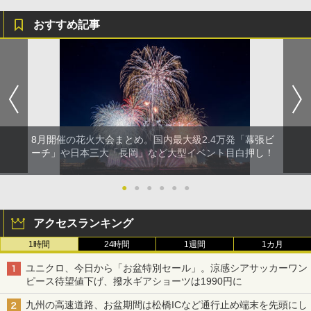
おすすめ記事
8月開催の花火大会まとめ。国内最大級2.4万発「幕張ビ
ーチ」や日本三大「長岡」など大型イベント目白押し！
●
●
●
●
●
●
アクセスランキング
1時間
24時間
1週間
1カ月
ユニクロ、今日から「お盆特別セール」。涼感シアサッカーワン
ピース待望値下げ、撥水ギアショーツは1990円に
九州の高速道路、お盆期間は松橋ICなど通行止め端末を先頭にし