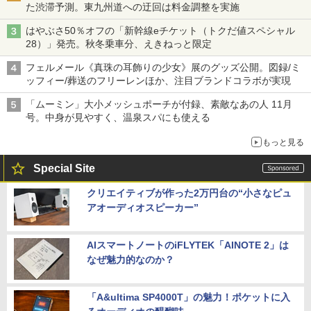
た渋滞予測。東九州道への迂回は料金調整を実施
はやぶさ50％オフの「新幹線eチケット（トクだ値スペシャル
28）」発売。秋冬乗車分、えきねっと限定
フェルメール《真珠の耳飾りの少女》展のグッズ公開。図録/ミ
ッフィー/葬送のフリーレンほか、注目ブランドコラボが実現
「ムーミン」大小メッシュポーチが付録、素敵なあの人 11月
号。中身が見やすく、温泉スパにも使える
もっと見る
Special Site
クリエイティブが作った2万円台の“小さなピュ
アオーディオスピーカー”
AIスマートノートのiFLYTEK「AINOTE 2」は
なぜ魅力的なのか？
「A&ultima SP4000T」の魅力！ポケットに入