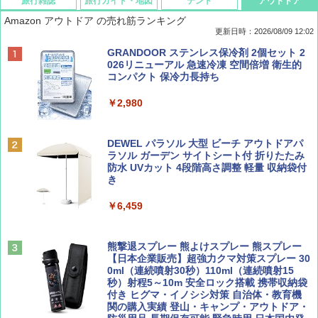
旅行雑誌
旅行ガイド・地図
テント
アウトドア
Amazon アウトドア の売れ筋ランキング
更新日時：2026/08/09 12:02
BE-PAL(ビ-パル) 2026年 9 月号【特別付録:
地球の歩き方 スター・ウォーズ
[キャンパーズコレクション 山善] ポップアッ
GRANDOOR ステンレス保冷剤 2個セット 2
SOTO ミニマル"旅"財布 ランダム2種】
プテント 傘みたいに広げて畳める パッとサ
026リニューアル 急速冷凍 空間倍増 衛生的
ッとサンシェード キューブ フルクローズ メ
コンパクト 保冷力長持ち
￥2,695
ッシュ 簡単設置 ワンタッチテント キャンプ
￥1,500
&ハイキング カーキ PATC-150(KH)
￥2,980
￥6,830
ディズニーファン ２０２６年 ９月号 [雑
D40 地球の歩き方 チェンマイ タイ北部の魅
DEWEL パラソル 大型 ビーチ アウトドアパ
誌] (ＤＩＳＮＥＹ ＦＡＮ)
力的な町 2026～2027 地球の歩き方D アジア
ラソル ガーデン サイトシート付 折りたたみ
PYKES PEAK (パイクスピーク) 着替えテン
防水 UVカット 4段階高さ調整 軽量 収納袋付
ト プライバシー テント 【中が透けない】 1
き
￥713
￥2,079
人用 折りたたみ 防災グッズ 災害用トイレ ビ
ーチ ピクニック ポップアップテント 携帯 簡
￥6,459
易 トイレテント (ブラック)
山と溪谷 2026年8月号「南アルプス大全」
A09 地球の歩き方 イタリア 2026～2027 地
￥4,980
球の歩き方A ヨーロッパ
熊撃退スプレー 熊よけスプレー 熊スプレー
￥1,540
【日本企業販売】超強力クマ対策スプレー 30
￥2,479
0ml（連続噴射30秒）110ml（連続噴射15
ENDLESS BASE 《めざましテレビで紹介》
秒）射程5～10m 安全ロック搭載 携帯収納袋
テント ワンタッチ RENEW 幅200 2-3人用 43
付き ヒグマ・イノシシ対策 自治体・教育機
500002(89232)
関の購入実績 登山・キャンプ・アウトドア・