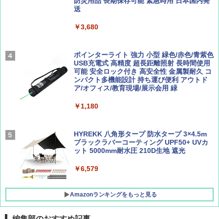
防災用品 長期保存可能 緊急時用 日本国内発
Coyote No.89 特集 星野道夫 夢見る旅
A26 地球の歩き方 チェコ ポーランド スロヴ
送
ァキア 2026～2027 地球の歩き方A ヨーロッ
￥5,999
パ
￥1,540
￥3,680
￥2,277
[キャンパーズコレクション 山善] 傘みたいに
広げるだけ パッとサッとテント ブラックコ
ーティング フルクローズ メッシュ 3-4人用
ポインターライト 強力 小型 緑色/赤色/青紫色
簡単設置 ポップアップテント エクルベージ
USB充電式 高精度 超長距離照射 長時間使用
AIRLINE（エアライン）2026年9月号【特
新しい日本地理 地図・統計・移動から読み
ュ(BC仕様) PATC-150B(EB)
可能 安全ロック付き 高安全性 金属製耐久 コ
集】ボーイング110周年を祝して！
解く (講談社現代新書)
ンパクト多機能設計 持ち運び便利 アウトド
ア/オフィス/教育現場/展示会用 緑
￥9,990
￥1,760
￥1,540
￥1,180
[キャンパーズコレクション 山善] 傘みたいに
広げるだけ パッとサッとテント キューブワ
イド ブラックコーティング フルクローズ メ
HYREKK 八角形タープ 防水タープ 3×4.5m
ッシュ 4人用 簡単設置 ポップアップテント P
ブラックラバーコーティング UPF50+ UVカ
ATCW-150B エクルベージュ
ット 5000mm耐水圧 210D生地 遮光
￥-
￥6,579
Amazonランキングをもっと見る
編集部のおすすめ記事