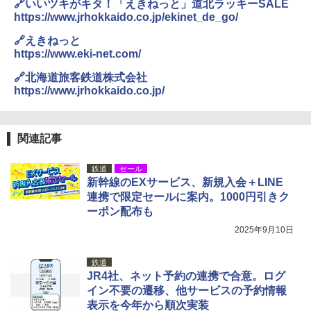
🔗いいツキがキタ！「えきねっと」道北ラッキーSALE
https://www.jrhokkaido.co.jp/ekinet_de_go/
🔗えきねっと
https://www.eki-net.com/
🔗北海道旅客鉄道株式会社
https://www.jrhokkaido.co.jp/
関連記事
鉄道
セール
新幹線のEXサービス、新規入会＋LINE
連携で限定セールに案内。1000円引きク
ーポン配布も
2025年9月10日
鉄道
JR4社、ネット予約の連携で合意。ログ
イン不要の遷移、他サービスの予約情報
表示を今年から順次実装