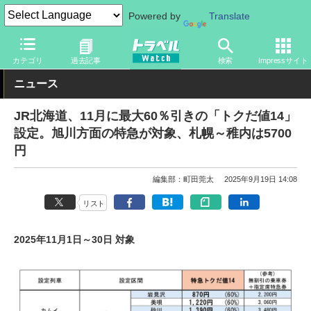
Powered by
Translate
トラベル Watch
企業・政府・官庁
鉄道
JR
カテゴリ
過去記事
検索
Impressサイト
ニュース
JR北海道、11月に最大60％引きの「トクだ値14」
設定。旭川方面の特急が対象、札幌～稚内は5700
円
編集部：町田莞太
2025年9月19日 14:08
リスト
2025年11月1日～30日 対象