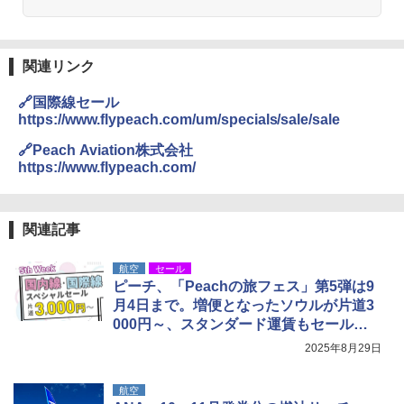
熊撃退スプレー 熊よけスプレー 熊スプレー
￥4,980
【日本企業販売】超強力クマ対策スプレー 30
0ml（連続噴射30秒）110ml（連続噴射15
秒）射程5～10m 安全ロック搭載 携帯収納袋
関連リンク
ENDLESS BASE 《めざましテレビで紹介》
付き ヒグマ・イノシシ対策 自治体・教育機
テント ワンタッチ RENEW 幅200 2-3人用 43
関の購入実績 登山・キャンプ・アウトドア・
🔗国際線セール
500002(88859)
防災用品 長期保存可能 緊急時用 日本国内発
https://www.flypeach.com/um/specials/sale/sale
送
￥5,499
🔗Peach Aviation株式会社
￥3,680
https://www.flypeach.com/
[キャンパーズコレクション 山善] 傘みたいに
広げるだけ パッとサッとテント ブラックコ
DEWEL パラソル 大型 ビーチ アウトドアパ
ーティング フルクローズ メッシュ 3-4人用
ラソル ガーデン サイトシート付 折りたたみ
関連記事
簡単設置 ポップアップテント エクルベージ
防水 UVカット 4段階高さ調整 軽量 収納袋付
ュ(BC仕様) PATC-150B(EB)
き
航空
セール
ピーチ、「Peachの旅フェス」第5弾は9
￥8,991
￥6,459
月4日まで。増便となったソウルが片道3
000円～、スタンダード運賃もセール対
Coleman(コールマン) ツーリングドーム/LD
ポインターライト 強力 小型 緑色/赤色/青紫色
象に
2025年8月29日
X 2人用 3人用 キャンプ アウトドア フェス
USB充電式 高精度 超長距離照射 長時間使用
収納 コンパクト 簡単設営 カンガルーテント
可能 安全ロック付き 高安全性 金属製耐久 コ
ソロキャンプ ソロテント
ンパクト多機能設計 持ち運び便利 アウトド
航空
ア/オフィス/教育現場/展示会用 緑