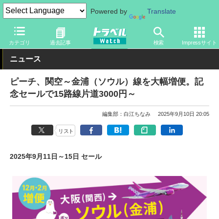
Powered by
Translate
トラベル Watch
企業・政府・官庁
国内エアライン
ピーチ
カテゴリ
過去記事
検索
Impressサイト
ニュース
ピーチ、関空～金浦（ソウル）線を大幅増便。記
念セールで15路線片道3000円～
編集部：白江ちなみ
2025年9月10日 20:05
リスト
2025年9月11日～15日 セール