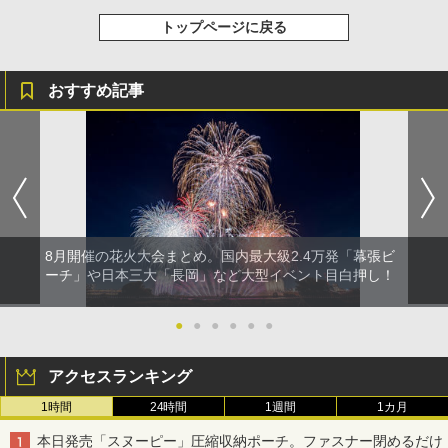
トップページに戻る
おすすめ記事
8月開催の花火大会まとめ。国内最大級2.4万発「幕張ビ
ーチ」や日本三大「長岡」など大型イベント目白押し！
●
●
●
●
●
●
アクセスランキング
1時間
24時間
1週間
1カ月
本日発売「スヌーピー」圧縮収納ポーチ。ファスナー閉めるだけ