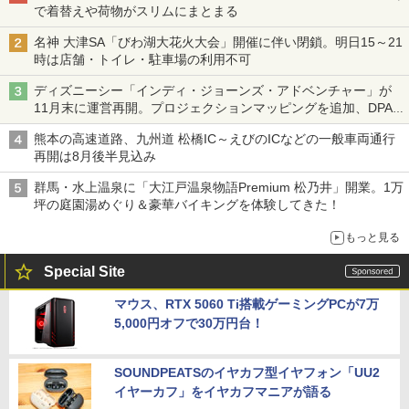
で着替えや荷物がスリムにまとまる
名神 大津SA「びわ湖大花火大会」開催に伴い閉鎖。明日15～21
時は店舗・トイレ・駐車場の利用不可
ディズニーシー「インディ・ジョーンズ・アドベンチャー」が
11月末に運営再開。プロジェクションマッピングを追加、DPA
は1500円
熊本の高速道路、九州道 松橋IC～えびのICなどの一般車両通行
再開は8月後半見込み
群馬・水上温泉に「大江戸温泉物語Premium 松乃井」開業。1万
坪の庭園湯めぐり＆豪華バイキングを体験してきた！
もっと見る
Special Site
マウス、RTX 5060 Ti搭載ゲーミングPCが7万
5,000円オフで30万円台！
SOUNDPEATSのイヤカフ型イヤフォン「UU2
イヤーカフ」をイヤカフマニアが語る