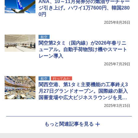
ANA、10～11月発券分の燃油サーチャー
￥20,718
ジ引き上げ。ハワイ1万7600円、韓国280
￥1,180
0円
2025年8月26日
航空
関空第2タミ（国内線）が2026年春リニ
ューアル。自動手荷物預け機やスマート
レーン導入
2025年7月29日
航空
行ってみた
関西空港、第1タミ主要機能の工事終え3
月27日グランドオープン。国際線の新入
国審査場や広大ビジネスラウンジを見て
きた
2025年3月15日
もっと関連記事を見る