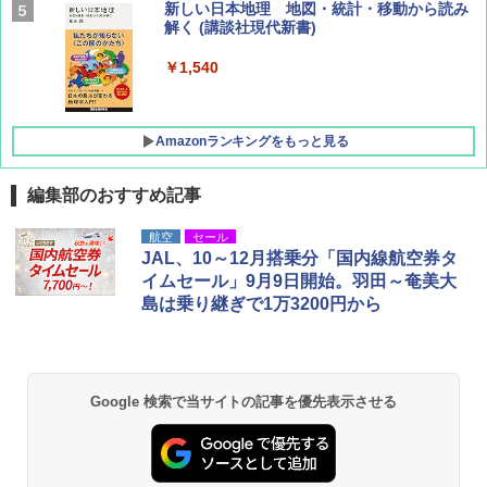
BE-PAL(ビ-パル) 2026年 9 月号【特別付録:
新しい日本地理 地図・統計・移動から読み
SOTO ミニマル"旅"財布 ランダム2種】
解く (講談社現代新書)
￥1,500
￥1,540
Amazonランキングをもっと見る
編集部のおすすめ記事
[キャンパーズコレクション 山善] ポップアッ
BUNDOK(バンドック)ソロ ドーム 1 EX BDK
航空
セール
プテント 傘みたいに広げて畳める パッとサ
-08EX カーキ ソロキャンプ ポリエステル フ
JAL、10～12月搭乗分「国内線航空券タ
ッとサンシェード キューブ フルクローズ メ
レーム テント
イムセール」9月9日開始。羽田～奄美大
ッシュ 簡単設置 ワンタッチテント キャンプ
島は乗り継ぎで1万3200円から
&ハイキング カーキ PATC-150(KH)
￥14,800
￥6,832
GRANDOOR ステンレス保冷剤 2個セット 2
026リニューアル 急速冷凍 空間倍増 衛生的
Google 検索で当サイトの記事を優先表示させる
PYKES PEAK (パイクスピーク) 着替えテン
コンパクト 保冷力長持ち
ト プライバシー テント 【中が透けない】 1
人用 折りたたみ 防災グッズ 災害用トイレ ビ
￥2,980
ーチ ピクニック ポップアップテント 携帯 簡
易 トイレテント (ブラック)