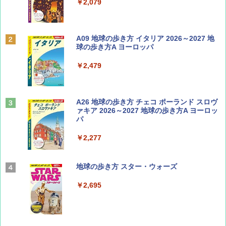
￥713
￥2,079
Coyote No.89 特集 星野道夫 夢見る旅
A09 地球の歩き方 イタリア 2026～2027 地
球の歩き方A ヨーロッパ
￥1,540
￥2,479
山と溪谷 2026年8月号「南アルプス大全」
A26 地球の歩き方 チェコ ポーランド スロヴ
ァキア 2026～2027 地球の歩き方A ヨーロッ
パ
￥1,540
￥2,277
AIRLINE（エアライン）2026年9月号【特
地球の歩き方 スター・ウォーズ
集】ボーイング110周年を祝して！
￥2,695
￥1,760