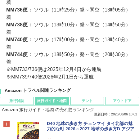
着
MM736便：
ソウル（11時25分）発～関空（13時05分）
着
MM738便：
ソウル（13時10分）発～関空（14時50分）
着
MM740便：
ソウル（17時00分）発～関空（18時40分）
着
MM744便：
ソウル（18時50分）発～関空（20時30分）
着
※MM733/736便は2025年12月4日から運航
※MM739/740便2026年2月1日から運航
Amazon トラベル関連ランキング
旅行雑誌
旅行ガイド・地図
テント
アウトドア
Amazon 旅行ガイド・地図 の売れ筋ランキング
更新日時：2026/08/06 18:02
ディズニーファン ２０２６年 ９月号 [雑
D40 地球の歩き方 チェンマイ タイ北部の魅
誌] (ＤＩＳＮＥＹ ＦＡＮ)
力的な町 2026～2027 地球の歩き方D アジア