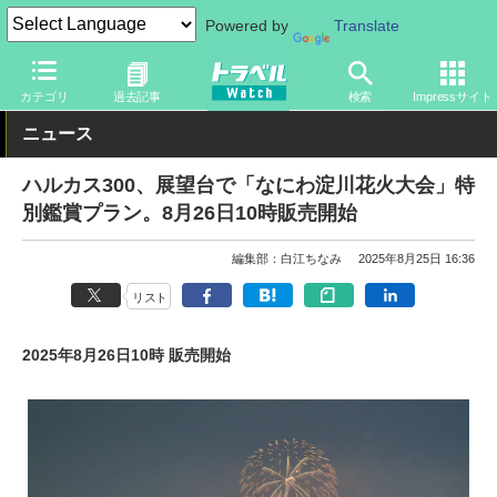
Powered by
Translate
トラベル Watch
旅の情報
目的
季節イベント
カテゴリ
過去記事
検索
Impressサイト
ニュース
ハルカス300、展望台で「なにわ淀川花火大会」特
別鑑賞プラン。8月26日10時販売開始
編集部：白江ちなみ
2025年8月25日 16:36
リスト
2025年8月26日10時 販売開始