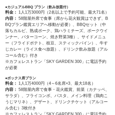
カジュアルBBQ プラン（飲み放題付）
料金：
1人1万3000円（2名以上で予約可能、最大71名）
内容：
58階屋外席で食事（席から花火観賞はできず、B
BQプラン鑑賞エリアへ移動が必要）、BBQセット（中
落ちカルビ、熟成ポーク、鶏ハラミチーズ、ポークウイ
ンナー、バターコーン、焼き野菜3種）、サイドメニュ
ー（フライドポテト、枝豆、スティックパイン）、牛す
じカレー（ライス食べ放題）、ドリンク飲み放題（アル
コール含む）付き
※カフェレストラン「SKY GARDEN 300」に電話予約
が必要
ボックス席プラン
料金：
1人1万4000円（4～6名席×3、最大18名）
内容：
58階屋内席で食事・花火鑑賞、前菜（カナッペ、
サラダ）、フライコンボ、パスタ、メイン料理（鶏肉こ
うじマリネ）、デザート、ドリンクチケット（アルコー
ル含む）3枚付き
※カフェレストラン「SKY GARDEN 300」に電話予約