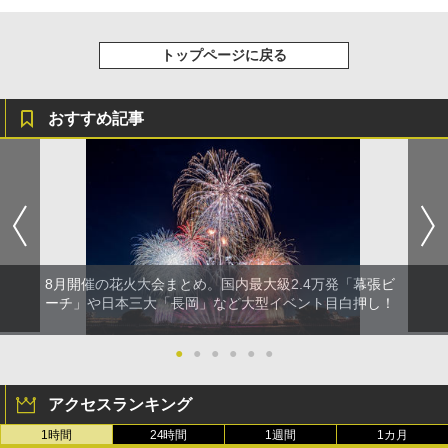
トップページに戻る
おすすめ記事
8月開催の花火大会まとめ。国内最大級2.4万発「幕張ビ
ーチ」や日本三大「長岡」など大型イベント目白押し！
●
●
●
●
●
●
アクセスランキング
1時間
24時間
1週間
1カ月