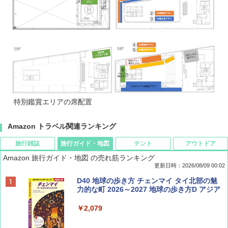
特別鑑賞エリアの席配置
Amazon トラベル関連ランキング
旅行雑誌
旅行ガイド・地図
テント
アウトドア
Amazon 旅行ガイド・地図 の売れ筋ランキング
更新日時：2026/08/09 00:02
BE-PAL(ビ-パル) 2026年 9 月号【特別付録:
D40 地球の歩き方 チェンマイ タイ北部の魅
SOTO ミニマル"旅"財布 ランダム2種】
力的な町 2026～2027 地球の歩き方D アジア
￥1,500
￥2,079