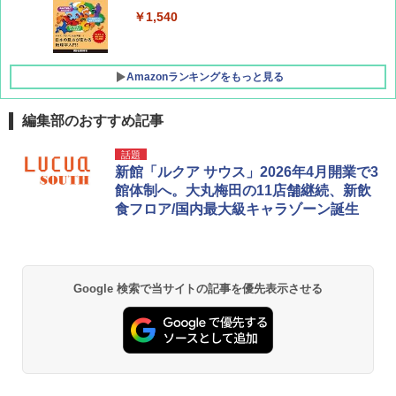
￥1,760
￥1,540
Amazonランキングをもっと見る
編集部のおすすめ記事
[キャンパーズコレクション 山善] ポップアッ
DEWEL パラソル 大型 ビーチ アウトドアパ
話題
プテント 傘みたいに広げて畳める パッとサ
ラソル ガーデン サイトシート付 折りたたみ
新館「ルクア サウス」2026年4月開業で3
ッとサンシェード キューブ フルクローズ メ
防水 UVカット 4段階高さ調整 軽量 収納袋付
館体制へ。大丸梅田の11店舗継続、新飲
ッシュ 簡単設置 ワンタッチテント キャンプ
き
食フロア/国内最大級キャラゾーン誕生
&ハイキング カーキ PATC-150(KH)
￥6,459
￥6,830
熊撃退スプレー 熊よけスプレー 熊スプレー
Google 検索で当サイトの記事を優先表示させる
PYKES PEAK (パイクスピーク) 着替えテン
【日本企業販売】超強力クマ対策スプレー 30
ト プライバシー テント 【中が透けない】 1
0ml（連続噴射30秒）110ml（連続噴射15
人用 折りたたみ 防災グッズ 災害用トイレ ビ
秒）射程5～10m 安全ロック搭載 携帯収納袋
ーチ ピクニック ポップアップテント 携帯 簡
付き ヒグマ・イノシシ対策 自治体・教育機
易 トイレテント (ブラック)
関の購入実績 登山・キャンプ・アウトドア・
防災用品 長期保存可能 緊急時用 日本国内発
送
￥4,980