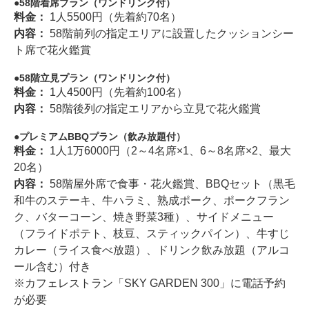
58階着席プラン（ワンドリンク付）
料金：
1人5500円（先着約70名）
内容：
58階前列の指定エリアに設置したクッションシー
ト席で花火鑑賞
58階立見プラン（ワンドリンク付）
料金：
1人4500円（先着約100名）
内容：
58階後列の指定エリアから立見で花火鑑賞
プレミアムBBQプラン（飲み放題付）
料金：
1人1万6000円（2～4名席×1、6～8名席×2、最大
20名）
内容：
58階屋外席で食事・花火鑑賞、BBQセット（黒毛
和牛のステーキ、牛ハラミ、熟成ポーク、ポークフラン
ク、バターコーン、焼き野菜3種）、サイドメニュー
（フライドポテト、枝豆、スティックパイン）、牛すじ
カレー（ライス食べ放題）、ドリンク飲み放題（アルコ
ール含む）付き
※カフェレストラン「SKY GARDEN 300」に電話予約
が必要