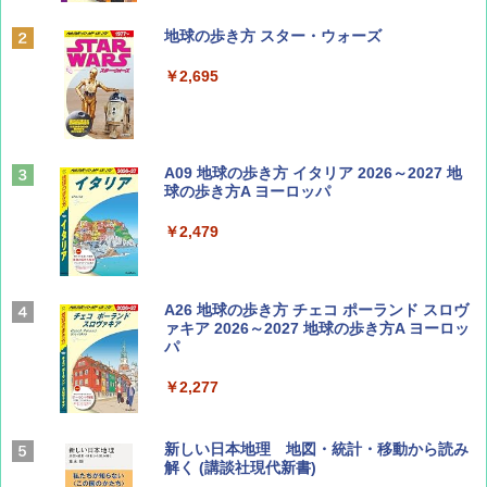
ディズニーファン ２０２６年 ９月号 [雑
地球の歩き方 スター・ウォーズ
誌] (ＤＩＳＮＥＹ ＦＡＮ)
￥2,695
￥713
山と溪谷 2026年8月号「南アルプス大全」
A09 地球の歩き方 イタリア 2026～2027 地
球の歩き方A ヨーロッパ
￥1,540
￥2,479
Coyote No.89 特集 星野道夫 夢見る旅
A26 地球の歩き方 チェコ ポーランド スロヴ
ァキア 2026～2027 地球の歩き方A ヨーロッ
パ
￥1,540
￥2,277
AIRLINE（エアライン）2026年9月号【特
新しい日本地理 地図・統計・移動から読み
集】ボーイング110周年を祝して！
解く (講談社現代新書)