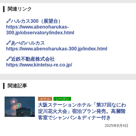
￥3,680
関連リンク
ENDLESS BASE 《めざましテレビで紹介》
テント ワンタッチ RENEW 幅200 2-3人用 43
🔗ハルカス300（展望台）
500002(89232)
GRANDOOR ステンレス保冷剤 2個セット 2
https://www.abenoharukas-
026リニューアル 急速冷凍 空間倍増 衛生的
300.jp/observatory/index.html
コンパクト 保冷力長持ち
￥5,999
🔗あべのハルカス
￥2,980
https://www.abenoharukas-300.jp/index.html
[キャンパーズコレクション 山善] 傘みたいに
広げるだけ パッとサッとテント ブラックコ
🔗近鉄不動産株式会社
ーティング フルクローズ メッシュ 3-4人用
ポインターライト 強力 小型 緑色/赤色/青紫色
https://www.kintetsu-re.co.jp/
簡単設置 ポップアップテント エクルベージ
USB充電式 高精度 超長距離照射 長時間使用
ュ(BC仕様) PATC-150B(EB)
可能 安全ロック付き 高安全性 金属製耐久 コ
ンパクト多機能設計 持ち運び便利 アウトド
ア/オフィス/教育現場/展示会用 緑
￥9,990
関連記事
￥1,180
ホテル
シーズン
[キャンパーズコレクション 山善] 傘みたいに
大阪ステーションホテル「第37回なにわ
広げるだけ パッとサッとテント キューブワ
淀川花火大会」宿泊プラン発売。高層階
イド ブラックコーティング フルクローズ メ
電動エアーポンプ SUP用 20PSI 電動ポンプ
ッシュ 4人用 簡単設置 ポップアップテント P
ゴムボート 空気入れ 空気抜き 自動停止 過熱
客室でシャンパン＆ディナー付き
ATCW-150B エクルベージュ
保護 日光可読lcd 7種類ノズル付き
2025年8月4日
￥-
￥7,884