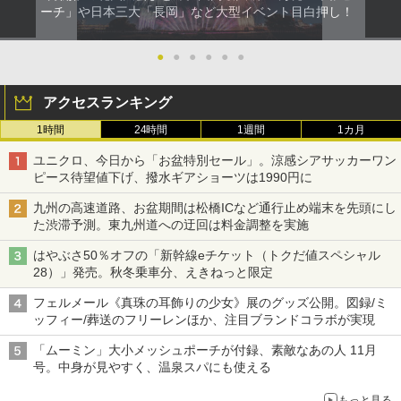
ーチ」や日本三大「長岡」など大型イベント目白押し！
●
●
●
●
●
●
アクセスランキング
1時間
24時間
1週間
1カ月
ユニクロ、今日から「お盆特別セール」。涼感シアサッカーワン
ピース待望値下げ、撥水ギアショーツは1990円に
九州の高速道路、お盆期間は松橋ICなど通行止め端末を先頭にし
た渋滞予測。東九州道への迂回は料金調整を実施
はやぶさ50％オフの「新幹線eチケット（トクだ値スペシャル
28）」発売。秋冬乗車分、えきねっと限定
フェルメール《真珠の耳飾りの少女》展のグッズ公開。図録/ミ
ッフィー/葬送のフリーレンほか、注目ブランドコラボが実現
「ムーミン」大小メッシュポーチが付録、素敵なあの人 11月
号。中身が見やすく、温泉スパにも使える
もっと見る