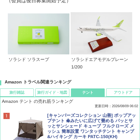
（会員は後日募集開始予定）
ソラシド ソラスープ
ソラシドエアモデルプレーン
1/200
Amazon トラベル関連ランキング
旅行雑誌
旅行ガイド・地図
テント
アウトドア
Amazon テント の売れ筋ランキング
更新日時：2026/08/09 06:02
BE-PAL(ビ-パル) 2026年 9 月号【特別付録:
地球の歩き方 スター・ウォーズ
[キャンパーズコレクション 山善] ポップアッ
SOTO ミニマル"旅"財布 ランダム2種】
プテント 傘みたいに広げて畳める パッとサ
ッとサンシェード キューブ フルクローズ メ
￥2,695
ッシュ 簡単設置 ワンタッチテント キャンプ
￥1,500
&ハイキング カーキ PATC-150(KH)