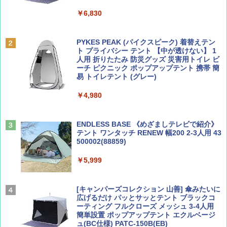
￥6,830
ディズニーファン ２０２６年 ９月号 [雑
A09 地球の歩き方 イタリア 2026～2027 地
誌] (ＤＩＳＮＥＹ ＦＡＮ)
球の歩き方A ヨーロッパ
PYKES PEAK (パイクスピーク) 着替えテン
ト プライバシー テント 【中が透けない】 1
￥713
￥2,479
人用 折りたたみ 防災グッズ 災害用トイレ ビ
ーチ ピクニック ポップアップテント 携帯 簡
易 トイレテント (グレー)
山と溪谷 2026年8月号「南アルプス大全」
D40 地球の歩き方 チェンマイ タイ北部の魅
￥4,980
力的な町 2026～2027 地球の歩き方D アジア
￥1,540
￥2,079
ENDLESS BASE 《めざましテレビで紹介》
テント ワンタッチ RENEW 幅200 2-3人用 43
500002(88859)
Coyote No.89 特集 星野道夫 夢見る旅
A26 地球の歩き方 チェコ ポーランド スロヴ
ァキア 2026～2027 地球の歩き方A ヨーロッ
￥5,999
パ
￥1,540
￥2,277
[キャンパーズコレクション 山善] 傘みたいに
広げるだけ パッとサッとテント ブラックコ
ーティング フルクローズ メッシュ 3-4人用
簡単設置 ポップアップテント エクルベージ
AIRLINE（エアライン）2026年9月号【特
新しい日本地理 地図・統計・移動から読み
ュ(BC仕様) PATC-150B(EB)
集】ボーイング110周年を祝して！
解く (講談社現代新書)