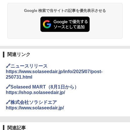
熊撃退スプレー 熊よけスプレー 熊スプレー
Google 検索で当サイトの記事を優先表示させる
【日本企業販売】超強力クマ対策スプレー 30
0ml（連続噴射30秒）110ml（連続噴射15
秒）射程5～10m 安全ロック搭載 携帯収納袋
付き ヒグマ・イノシシ対策 自治体・教育機
関の購入実績 登山・キャンプ・アウトドア・
防災用品 長期保存可能 緊急時用 日本国内発
送
￥3,680
関連リンク
🔗ニュースリリース
GRANDOOR ステンレス保冷剤 2個セット 2
https://www.solaseedair.jp/info/2025/07/post-
026リニューアル 急速冷凍 空間倍増 衛生的
250731.html
コンパクト 保冷力長持ち
🔗Solaseed MART（8月1日から）
￥2,980
https://shop.solaseedair.jp/
🔗株式会社ソラシドエア
ポインターライト 強力 小型 緑色/赤色/青紫色
https://www.solaseedair.jp/
USB充電式 高精度 超長距離照射 長時間使用
可能 安全ロック付き 高安全性 金属製耐久 コ
ンパクト多機能設計 持ち運び便利 アウトド
ア/オフィス/教育現場/展示会用 緑
関連記事