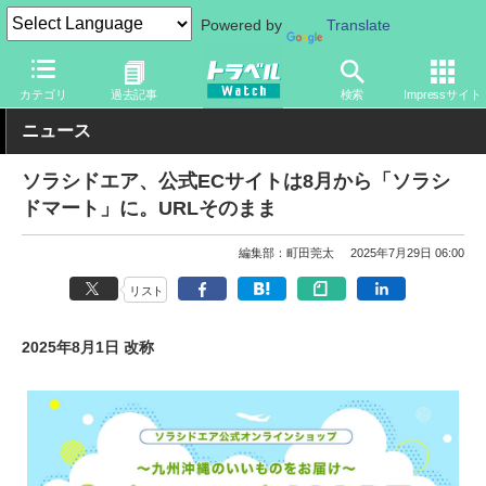
Powered by
Translate
トラベル Watch
企業・政府・官庁
国内エアライン
ソラシドエ
カテゴリ
過去記事
検索
Impressサイト
ニュース
ソラシドエア、公式ECサイトは8月から「ソラシ
ドマート」に。URLそのまま
編集部：町田莞太
2025年7月29日 06:00
リスト
2025年8月1日 改称