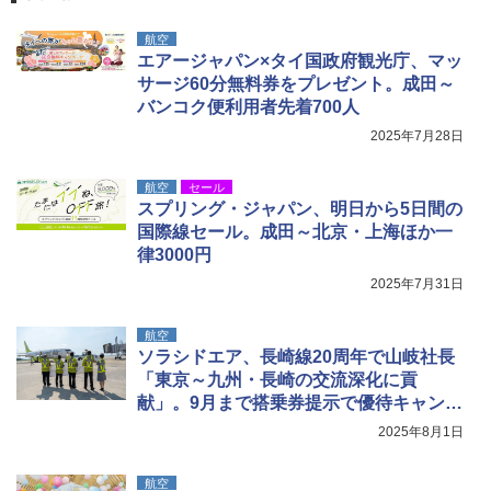
￥1,180
航空
エアージャパン×タイ国政府観光庁、マッ
サージ60分無料券をプレゼント。成田～
電動エアーポンプ SUP用 20PSI 電動ポンプ
ゴムボート 空気入れ 空気抜き 自動停止 過熱
バンコク便利用者先着700人
保護 日光可読lcd 7種類ノズル付き
2025年7月28日
￥7,884
航空
セール
スプリング・ジャパン、明日から5日間の
国際線セール。成田～北京・上海ほか一
律3000円
2025年7月31日
航空
ソラシドエア、長崎線20周年で山岐社長
「東京～九州・長崎の交流深化に貢
献」。9月まで搭乗券提示で優待キャンペ
ーンも
2025年8月1日
航空