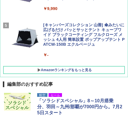
￥9,990
￥1,760
￥1,540
[キャンパーズコレクション 山善] 傘みたいに
広げるだけ パッとサッとテント キューブワ
イド ブラックコーティング フルクローズ メ
ッシュ 4人用 簡単設置 ポップアップテント P
ATCW-150B エクルベージュ
￥-
Amazonランキングをもっと見る
編集部のおすすめ記事
DEWEL パラソル 大型 ビーチ アウトドアパ
航空
セール
ラソル ガーデン サイトシート付 折りたたみ
「ソラシドスペシャル」8～10月搭乗
防水 UVカット 4段階高さ調整 軽量 収納袋付
分、羽田～九州/那覇が7000円から。7月2
き
5日スタート
￥6,459