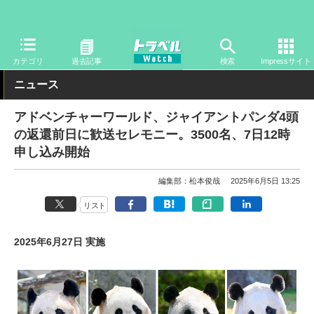
トラベル Watch
地域
国内旅行
和歌山
カテゴリ
過去記事
検索
Impressサイト
ニュース
アドベンチャーワールド、ジャイアントパンダ4頭
の返還前日に歓送セレモニー。3500名、7日12時
申し込み開始
編集部：松本俊哉
2025年6月5日 13:25
リスト
2025年6月27日 実施