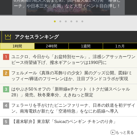
ーチ」や日本三大「長岡」など大型イベント目白押し！
●
●
●
●
●
●
アクセスランキング
1時間
24時間
1週間
1カ月
ユニクロ、今日から「お盆特別セール」。涼感シアサッカーワン
ピース待望値下げ、撥水ギアショーツは1990円に
フェルメール《真珠の耳飾りの少女》展のグッズ公開。図録/ミ
ッフィー/葬送のフリーレンほか、注目ブランドコラボが実現
はやぶさ50％オフの「新幹線eチケット（トクだ値スペシャル
28）」発売。秋冬乗車分、えきねっと限定
フェラーリを手がけたピニンファリーナ、日本の鉄道を初デザイ
ン。南海電鉄が新たな「空港特急」をなにわ筋線へ導入
【週末駅弁】東京駅「Suicaのペンギン チキンのり弁」
もっと見る