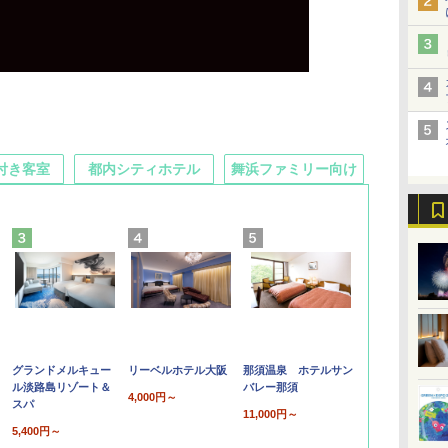
付き客室
都内シティホテル
舞浜ファミリー向け
グランドメルキュー
リーベルホテル大阪
那須温泉 ホテルサン
ル淡路島リゾート＆
バレー那須
4,000円～
スパ
11,000円～
5,400円～