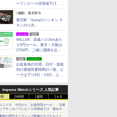
ーワンピース待望値下げ、撥
水ギアショーツは1990円に
週末駅弁
連載
東京駅「Suicaのペンギン チ
キンのり弁」
セール
道路
WILLER、高速バス1kmあた
り5円セール。東京～大阪は
2750円、ご縁に感謝を込め
た20周年記念キャンペーン
道路
シーズン
お盆各地の渋滞、日付・道路
別の通過所要時間の一覧。ピ
ークは下り8日・13日、上り
14日・15日
Impress Watchシリーズ 人気記事
時間
24時間
1週間
1カ月
ユニクロ、今日から「お盆特別セール」。涼感
シアサッカーワンピース待望値下げ、撥水ギア
ショーツは1990円に
東映の歴代オープニング映像がカプセルトイ