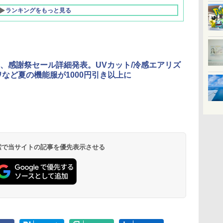
ランキングをもっと見る
、感謝祭セール詳細発表。UVカット/冷感エアリズ
ワなど夏の機能服が1000円引き以上に
北陸 福井 あわら
品川プリンスホテ
舞浜ビューホテル
箱根湯本温泉 ホテ
ホテルトラスティ東
オリエンタルホテル
下呂温泉 水明館
住友不動産ホテル ヴ
東京ベイ舞浜ホテル
温泉 清風荘（北陸
ル イーストタワー
ｂｙ ＨＵＬＩＣ
ル おかだ
京ベイサイド
東京ベイ
ィラフォンテーヌグラ
ファーストリゾート
8,250円～
最大級の庭園露天風
（旧：東京ベイ舞浜
ンド東京有明
9,958円～
11,200円～
5,450円～
5,200円～
4,290円～
呂の宿 清風荘）
ホテル）
19,541円～
5,758円～
6,070円～
 検索で当サイトの記事を優先表示させる