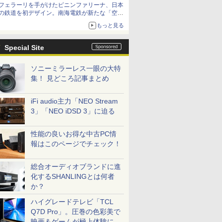
フェラーリを手がけたピニンファリーナ、日本
の鉄道を初デザイン。南海電鉄が新たな「空港
特急」をなにわ筋線へ導入
もっと見る
Special Site
ソニーミラーレス一眼の大特
集！ 見どころ記事まとめ
iFi audio主力「NEO Stream
3」「NEO iDSD 3」に迫る
性能の良いお得な中古PC情
報はこのページでチェック！
総合オーディオブランドに進
化するSHANLINGとは何者
か？
ハイグレードテレビ「TCL
Q7D Pro」。圧巻の色彩美で
映画＆ゲームが極上体験に