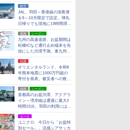
貨24種
航空
JAL、羽田～香港線の深夜便
を9～10月限定で設定。弾丸
日帰りでも現地に19時間滞在
できる
道路
シーズン
九州の高速道路、お盆期間は
松橋ICなど通行止め端末を先
頭にした渋滞予測。東九州道
への迂回は料金調整を実施
話題
オリエンタルランド、令和8
年熊本地震に1000万円超の
寄付を発表。被災者への救援
活動・復旧支援
道路
シーズン
首都高のお盆渋滞、アクアラ
イン～湾岸線は通過に最大2
時間15分。羽田の利用には
「空港西出口」の利用検討を
セール
ユニクロ、今日から「お盆特
別セール」。涼感シアサッカ