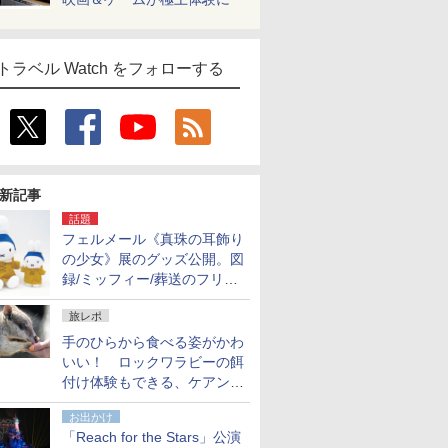
トラベル Watch をフォローする
新記事
話題
フェルメール《真珠の耳飾り
の少女》展のグッズ公開。図
録/ミッフィー/葬送のフリー
レンほか、注目ブランドコラ
旅レポ
ボが実現
手のひらから食べる姿がかわ
いい！ ロックワラビーの餌
付け体験もできる、ケアンズ
でアサートン高原の日本語ガ
お出かけ
イド付きツアーに参加してみ
「Reach for the Stars」公演
た