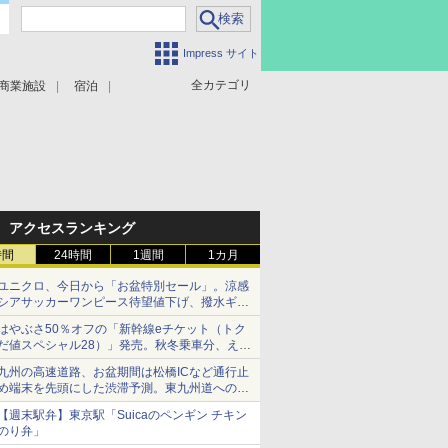
Impress サイト
全カテゴリ
商業施設
宿泊
アクセスランキング
時間
24時間
1週間
1カ月
ユニクロ、今日から「お盆特別セール」。涼感
シアサッカーワンピース待望値下げ、撥水ギア
ショーツは1990円に
はやぶさ50％オフの「新幹線eチケット（トク
だ値スペシャル28）」発売。秋冬乗車分、えき
ねっと限定
九州の高速道路、お盆期間は松橋ICなど通行止
め端末を先頭にした渋滞予測。東九州道への迂
回は料金調整を実施
【週末駅弁】東京駅「Suicaのペンギン チキン
のり弁」