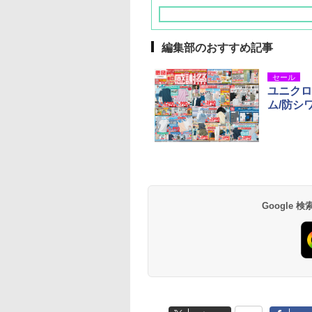
編集部のおすすめ記事
セール
ユニクロ
ム/防シ
草津温泉 ホテル櫻
品川プリンスホテル
グランドニッコー東
海のサウナ＆スパ
東京ドームホテル
シェラトン・グラン
井
京ベイ 舞浜
オールインクルーシ
デ・トーキョーベ
7,037円～
7,980円～
ブ 島原温泉ホテル
イ・ホテル
14,300円～
6,800円～
南風楼
10,450円～
7,950円～
Google