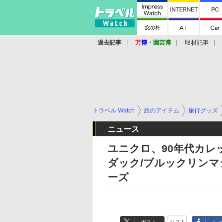
過去記事
万
博
・
園芸博
取材記事
トラベル Watch
旅のアイテム
旅行グッズ
ニュース
ユニクロ、90年代カレ
ダック/ブルックリンマ
ーズ