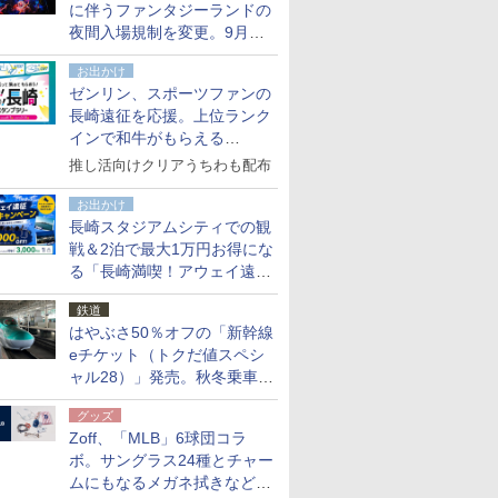
に伴うファンタジーランドの
夜間入場規制を変更。9月か
ら18時50分～20時ごろに
お出かけ
ゼンリン、スポーツファンの
長崎遠征を応援。上位ランク
インで和牛がもらえる
「GO！GO！長崎スタンプラ
推し活向けクリアうちわも配布
リー」
お出かけ
長崎スタジアムシティでの観
戦＆2泊で最大1万円お得にな
る「長崎満喫！アウェイ遠征
応援キャンペーン」
鉄道
はやぶさ50％オフの「新幹線
eチケット（トクだ値スペシ
ャル28）」発売。秋冬乗車
分、えきねっと限定
グッズ
Zoff、「MLB」6球団コラ
ボ。サングラス24種とチャー
ムにもなるメガネ拭きなど雑