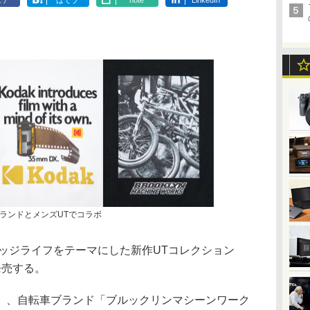
ェア
はてブ
note
LinkedIn
ランドとメンズUTでコラボ
レッジライフをテーマにした新作UTコレクション
発売する。
、自転車ブランド「ブルックリンマシーンワーク