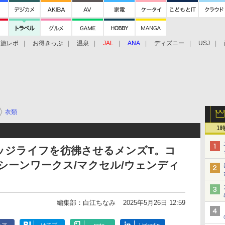
旅レポ
お得きっぷ
温泉
JAL
ANA
ディズニー
USJ
衣類
1
ッジライフを彷彿させるメンズT。コ
シーンワークス/マクセル/ウェンディ
編集部：白江ちなみ
2025年5月26日 12:59