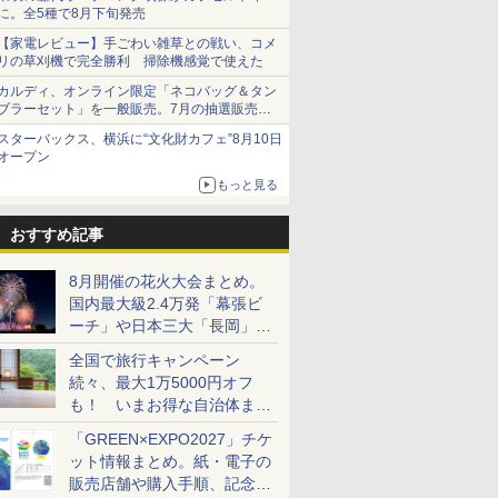
に。全5種で8月下旬発売
【家電レビュー】手ごわい雑草との戦い、コメ
リの草刈機で完全勝利 掃除機感覚で使えた
カルディ、オンライン限定「ネコバッグ＆タン
ブラーセット」を一般販売。7月の抽選販売の
当選無効分
スターバックス、横浜に“文化財カフェ”8月10日
オープン
もっと見る
おすすめ記事
8月開催の花火大会まとめ。
国内最大級2.4万発「幕張ビ
ーチ」や日本三大「長岡」な
ど大型イベント目白押し！
全国で旅行キャンペーン
続々、最大1万5000円オフ
も！ いまお得な自治体まと
め
「GREEN×EXPO2027」チケ
ット情報まとめ。紙・電子の
販売店舗や購入手順、記念チ