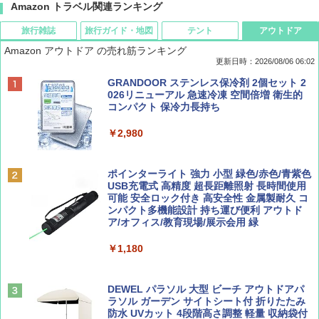
Amazon トラベル関連ランキング
旅行雑誌
旅行ガイド・地図
テント
アウトドア
Amazon アウトドア の売れ筋ランキング
更新日時：2026/08/06 06:02
ディズニーファン ２０２６年 ９月号 [雑
D40 地球の歩き方 チェンマイ タイ北部の魅
[キャンパーズコレクション 山善] ポップアッ
GRANDOOR ステンレス保冷剤 2個セット 2
誌] (ＤＩＳＮＥＹ ＦＡＮ)
力的な町 2026～2027 地球の歩き方D アジア
プテント 傘みたいに広げて畳める パッとサ
026リニューアル 急速冷凍 空間倍増 衛生的
ッとサンシェード キューブ フルクローズ メ
コンパクト 保冷力長持ち
ッシュ 簡単設置 ワンタッチテント キャンプ
￥713
￥2,079
&ハイキング カーキ PATC-150(KH)
￥2,980
￥6,832
Coyote No.89 特集 星野道夫 夢見る旅
A09 地球の歩き方 イタリア 2026～2027 地
ポインターライト 強力 小型 緑色/赤色/青紫色
球の歩き方A ヨーロッパ
USB充電式 高精度 超長距離照射 長時間使用
PYKES PEAK (パイクスピーク) 着替えテン
可能 安全ロック付き 高安全性 金属製耐久 コ
￥1,540
ト プライバシー テント 【中が透けない】 1
ンパクト多機能設計 持ち運び便利 アウトド
￥2,479
人用 折りたたみ 防災グッズ 災害用トイレ ビ
ア/オフィス/教育現場/展示会用 緑
ーチ ピクニック ポップアップテント 携帯 簡
易 トイレテント (オリーブ)
￥1,180
山と溪谷 2026年8月号「南アルプス大全」
A26 地球の歩き方 チェコ ポーランド スロヴ
￥-
ァキア 2026～2027 地球の歩き方A ヨーロッ
パ
￥1,540
DEWEL パラソル 大型 ビーチ アウトドアパ
ラソル ガーデン サイトシート付 折りたたみ
￥2,277
ENDLESS BASE 《めざましテレビで紹介》
防水 UVカット 4段階高さ調整 軽量 収納袋付