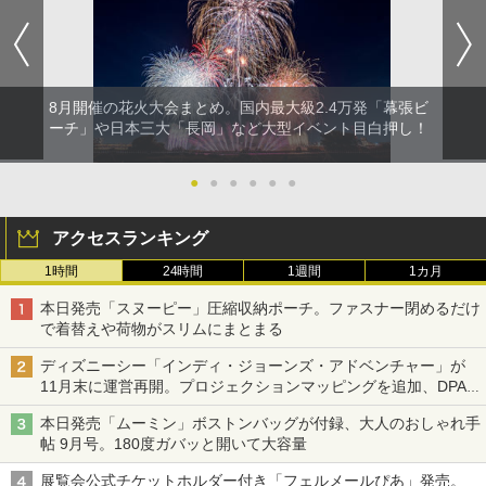
8月開催の花火大会まとめ。国内最大級2.4万発「幕張ビ
ーチ」や日本三大「長岡」など大型イベント目白押し！
●
●
●
●
●
●
アクセスランキング
1時間
24時間
1週間
1カ月
本日発売「スヌーピー」圧縮収納ポーチ。ファスナー閉めるだけ
で着替えや荷物がスリムにまとまる
ディズニーシー「インディ・ジョーンズ・アドベンチャー」が
11月末に運営再開。プロジェクションマッピングを追加、DPA
は1500円
本日発売「ムーミン」ボストンバッグが付録、大人のおしゃれ手
帖 9月号。180度ガバッと開いて大容量
展覧会公式チケットホルダー付き「フェルメールぴあ」発売。