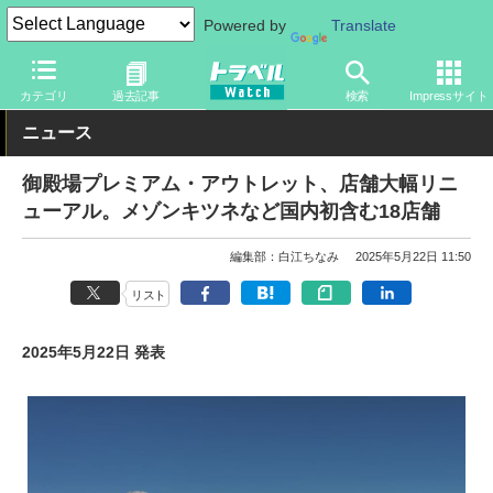
Powered by
Translate
トラベル Watch
旅の情報
目的
アウトレット
カテゴリ
過去記事
検索
Impressサイト
ニュース
御殿場プレミアム・アウトレット、店舗大幅リニ
ューアル。メゾンキツネなど国内初含む18店舗
編集部：白江ちなみ
2025年5月22日 11:50
リスト
2025年5月22日 発表