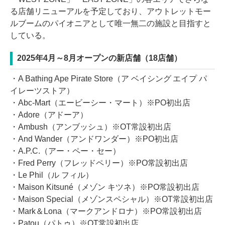
る店舗リニューアルを予定しており、アウトレットモー
ルブームのパイオニアとして唯一無二の施設と目指すと
している。
2025年4月～8月オープンの新店舗（18店舗）
・A Bathing Ape Pirate Store（ア ベイシング エイプ パ
イレーツストア）
・Abc-Mart（エービーシー・マート）※PO初出店
・Adore（アドーア）
・Ambush（アンブッシュ）※OT常設初出店
・And Wander（アンドワンダー）※PO初出店
・A.P.C.（アー・ペー・セー）
・Fred Perry（フレッドペリー）※PO常設初出店
・Le Phil（ル フィル）
・Maison Kitsuné（メゾン キツネ）※PO常設初出店
・Maison Special（メゾンスペシャル）※OT常設初出店
・Mark＆Lona（マークアンドロナ）※PO常設初出店
・Patou（パトゥ）※OT常設初出店