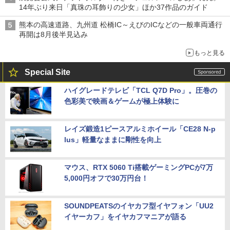
14年ぶり来日「真珠の耳飾りの少女」ほか37作品のガイド
熊本の高速道路、九州道 松橋IC～えびのICなどの一般車両通行
再開は8月後半見込み
もっと見る
Special Site
ハイグレードテレビ「TCL Q7D Pro」。圧巻の
色彩美で映画＆ゲームが極上体験に
レイズ鍛造1ピースアルミホイール「CE28 N-p
lus」軽量なままに剛性を向上
マウス、RTX 5060 Ti搭載ゲーミングPCが7万
5,000円オフで30万円台！
SOUNDPEATSのイヤカフ型イヤフォン「UU2
イヤーカフ」をイヤカフマニアが語る