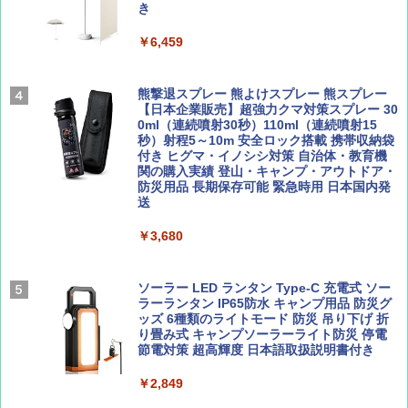
テント ワンタッチ RENEW 幅200 2-3人用 43
き
500002(89232)
AIRLINE（エアライン）2026年9月号【特
￥6,459
地球の歩き方 スター・ウォーズ
集】ボーイング110周年を祝して！
￥5,499
￥2,695
￥1,760
熊撃退スプレー 熊よけスプレー 熊スプレー
[キャンパーズコレクション 山善] 傘みたいに
【日本企業販売】超強力クマ対策スプレー 30
広げるだけ パッとサッとテント ブラックコ
0ml（連続噴射30秒）110ml（連続噴射15
ーティング フルクローズ メッシュ 3-4人用
秒）射程5～10m 安全ロック搭載 携帯収納袋
簡単設置 ポップアップテント エクルベージ
付き ヒグマ・イノシシ対策 自治体・教育機
BE-PAL(ビ-パル) 2026年 9 月号【特別付録:
新しい日本地理 地図・統計・移動から読み
ュ(BC仕様) PATC-150B(EB)
関の購入実績 登山・キャンプ・アウトドア・
SOTO ミニマル"旅"財布 ランダム2種】
解く (講談社現代新書)
防災用品 長期保存可能 緊急時用 日本国内発
送
￥8,991
￥1,500
￥1,540
￥3,680
Coleman(コールマン) ツーリングドーム/LD
X 2人用 3人用 キャンプ アウトドア フェス
収納 コンパクト 簡単設営 カンガルーテント
ソーラー LED ランタン Type-C 充電式 ソー
ソロキャンプ ソロテント
ラーランタン IP65防水 キャンプ用品 防災グ
ッズ 6種類のライトモード 防災 吊り下げ 折
り畳み式 キャンプソーラーライト防災 停電
￥20,718
節電対策 超高輝度 日本語取扱説明書付き
￥2,849