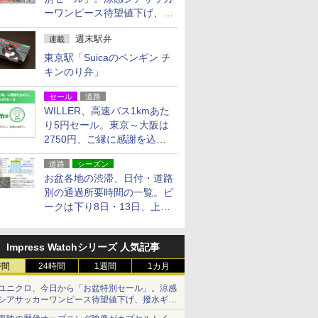
ーワンピース待望値下げ、撥
水ギアショーツは1990円に
週末駅弁
連載
東京駅「Suicaのペンギン チ
キンのり弁」
セール
道路
WILLER、高速バス1kmあた
り5円セール。東京～大阪は
2750円、ご縁に感謝を込め
た20周年記念キャンペーン
道路
シーズン
お盆各地の渋滞、日付・道路
別の通過所要時間の一覧。ピ
ークは下り8日・13日、上り
14日・15日
Impress Watchシリーズ 人気記事
時間
24時間
1週間
1カ月
ユニクロ、今日から「お盆特別セール」。涼感
シアサッカーワンピース待望値下げ、撥水ギア
ショーツは1990円に