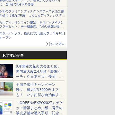
東映の歴代オープニング映像がカプセルトイ
に。全5種で8月下旬発売
令和のファミコンディスクシステム？安価に書
き換え可能なGB用「しましまディスクシステ
ム」
カルディ、オンライン限定「ネコバッグ＆タン
ブラーセット」を一般販売。7月の抽選販売の
当選無効分
スターバックス、横浜に“文化財カフェ”8月10日
オープン
もっと見る
おすすめ記事
8月開催の花火大会まとめ。
国内最大級2.4万発「幕張ビ
ーチ」や日本三大「長岡」な
ど大型イベント目白押し！
全国で旅行キャンペーン
続々、最大1万5000円オフ
も！ いまお得な自治体まと
め
「GREEN×EXPO2027」チケ
ット情報まとめ。紙・電子の
販売店舗や購入手順、記念チ