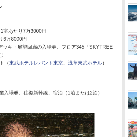
ン
室あたり7万3000円
6万8000円
ッキ・展望回廊の入場券、フロア345「SKYTREE
む
イト（
東武ホテルレバント東京
、
浅草東武ホテル
）
業入場券、往復新幹線、宿泊（1泊または2泊）