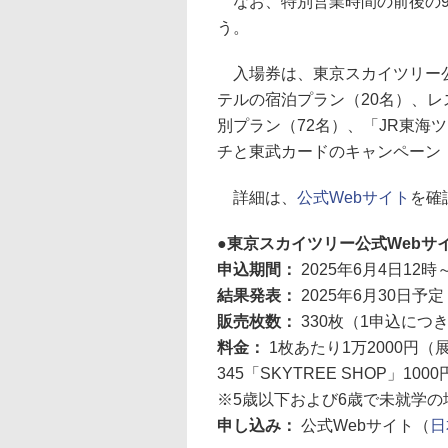
なお、特別営業時間の前後の9時
う。
入場券は、東京スカイツリー公
テルの宿泊プラン（20名）、レストラン
別プラン（72名）、「JR東海
チと東武カードのキャンペーン
詳細は、
公式Webサイト
を確
東京スカイツリー公式Webサ
申込期間：
2025年6月4日12時
結果発表：
2025年6月30日
販売枚数：
330枚（1申込につ
料金：
1枚あたり1万2000円
345「SKYTREE SHOP」1
※5歳以下および6歳で未就学の
申し込み：
公式Webサイト（
日