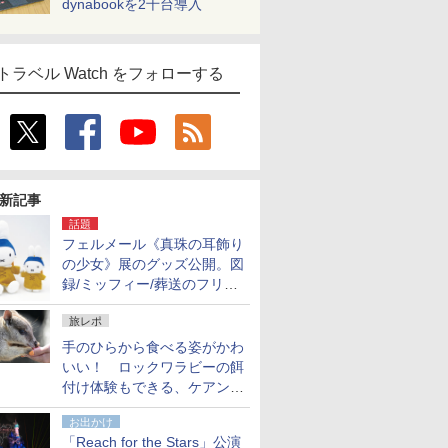
dynabookを2千台導入
トラベル Watch をフォローする
新記事
話題
フェルメール《真珠の耳飾り
の少女》展のグッズ公開。図
録/ミッフィー/葬送のフリー
レンほか、注目ブランドコラ
旅レポ
ボが実現
手のひらから食べる姿がかわ
いい！ ロックワラビーの餌
付け体験もできる、ケアンズ
でアサートン高原の日本語ガ
お出かけ
イド付きツアーに参加してみ
「Reach for the Stars」公演
た