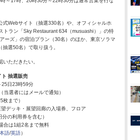
～17時、20時30分～22時30分は通常営業を行な
式Webサイト（抽選330名）や、オフィシャルホ
「Sky Restaurant 634（musuashi）」の特
ツアーズ」の宿泊プラン（30名）のほか、東京ソラマ
（抽選50名）で取り扱う。
認いただきたい。
イト 抽選販売
～25日23時59分
予定（当選者にはメールで通知）
き5枚まで）
（展望デッキ・展望回廊の入場券、フロア
000円分の利用券を含む）
場合は1組2名まで無料
本語
/
英語
）