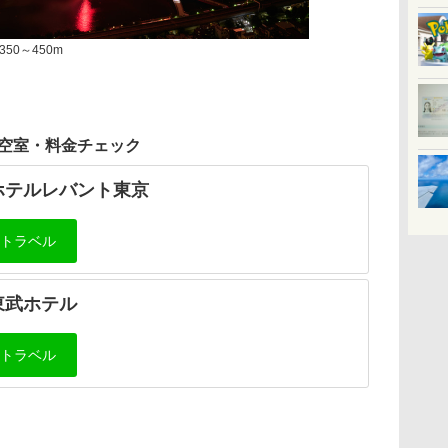
0～450m
空室・料金チェック
ホテルレバント東京
東武ホテル