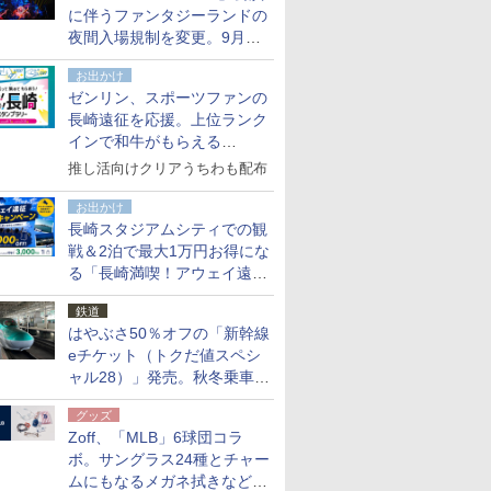
に伴うファンタジーランドの
夜間入場規制を変更。9月か
ら18時50分～20時ごろに
お出かけ
ゼンリン、スポーツファンの
長崎遠征を応援。上位ランク
インで和牛がもらえる
「GO！GO！長崎スタンプラ
推し活向けクリアうちわも配布
リー」
お出かけ
長崎スタジアムシティでの観
戦＆2泊で最大1万円お得にな
る「長崎満喫！アウェイ遠征
応援キャンペーン」
鉄道
はやぶさ50％オフの「新幹線
eチケット（トクだ値スペシ
ャル28）」発売。秋冬乗車
分、えきねっと限定
グッズ
Zoff、「MLB」6球団コラ
ボ。サングラス24種とチャー
ムにもなるメガネ拭きなど雑