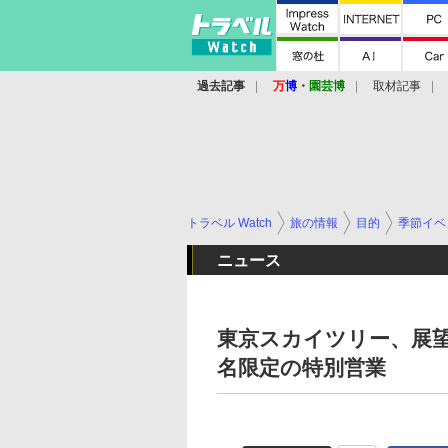
過去記事
万
博
・
園芸博
取材記事
トラベル Watch
旅の情報
目的
季節イベ
ニュース
東京スカイツリー、展望
名限定の特別営業