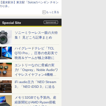
【週末駅弁】東京駅「Suicaのペンギン チキン
のり弁」
もっと見る
Special Site
ソニーミラーレス一眼の大特
集！ 見どころ記事まとめ
ハイグレードテレビ「TCL
Q7D Pro」。圧巻の色彩美で
映画＆ゲームが極上体験に
エントリーなのに脅威の実
力!「Osprey」Noble Audioワ
イヤレスイヤフォン4機種を
一気に聴く
iFi audio主力「NEO Stream
3」「NEO iDSD 3」に迫る
メモリ32GBでも予算内。産
経新聞社がAMD Ryzen搭載