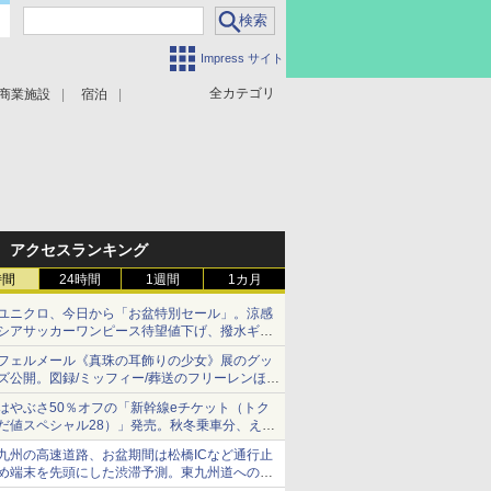
Impress サイト
全カテゴリ
商業施設
宿泊
アクセスランキング
時間
24時間
1週間
1カ月
ユニクロ、今日から「お盆特別セール」。涼感
シアサッカーワンピース待望値下げ、撥水ギア
ショーツは1990円に
フェルメール《真珠の耳飾りの少女》展のグッ
ズ公開。図録/ミッフィー/葬送のフリーレンほ
か、注目ブランドコラボが実現
はやぶさ50％オフの「新幹線eチケット（トク
だ値スペシャル28）」発売。秋冬乗車分、えき
ねっと限定
九州の高速道路、お盆期間は松橋ICなど通行止
め端末を先頭にした渋滞予測。東九州道への迂
回は料金調整を実施