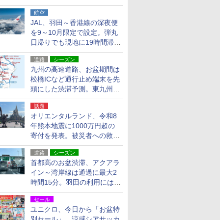
貨24種
航空
JAL、羽田～香港線の深夜便
を9～10月限定で設定。弾丸
日帰りでも現地に19時間滞在
できる
道路
シーズン
九州の高速道路、お盆期間は
松橋ICなど通行止め端末を先
頭にした渋滞予測。東九州道
への迂回は料金調整を実施
話題
オリエンタルランド、令和8
年熊本地震に1000万円超の
寄付を発表。被災者への救援
活動・復旧支援
道路
シーズン
首都高のお盆渋滞、アクアラ
イン～湾岸線は通過に最大2
時間15分。羽田の利用には
「空港西出口」の利用検討を
セール
ユニクロ、今日から「お盆特
別セール」。涼感シアサッカ