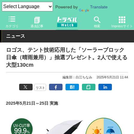
Powered by
Translate
トラベル Watch
旅のアイテム
旅行グッズ
雨具
カテゴリ
過去記事
検索
Impressサイト
ニュース
ロゴス、テント技術応用した「ソーラーブロック
日傘（晴雨兼用）」抽選プレゼント。2人で使える
大型130cm
編集部：白江ちなみ
2025年5月21日 11:44
リスト
2025年5月21日～25日 実施