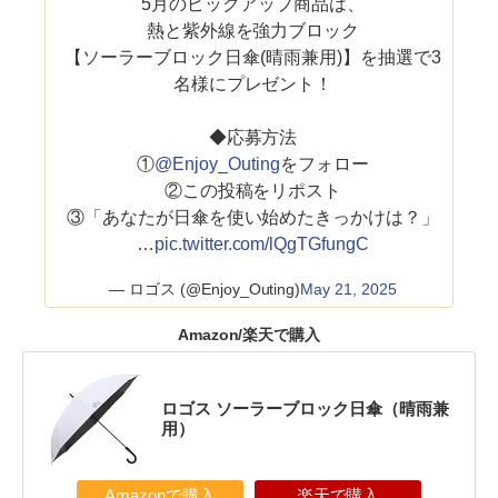
5月のピックアップ商品は、
熱と紫外線を強力ブロック️
【ソーラーブロック日傘(晴雨兼用)】を抽選で3
名様にプレゼント！
◆応募方法
①
@Enjoy_Outing
をフォロー
②この投稿をリポスト
③「あなたが日傘を使い始めたきっかけは？」
…
pic.twitter.com/lQgTGfungC
— ロゴス (@Enjoy_Outing)
May 21, 2025
Amazon/楽天で購入
ロゴス ソーラーブロック日傘（晴雨兼
用）
Amazonで購入
楽天で購入