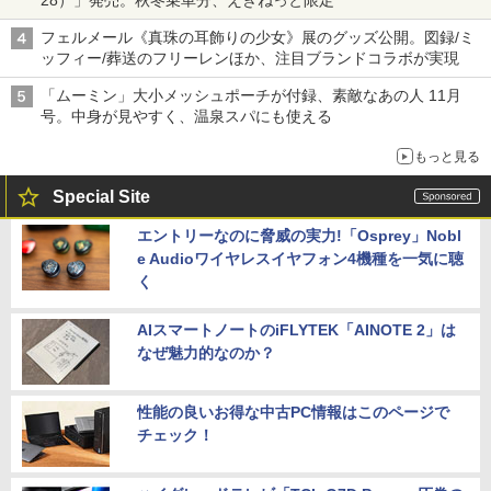
28）」発売。秋冬乗車分、えきねっと限定
フェルメール《真珠の耳飾りの少女》展のグッズ公開。図録/ミ
ッフィー/葬送のフリーレンほか、注目ブランドコラボが実現
「ムーミン」大小メッシュポーチが付録、素敵なあの人 11月
号。中身が見やすく、温泉スパにも使える
もっと見る
Special Site
エントリーなのに脅威の実力!「Osprey」Nobl
e Audioワイヤレスイヤフォン4機種を一気に聴
く
AIスマートノートのiFLYTEK「AINOTE 2」は
なぜ魅力的なのか？
性能の良いお得な中古PC情報はこのページで
チェック！