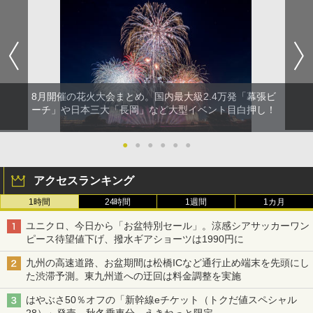
8月開催の花火大会まとめ。国内最大級2.4万発「幕張ビ
ーチ」や日本三大「長岡」など大型イベント目白押し！
●
●
●
●
●
●
アクセスランキング
1時間
24時間
1週間
1カ月
ユニクロ、今日から「お盆特別セール」。涼感シアサッカーワン
ピース待望値下げ、撥水ギアショーツは1990円に
九州の高速道路、お盆期間は松橋ICなど通行止め端末を先頭にし
た渋滞予測。東九州道への迂回は料金調整を実施
はやぶさ50％オフの「新幹線eチケット（トクだ値スペシャル