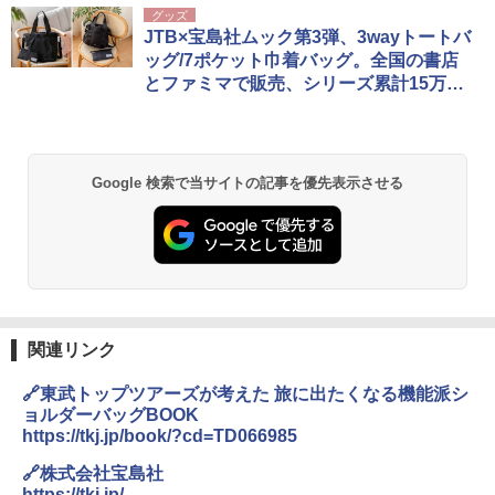
グッズ
JTB×宝島社ムック第3弾、3wayトートバ
ッグ/7ポケット巾着バッグ。全国の書店
とファミマで販売、シリーズ累計15万部
突破
Google 検索で当サイトの記事を優先表示させる
関連リンク
🔗東武トップツアーズが考えた 旅に出たくなる機能派シ
ョルダーバッグBOOK
https://tkj.jp/book/?cd=TD066985
🔗株式会社宝島社
https://tkj.jp/