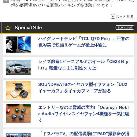
坪の庭園湯めぐり＆豪華バイキングを体験してきた！
もっと見る
Special Site
ハイグレードテレビ「TCL Q7D Pro」。圧巻の
色彩美で映画＆ゲームが極上体験に
レイズ鍛造1ピースアルミホイール「CE28 N-p
lus」軽量なままに剛性を向上
SOUNDPEATSのイヤカフ型イヤフォン「UU2
イヤーカフ」をイヤカフマニアが語る
エントリーなのに脅威の実力!「Osprey」Nobl
e Audioワイヤレスイヤフォン4機種を一気に聴
く
「ドスパラTV」の配信現場に“PAD”撮影班が潜