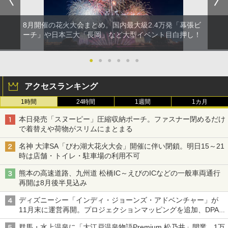
8月開催の花火大会まとめ。国内最大級2.4万発「幕張ビ
ーチ」や日本三大「長岡」など大型イベント目白押し！
●
●
●
●
●
●
アクセスランキング
1時間
24時間
1週間
1カ月
本日発売「スヌーピー」圧縮収納ポーチ。ファスナー閉めるだけ
で着替えや荷物がスリムにまとまる
名神 大津SA「びわ湖大花火大会」開催に伴い閉鎖。明日15～21
時は店舗・トイレ・駐車場の利用不可
熊本の高速道路、九州道 松橋IC～えびのICなどの一般車両通行
再開は8月後半見込み
ディズニーシー「インディ・ジョーンズ・アドベンチャー」が
11月末に運営再開。プロジェクションマッピングを追加、DPA
は1500円
群馬・水上温泉に「大江戸温泉物語Premium 松乃井」開業。1万