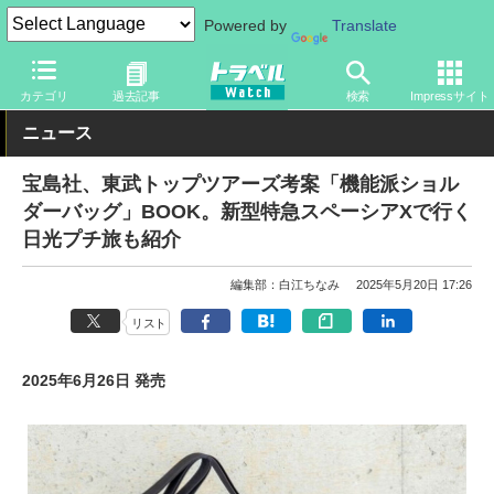
Powered by
Translate
トラベル Watch
旅のアイテム
旅行グッズ
バッグ
カテゴリ
過去記事
検索
Impressサイト
ニュース
宝島社、東武トップツアーズ考案「機能派ショル
ダーバッグ」BOOK。新型特急スペーシアXで行く
日光プチ旅も紹介
編集部：白江ちなみ
2025年5月20日 17:26
リスト
2025年6月26日 発売