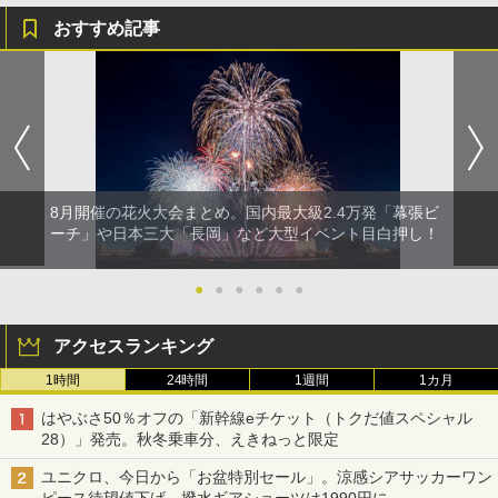
おすすめ記事
8月開催の花火大会まとめ。国内最大級2.4万発「幕張ビ
ーチ」や日本三大「長岡」など大型イベント目白押し！
●
●
●
●
●
●
アクセスランキング
1時間
24時間
1週間
1カ月
はやぶさ50％オフの「新幹線eチケット（トクだ値スペシャル
28）」発売。秋冬乗車分、えきねっと限定
ユニクロ、今日から「お盆特別セール」。涼感シアサッカーワン
ピース待望値下げ、撥水ギアショーツは1990円に