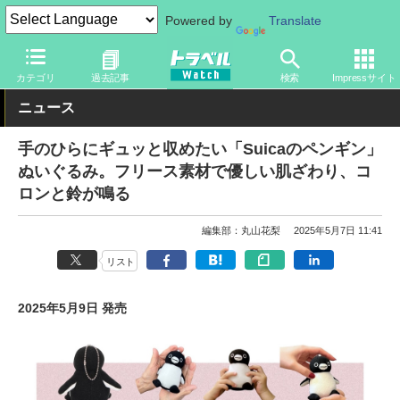
Powered by
Translate
トラベル Watch
旅のアイテム
旅行グッズ
生活雑貨
カテゴリ
過去記事
検索
Impressサイト
ニュース
手のひらにギュッと収めたい「Suicaのペンギン」
ぬいぐるみ。フリース素材で優しい肌ざわり、コ
ロンと鈴が鳴る
編集部：丸山花梨
2025年5月7日 11:41
リスト
2025年5月9日 発売