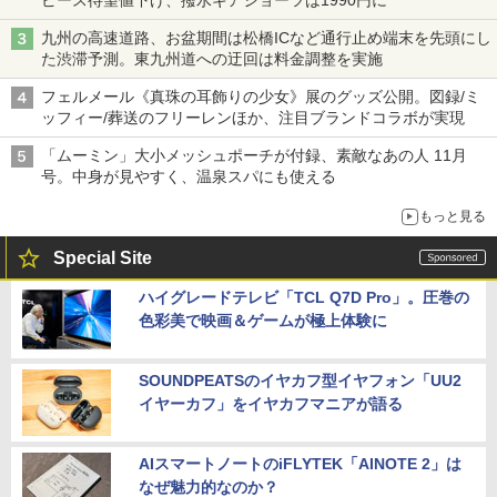
九州の高速道路、お盆期間は松橋ICなど通行止め端末を先頭にし
た渋滞予測。東九州道への迂回は料金調整を実施
フェルメール《真珠の耳飾りの少女》展のグッズ公開。図録/ミ
ッフィー/葬送のフリーレンほか、注目ブランドコラボが実現
「ムーミン」大小メッシュポーチが付録、素敵なあの人 11月
号。中身が見やすく、温泉スパにも使える
もっと見る
Special Site
ハイグレードテレビ「TCL Q7D Pro」。圧巻の
色彩美で映画＆ゲームが極上体験に
SOUNDPEATSのイヤカフ型イヤフォン「UU2
イヤーカフ」をイヤカフマニアが語る
AIスマートノートのiFLYTEK「AINOTE 2」は
なぜ魅力的なのか？