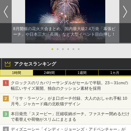
8月開催の花火大会まとめ。国内最大級2.4万発「幕張ビ
ーチ」や日本三大「長岡」など大型イベント目白押し！
●
●
●
●
●
●
アクセスランキング
1時間
24時間
1週間
1カ月
クロックスのリカバリーサンダルがセールで半額。23～31cmの
幅広いサイズ展開、独自のクッション素材を採用
「リサ・ラーソン」がま口ポーチ付録、大人のおしゃれ手帖 10
月号。ジャカード織の北欧猫デザイン
本日発売「スヌーピー」圧縮収納ポーチ。ファスナー閉めるだけ
で着替えや荷物がスリムにまとまる
ディズニーシー「インディ・ジョーンズ・アドベンチャー」が