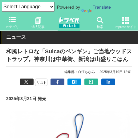
Powered by
Translate
トラベル Watch
旅のアイテム
旅行グッズ
キャラクター
カテゴリ
過去記事
検索
Impressサイト
ニュース
和風レトロな「Suicaのペンギン」ご当地ウッドス
トラップ。神奈川は中華街、新潟は山盛りこはん
編集部：白江ちなみ
2025年3月19日 12:01
リスト
2025年3月21日 発売