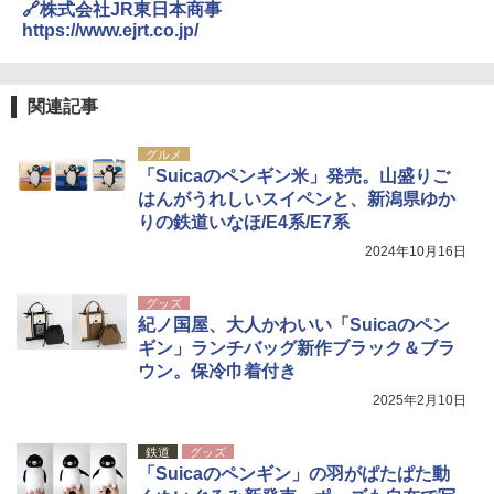
🔗株式会社JR東日本商事
https://www.ejrt.co.jp/
関連記事
グルメ
「Suicaのペンギン米」発売。山盛りご
はんがうれしいスイペンと、新潟県ゆか
りの鉄道いなほ/E4系/E7系
2024年10月16日
グッズ
紀ノ国屋、大人かわいい「Suicaのペン
ギン」ランチバッグ新作ブラック＆ブラ
ウン。保冷巾着付き
2025年2月10日
鉄道
グッズ
「Suicaのペンギン」の羽がぱたぱた動