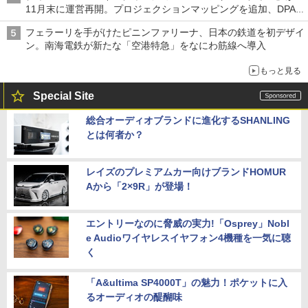
11月末に運営再開。プロジェクションマッピングを追加、DPA
は1500円
フェラーリを手がけたピニンファリーナ、日本の鉄道を初デザイ
ン。南海電鉄が新たな「空港特急」をなにわ筋線へ導入
もっと見る
Special Site
総合オーディオブランドに進化するSHANLING
とは何者か？
レイズのプレミアムカー向けブランドHOMUR
Aから「2×9R」が登場！
エントリーなのに脅威の実力!「Osprey」Nobl
e Audioワイヤレスイヤフォン4機種を一気に聴
く
「A&ultima SP4000T」の魅力！ポケットに入
るオーディオの醍醐味