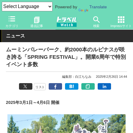
Powered by
Translate
トラベル Watch
旅の情報
観光地
テーマパーク
カテゴリ
過去記事
検索
Impressサイト
ニュース
ムーミンバレーパーク、約2000本のルピナスが咲
き誇る「SPRING FESTIVAL」。開業6周年で特別
イベント多数
編集部：白江ちなみ
2025年2月26日 14:44
リスト
2025年3月1日～4月6日 開催