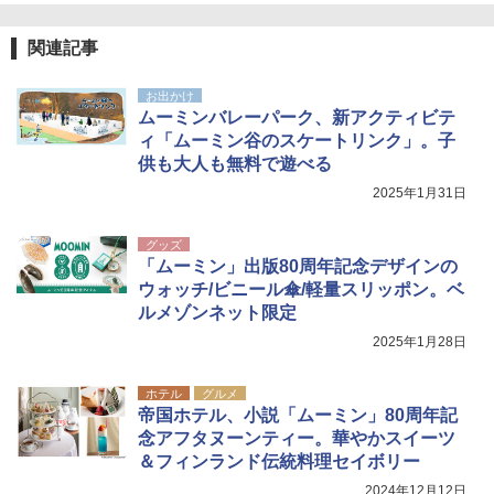
関連記事
お出かけ
ムーミンバレーパーク、新アクティビテ
ィ「ムーミン谷のスケートリンク」。子
供も大人も無料で遊べる
2025年1月31日
グッズ
「ムーミン」出版80周年記念デザインの
ウォッチ/ビニール傘/軽量スリッポン。ベ
ルメゾンネット限定
2025年1月28日
ホテル
グルメ
帝国ホテル、小説「ムーミン」80周年記
念アフタヌーンティー。華やかスイーツ
＆フィンランド伝統料理セイボリー
2024年12月12日