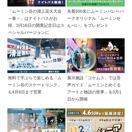
「ムーミン谷の湖上花火大会
先着500名にムーミンバレーパ
～春～」はナイトパスがお
ークオリジナル「ムーミンせ
得。3月16日の開業記念日はス
んべい」をプレゼント
ペシャルバージョンに
無料で手ぶらで楽しめる「ム
展示施設「コケムス」では音
ーミン谷のスケートリンク」
声ガイド「ムーミンとめぐる
も4月6日まで営業
アートと物語の世界」を3月1
日から開催