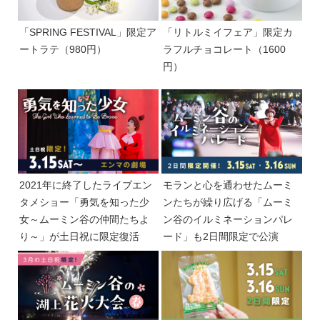
「SPRING FESTIVAL」限定ア
「リトルミイフェア」限定カ
ートラテ（980円）
ラフルチョコレート（1600
円）
2021年に終了したライブエン
モランと心を通わせたムーミ
タメショー「勇気を知った少
ンたちが繰り広げる「ムーミ
女～ムーミン谷の仲間たちよ
ン谷のイルミネーションパレ
り～」が土日祝に限定復活
ード」も2日間限定で公演