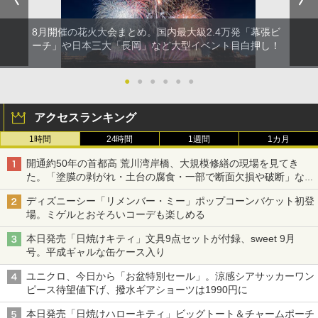
8月開催の花火大会まとめ。国内最大級2.4万発「幕張ビ
ーチ」や日本三大「長岡」など大型イベント目白押し！
●
●
●
●
●
●
アクセスランキング
1時間
24時間
1週間
1カ月
開通約50年の首都高 荒川湾岸橋、大規模修繕の現場を見てき
た。「塗膜の剥がれ・土台の腐食・一部で断面欠損や破断」など
深刻な損傷、どう直す？
ディズニーシー「リメンバー・ミー」ポップコーンバケット初登
場。ミゲルとおそろいコーデも楽しめる
本日発売「日焼けキティ」文具9点セットが付録、sweet 9月
号。平成ギャルな缶ケース入り
ユニクロ、今日から「お盆特別セール」。涼感シアサッカーワン
ピース待望値下げ、撥水ギアショーツは1990円に
本日発売「日焼けハローキティ」ビッグトート＆チャームポーチ