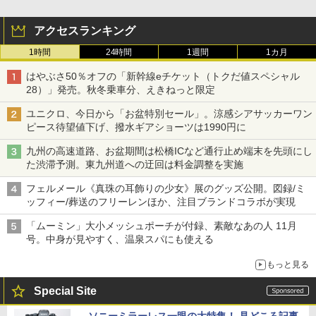
アクセスランキング
1時間
24時間
1週間
1カ月
はやぶさ50％オフの「新幹線eチケット（トクだ値スペシャル
28）」発売。秋冬乗車分、えきねっと限定
ユニクロ、今日から「お盆特別セール」。涼感シアサッカーワン
ピース待望値下げ、撥水ギアショーツは1990円に
九州の高速道路、お盆期間は松橋ICなど通行止め端末を先頭にし
た渋滞予測。東九州道への迂回は料金調整を実施
フェルメール《真珠の耳飾りの少女》展のグッズ公開。図録/ミ
ッフィー/葬送のフリーレンほか、注目ブランドコラボが実現
「ムーミン」大小メッシュポーチが付録、素敵なあの人 11月
号。中身が見やすく、温泉スパにも使える
もっと見る
Special Site