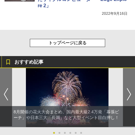
re 2」
2022年9月16日
トップページに戻る
おすすめ記事
8月開催の花火大会まとめ。国内最大級2.4万発「幕張ビ
ーチ」や日本三大「長岡」など大型イベント目白押し！
●
●
●
●
●
●