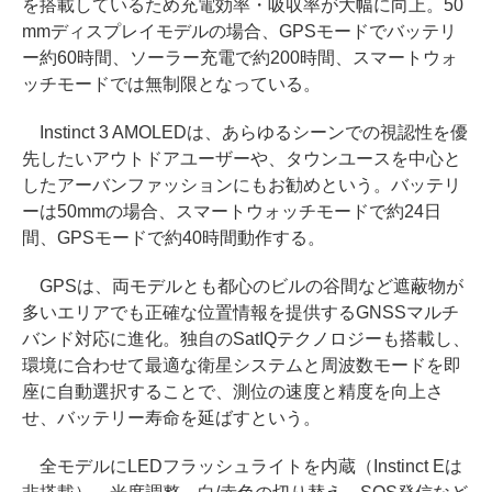
を搭載しているため充電効率・吸収率が大幅に向上。50
mmディスプレイモデルの場合、GPSモードでバッテリ
ー約60時間、ソーラー充電で約200時間、スマートウォ
ッチモードでは無制限となっている。
Instinct 3 AMOLEDは、あらゆるシーンでの視認性を優
先したいアウトドアユーザーや、タウンユースを中心と
したアーバンファッションにもお勧めという。バッテリ
ーは50mmの場合、スマートウォッチモードで約24日
間、GPSモードで約40時間動作する。
GPSは、両モデルとも都心のビルの谷間など遮蔽物が
多いエリアでも正確な位置情報を提供するGNSSマルチ
バンド対応に進化。独自のSatIQテクノロジーも搭載し、
環境に合わせて最適な衛星システムと周波数モードを即
座に自動選択することで、測位の速度と精度を向上さ
せ、バッテリー寿命を延ばすという。
全モデルにLEDフラッシュライトを内蔵（Instinct Eは