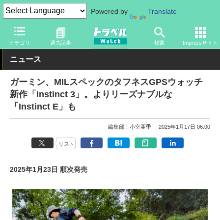
Powered by
Translate
トラベル Watch
旅のアイテム
旅行グッズ
時計
カテゴリ
過去記事
検索
Impressサイト
ニュース
ガーミン、MILスペックのタフネスGPSウォッチ
新作「Instinct 3」。よりリーズナブルな
「Instinct E」も
編集部：小室亜季
2025年1月17日 06:00
リスト
2025年1月23日 順次発売