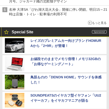
月号。ジャカード織の北欧猫デザイン
名神 大津SA「びわ湖大花火大会」開催に伴い閉鎖。明日15～21
時は店舗・トイレ・駐車場の利用不可
もっと見る
Special Site
レイズのプレミアムカー向けブランドHOMUR
Aから「2×9R」が登場！
お値段そのままでメモリ倍増！メモリ32GBの
「お得なゲーミングノート」
鳥肌ものの「DENON HOME」サウンドを体感
した！
SOUNDPEATSのイヤカフ型イヤフォン「UU2
イヤーカフ」をイヤカフマニアが語る