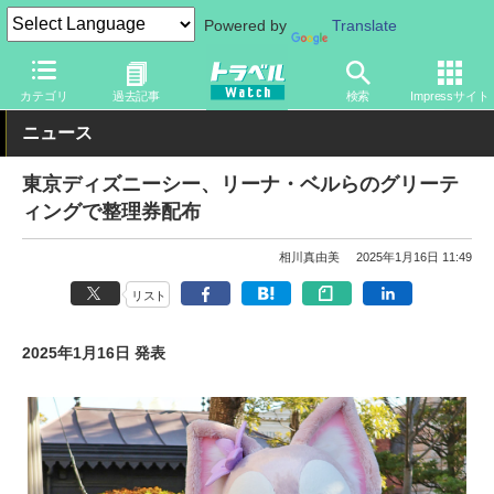
Powered by
Translate
トラベル Watch
旅の情報
観光地
ディズニーリゾート
カテゴリ
過去記事
検索
Impressサイト
ニュース
東京ディズニーシー、リーナ・ベルらのグリーテ
ィングで整理券配布
相川真由美
2025年1月16日 11:49
リスト
2025年1月16日 発表