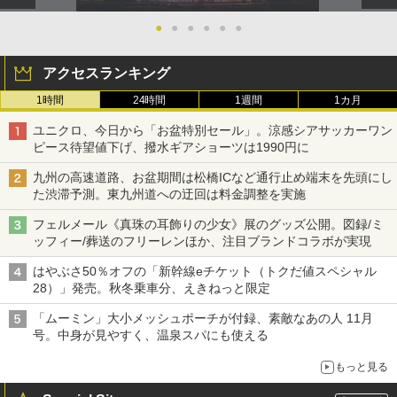
●
●
●
●
●
●
アクセスランキング
1時間
24時間
1週間
1カ月
ユニクロ、今日から「お盆特別セール」。涼感シアサッカーワン
ピース待望値下げ、撥水ギアショーツは1990円に
九州の高速道路、お盆期間は松橋ICなど通行止め端末を先頭にし
た渋滞予測。東九州道への迂回は料金調整を実施
フェルメール《真珠の耳飾りの少女》展のグッズ公開。図録/ミ
ッフィー/葬送のフリーレンほか、注目ブランドコラボが実現
はやぶさ50％オフの「新幹線eチケット（トクだ値スペシャル
28）」発売。秋冬乗車分、えきねっと限定
「ムーミン」大小メッシュポーチが付録、素敵なあの人 11月
号。中身が見やすく、温泉スパにも使える
もっと見る