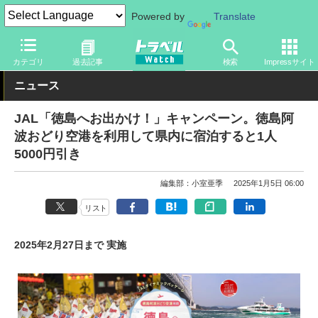
Powered by
Translate
トラベル Watch
企業・政府・官庁
国内エアライン
JAL
カテゴリ
過去記事
検索
Impressサイト
ニュース
JAL「徳島へお出かけ！」キャンペーン。徳島阿
波おどり空港を利用して県内に宿泊すると1人
5000円引き
編集部：小室亜季
2025年1月5日 06:00
リスト
2025年2月27日まで 実施