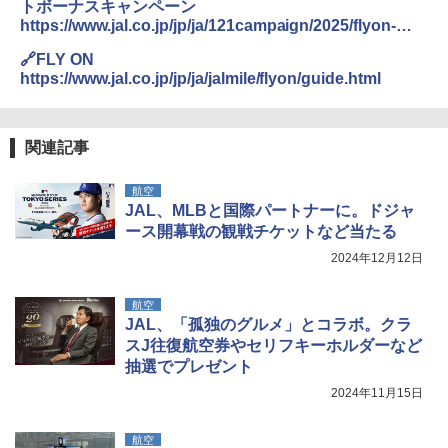
付き ヒグマ・イノシシ対策 自治体・教育機
トボーナスキャンペーン
関の購入実績 登山・キャンプ・アウトドア・
https://www.jal.co.jp/jp/ja/121campaign/2025/flyon-
防災用品 長期保存可能 緊急時用 日本国内発
jalcard/
送
🔗FLY ON
https://www.jal.co.jp/jp/ja/jalmile/flyon/guide.html
￥3,680
BUNDOK(バンドック)ソロ ドーム 1 EX BDK
関連記事
-08EX カーキ ソロキャンプ ポリエステル フ
レーム ドーム型 テント
航空
JAL、MLBと国際パートナーに。ドジャ
￥14,800
ース開幕戦の観戦チケットなど当たる
2024年12月12日
着替えテント トイレテント 透けない【換気
通気窓付き】収納袋付き UVカット 防水 防災
航空
コンパクト iimono117 (ブルー)
JAL、「孤独のグルメ」とコラボ。クラ
￥3,080
スJ往復航空券やセリフキーホルダーなど
抽選でプレゼント
2024年11月15日
航空