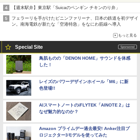
【週末駅弁】東京駅「Suicaのペンギン チキンのり弁」
フェラーリを手がけたピニンファリーナ、日本の鉄道を初デザイ
ン。南海電鉄が新たな「空港特急」をなにわ筋線へ導入
もっと見る
Special Site
鳥肌ものの「DENON HOME」サウンドを体感
した！
レイズのパワーデザインホイール「M6」に新
色登場!!
AIスマートノートのiFLYTEK「AINOTE 2」は
なぜ魅力的なのか？
Amazon プライムデー過去最安! Anker注目プ
ロジェクター3モデルを使ってみた