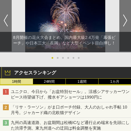
8月開催の花火大会まとめ。国内最大級2.4万発「幕張ビ
ーチ」や日本三大「長岡」など大型イベント目白押し！
●
●
●
●
●
●
アクセスランキング
1時間
24時間
1週間
1カ月
ユニクロ、今日から「お盆特別セール」。涼感シアサッカーワン
ピース待望値下げ、撥水ギアショーツは1990円に
「リサ・ラーソン」がま口ポーチ付録、大人のおしゃれ手帖 10
月号。ジャカード織の北欧猫デザイン
九州の高速道路、お盆期間は松橋ICなど通行止め端末を先頭にし
た渋滞予測。東九州道への迂回は料金調整を実施