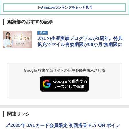
Amazonランキングをもっと見る
編集部のおすすめ記事
DEWEL パラソル 大型 ビーチ アウトドアパ
航空
ラソル ガーデン サイトシート付 折りたたみ
JALの生涯実績プログラムが1周年。特典
防水 UVカット 4段階高さ調整 軽量 収納袋付
拡充でマイル有効期限が60か月/無期限に
き
￥6,459
Google 検索で当サイトの記事を優先表示させる
GRANDOOR ステンレス保冷剤 2個セット 2
026リニューアル 急速冷凍 空間倍増 衛生的
コンパクト 保冷力長持ち
￥2,980
熊撃退スプレー 熊よけスプレー 熊スプレー
関連リンク
【日本企業販売】超強力クマ対策スプレー 30
0ml（連続噴射30秒）110ml（連続噴射15
秒）射程5～10m 安全ロック搭載 携帯収納袋
🔗2025年 JALカード会員限定 初回搭乗 FLY ON ポイン