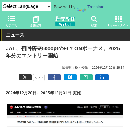
Powered by
Translate
トラベル Watch
企業・政府・官庁
国内エアライン
JAL
カテゴリ
過去記事
検索
Impressサイト
ニュース
JAL、初回搭乗5000ptのFLY ONボーナス。2025
年分のエントリー開始
編集部：松本俊哉
2024年12月20日 19:54
リスト
2024年12月20日～2025年12月31日 実施