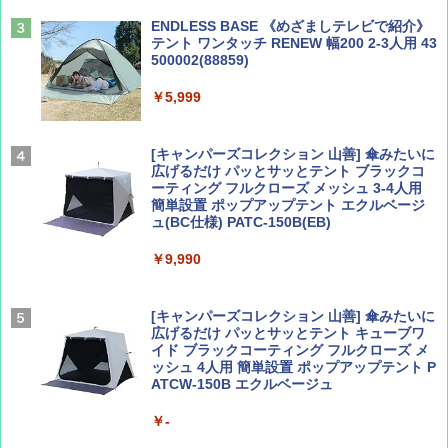
￥2,479
ENDLESS BASE 《めざましテレビで紹介》
テント ワンタッチ RENEW 幅200 2-3人用 43
500002(88859)
Coyote No.89 特集 星野道夫 夢見る旅
地球の歩き方 スター・ウォーズ
￥5,999
￥1,540
￥2,695
[キャンパーズコレクション 山善] 傘みたいに
広げるだけ パッとサッとテント ブラックコ
ーティング フルクローズ メッシュ 3-4人用
簡単設置 ポップアップテント エクルベージ
AIRLINE（エアライン）2026年9月号【特
A26 地球の歩き方 チェコ ポーランド スロヴ
ュ(BC仕様) PATC-150B(EB)
集】ボーイング110周年を祝して！
ァキア 2026～2027 地球の歩き方A ヨーロッ
パ
￥9,990
￥1,760
￥2,277
[キャンパーズコレクション 山善] 傘みたいに
広げるだけ パッとサッとテント キューブワ
イド ブラックコーティング フルクローズ メ
ッシュ 4人用 簡単設置 ポップアップテント P
ATCW-150B エクルベージュ
￥-