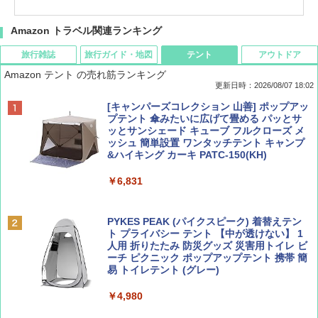
Amazon トラベル関連ランキング
旅行雑誌
旅行ガイド・地図
テント
アウトドア
Amazon テント の売れ筋ランキング
更新日時：2026/08/07 18:02
ディズニーファン ２０２６年 ９月号 [雑
僕が見た未来【完全版】
[キャンパーズコレクション 山善] ポップアッ
誌] (ＤＩＳＮＥＹ ＦＡＮ)
プテント 傘みたいに広げて畳める パッとサ
ッとサンシェード キューブ フルクローズ メ
￥0
ッシュ 簡単設置 ワンタッチテント キャンプ
￥713
&ハイキング カーキ PATC-150(KH)
￥6,831
BE-PAL(ビ-パル) 2026年 9 月号【特別付録:
D40 地球の歩き方 チェンマイ タイ北部の魅
SOTO ミニマル"旅"財布 ランダム2種】
力的な町 2026～2027 地球の歩き方D アジア
PYKES PEAK (パイクスピーク) 着替えテン
ト プライバシー テント 【中が透けない】 1
￥1,500
￥2,079
人用 折りたたみ 防災グッズ 災害用トイレ ビ
ーチ ピクニック ポップアップテント 携帯 簡
易 トイレテント (グレー)
山と溪谷 2026年8月号「南アルプス大全」
A09 地球の歩き方 イタリア 2026～2027 地
￥4,980
球の歩き方A ヨーロッパ
￥1,540