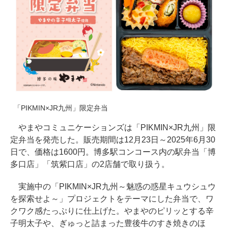
「PIKMIN×JR九州」限定弁当
やまやコミュニケーションズは「PIKMIN×JR九州」限
定弁当を発売した。販売期間は12月23日～2025年6月30
日で、価格は1600円。博多駅コンコース内の駅弁当「博
多口店」「筑紫口店」の2店舗で取り扱う。
実施中の「PIKMIN×JR九州～魅惑の惑星キュウシュウ
を探索せよ～」プロジェクトをテーマにした弁当で、ワ
クワク感たっぷりに仕上げた。やまやのピリッとする辛
子明太子や、ぎゅっと詰まった豊後牛のすき焼きのほ