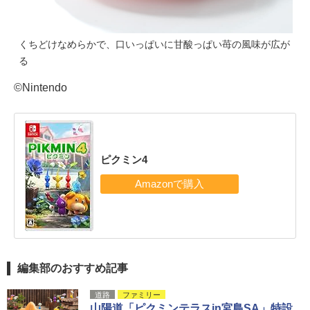
くちどけなめらかで、口いっぱいに甘酸っぱい苺の風味が広が
る
©Nintendo
ピクミン4
編集部のおすすめ記事
道路
ファミリー
山陽道「ピクミンテラスin宮島SA」特設