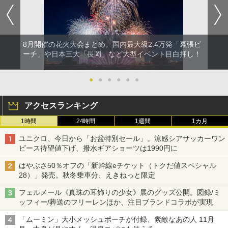
8月開催の花火大会まとめ。国内最大級2.4万発「幕張ビ
ーチ」や日本三大「長岡」など大型イベント目白押し！
●
●
●
●
●
●
アクセスランキング
1時間
24時間
1週間
1カ月
ユニクロ、今日から「お盆特別セール」。涼感シアサッカーワン
ピース待望値下げ、撥水ギアショーツは1990円に
はやぶさ50％オフの「新幹線eチケット（トクだ値スペシャル
28）」発売。秋冬乗車分、えきねっと限定
フェルメール《真珠の耳飾りの少女》展のグッズ公開。図録/ミ
ッフィー/葬送のフリーレンほか、注目ブランドコラボが実現
「ムーミン」大小メッシュポーチが付録、素敵なあの人 11月