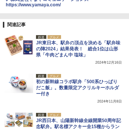
https://www.yamaya.com/
関連記事
鉄道
グルメ
JR東日本、駅弁の頂点を決める「駅弁味
の陣2024」結果発表！ 総合1位は山形
県「牛肉どまん中 塩味」
2024年12月16日
鉄道
グルメ
初の新幹線コラボ駅弁「500系ひっぱり
だこ飯」。数量限定アクリルキーホルダ
ー付き
2024年11月8日
鉄道
グルメ
JR西日本、山陽新幹線全線開業50周年記
念駅弁。駅名標アクキー全15種からラン