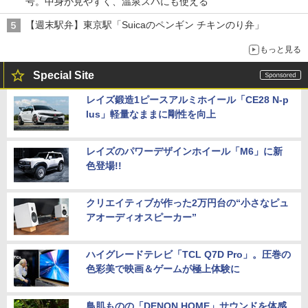
号。中身が見やすく、温泉スパにも使える
【週末駅弁】東京駅「Suicaのペンギン チキンのり弁」
もっと見る
Special Site
レイズ鍛造1ピースアルミホイール「CE28 N-p
lus」軽量なままに剛性を向上
レイズのパワーデザインホイール「M6」に新
色登場!!
クリエイティブが作った2万円台の“小さなピュ
アオーディオスピーカー”
ハイグレードテレビ「TCL Q7D Pro」。圧巻の
色彩美で映画＆ゲームが極上体験に
鳥肌ものの「DENON HOME」サウンドを体感