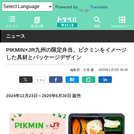
Powered by
Translate
トラベル Watch
地域
国内旅行
福岡
カテゴリ
過去記事
検索
Impressサイト
ニュース
PIKMIN×JR九州の限定弁当、ピクミンをイメージ
した具材とパッケージデザイン
編集部：引地 慶
2025年1月3日 06:00
リスト
2024年12月23日～2025年6月30日 販売