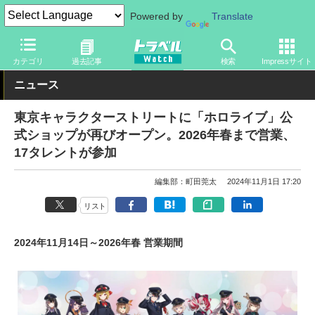
Powered by
Translate
トラベル Watch
旅のアイテム
旅行グッズ
キャラクター
カテゴリ
過去記事
検索
Impressサイト
ニュース
東京キャラクターストリートに「ホロライブ」公
式ショップが再びオープン。2026年春まで営業、
17タレントが参加
編集部：町田莞太
2024年11月1日 17:20
リスト
2024年11月14日～2026年春 営業期間