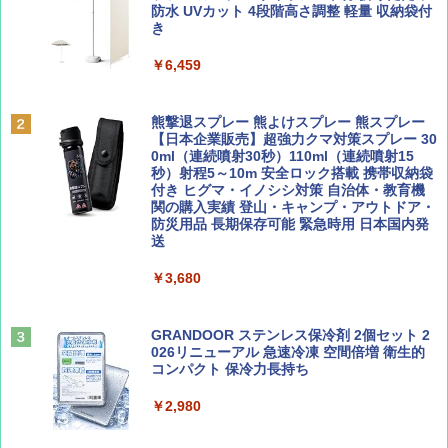
ッとサンシェード キューブ フルクローズ メ
防水 UVカット 4段階高さ調整 軽量 収納袋付
￥2,695
ッシュ 簡単設置 ワンタッチテント キャンプ
き
￥1,500
&ハイキング カーキ PATC-150(KH)
￥6,459
￥6,830
ディズニーファン ２０２６年 ９月号 [雑
A09 地球の歩き方 イタリア 2026～2027 地
誌] (ＤＩＳＮＥＹ ＦＡＮ)
球の歩き方A ヨーロッパ
熊撃退スプレー 熊よけスプレー 熊スプレー
PYKES PEAK (パイクスピーク) 着替えテン
【日本企業販売】超強力クマ対策スプレー 30
ト プライバシー テント 【中が透けない】 1
0ml（連続噴射30秒）110ml（連続噴射15
￥713
￥2,479
人用 折りたたみ 防災グッズ 災害用トイレ ビ
秒）射程5～10m 安全ロック搭載 携帯収納袋
ーチ ピクニック ポップアップテント 携帯 簡
付き ヒグマ・イノシシ対策 自治体・教育機
易 トイレテント (グレー)
関の購入実績 登山・キャンプ・アウトドア・
防災用品 長期保存可能 緊急時用 日本国内発
山と溪谷 2026年8月号「南アルプス大全」
D40 地球の歩き方 チェンマイ タイ北部の魅
送
￥4,980
力的な町 2026～2027 地球の歩き方D アジア
￥1,540
￥3,680
￥2,079
ENDLESS BASE 《めざましテレビで紹介》
テント ワンタッチ RENEW 幅200 2-3人用 43
500002(88859)
GRANDOOR ステンレス保冷剤 2個セット 2
026リニューアル 急速冷凍 空間倍増 衛生的
Coyote No.89 特集 星野道夫 夢見る旅
A26 地球の歩き方 チェコ ポーランド スロヴ
コンパクト 保冷力長持ち
ァキア 2026～2027 地球の歩き方A ヨーロッ
￥5,999
パ
￥1,540
￥2,980
￥2,277
[キャンパーズコレクション 山善] 傘みたいに
広げるだけ パッとサッとテント ブラックコ