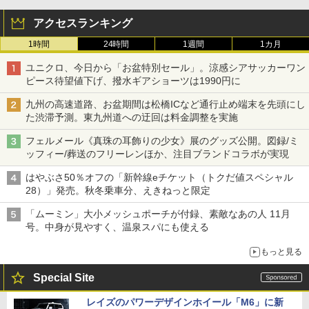
アクセスランキング
1時間
24時間
1週間
1カ月
ユニクロ、今日から「お盆特別セール」。涼感シアサッカーワン
ピース待望値下げ、撥水ギアショーツは1990円に
九州の高速道路、お盆期間は松橋ICなど通行止め端末を先頭にし
た渋滞予測。東九州道への迂回は料金調整を実施
フェルメール《真珠の耳飾りの少女》展のグッズ公開。図録/ミ
ッフィー/葬送のフリーレンほか、注目ブランドコラボが実現
はやぶさ50％オフの「新幹線eチケット（トクだ値スペシャル
28）」発売。秋冬乗車分、えきねっと限定
「ムーミン」大小メッシュポーチが付録、素敵なあの人 11月
号。中身が見やすく、温泉スパにも使える
もっと見る
Special Site
レイズのパワーデザインホイール「M6」に新