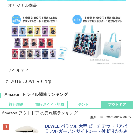
オリジナル商品
ノベルティ
© 2016 COVER Corp.
Amazon トラベル関連ランキング
旅行雑誌
旅行ガイド・地図
テント
アウトドア
Amazon アウトドア の売れ筋ランキング
更新日時：2026/08/09 06:02
BE-PAL(ビ-パル) 2026年 9 月号【特別付録:
地球の歩き方 スター・ウォーズ
[キャンパーズコレクション 山善] ポップアッ
DEWEL パラソル 大型 ビーチ アウトドアパ
SOTO ミニマル"旅"財布 ランダム2種】
プテント 傘みたいに広げて畳める パッとサ
ラソル ガーデン サイトシート付 折りたたみ