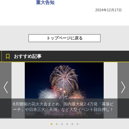
重大告知
2024年12月17日
トップページに戻る
おすすめ記事
8月開催の花火大会まとめ。国内最大級2.4万発「幕張ビ
ーチ」や日本三大「長岡」など大型イベント目白押し！
●
●
●
●
●
●