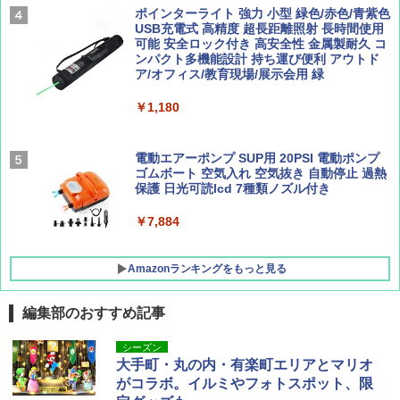
ーティング フルクローズ メッシュ 3-4人用
ポインターライト 強力 小型 緑色/赤色/青紫色
簡単設置 ポップアップテント エクルベージ
USB充電式 高精度 超長距離照射 長時間使用
AIRLINE（エアライン）2026年9月号【特
新しい日本地理 地図・統計・移動から読み
ュ(BC仕様) PATC-150B(EB)
可能 安全ロック付き 高安全性 金属製耐久 コ
集】ボーイング110周年を祝して！
解く (講談社現代新書)
ンパクト多機能設計 持ち運び便利 アウトド
ア/オフィス/教育現場/展示会用 緑
￥9,990
￥1,760
￥1,540
￥1,180
[キャンパーズコレクション 山善] 傘みたいに
広げるだけ パッとサッとテント キューブワ
イド ブラックコーティング フルクローズ メ
電動エアーポンプ SUP用 20PSI 電動ポンプ
ッシュ 4人用 簡単設置 ポップアップテント P
ゴムボート 空気入れ 空気抜き 自動停止 過熱
ATCW-150B エクルベージュ
保護 日光可読lcd 7種類ノズル付き
￥-
￥7,884
Amazonランキングをもっと見る
編集部のおすすめ記事
シーズン
大手町・丸の内・有楽町エリアとマリオ
がコラボ。イルミやフォトスポット、限