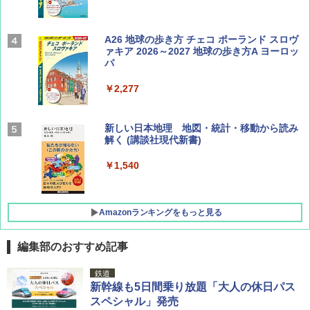
Coyote No.89 特集 星野道夫 夢見る旅
A26 地球の歩き方 チェコ ポーランド スロヴ
ァキア 2026～2027 地球の歩き方A ヨーロッ
パ
￥1,540
￥2,277
AIRLINE（エアライン）2026年9月号【特
新しい日本地理 地図・統計・移動から読み
集】ボーイング110周年を祝して！
解く (講談社現代新書)
￥1,760
￥1,540
Amazonランキングをもっと見る
編集部のおすすめ記事
[キャンパーズコレクション 山善] ポップアッ
GRANDOOR ステンレス保冷剤 2個セット 2
鉄道
プテント 傘みたいに広げて畳める パッとサ
026リニューアル 急速冷凍 空間倍増 衛生的
新幹線も5日間乗り放題「大人の休日パス
ッとサンシェード キューブ フルクローズ メ
コンパクト 保冷力長持ち
スペシャル」発売
ッシュ 簡単設置 ワンタッチテント キャンプ