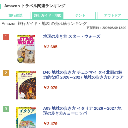
Amazon トラベル関連ランキング
旅行雑誌
旅行ガイド・地図
テント
アウトドア
Amazon 旅行ガイド・地図 の売れ筋ランキング
更新日時：2026/08/09 12:02
BE-PAL(ビ-パル) 2026年 9 月号【特別付録:
地球の歩き方 スター・ウォーズ
SOTO ミニマル"旅"財布 ランダム2種】
￥2,695
￥1,500
ディズニーファン ２０２６年 ９月号 [雑
D40 地球の歩き方 チェンマイ タイ北部の魅
誌] (ＤＩＳＮＥＹ ＦＡＮ)
力的な町 2026～2027 地球の歩き方D アジア
￥713
￥2,079
山と溪谷 2026年8月号「南アルプス大全」
A09 地球の歩き方 イタリア 2026～2027 地
球の歩き方A ヨーロッパ
￥1,540
￥2,479