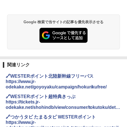
&ハイキング カーキ PATC-150(KH)
￥2,980
￥6,830
DEWEL パラソル 大型 ビーチ アウトドアパ
Google 検索で当サイトの記事を優先表示させる
ラソル ガーデン サイトシート付 折りたたみ
PYKES PEAK (パイクスピーク) 着替えテン
防水 UVカット 4段階高さ調整 軽量 収納袋付
ト プライバシー テント 【中が透けない】 1
き
人用 折りたたみ 防災グッズ 災害用トイレ ビ
ーチ ピクニック ポップアップテント 携帯 簡
￥6,459
易 トイレテント (ブラック)
￥4,980
熊撃退スプレー 熊よけスプレー 熊スプレー
関連リンク
【日本企業販売】超強力クマ対策スプレー 30
0ml（連続噴射30秒）110ml（連続噴射15
ENDLESS BASE 《めざましテレビで紹介》
秒）射程5～10m 安全ロック搭載 携帯収納袋
🔗WESTERポイント北陸新幹線フリーパス
テント ワンタッチ RENEW 幅200 2-3人用 43
付き ヒグマ・イノシシ対策 自治体・教育機
https://www.jr-
500002(89232)
関の購入実績 登山・キャンプ・アウトドア・
odekake.net/goyoyaku/campaign/hokurikufree/
防災用品 長期保存可能 緊急時用 日本国内発
送
￥5,999
🔗WESTERポイント超特典きっぷ
https://tickets.jr-
￥3,680
odekake.net/shohindb/view/consumer/tokutoku/detail
[キャンパーズコレクション 山善] 傘みたいに
.html?staticShnId=100018461
広げるだけ パッとサッとテント ブラックコ
🔗つかうタビ たまるタビ WESTERポイント
ーティング フルクローズ メッシュ 3-4人用
ポインターライト 強力 小型 緑色/赤色/青紫色
https://www.jr-
簡単設置 ポップアップテント エクルベージ
USB充電式 高精度 超長距離照射 長時間使用