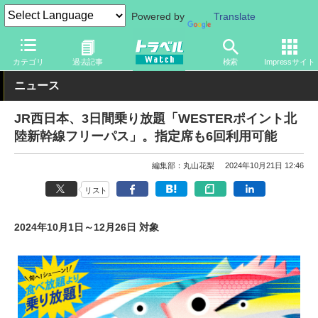
Powered by
Translate
トラベル Watch
企業・政府・官庁
鉄道
JR
カテゴリ
過去記事
検索
Impressサイト
ニュース
JR西日本、3日間乗り放題「WESTERポイント北
陸新幹線フリーパス」。指定席も6回利用可能
編集部：丸山花梨
2024年10月21日 12:46
リスト
2024年10月1日～12月26日 対象