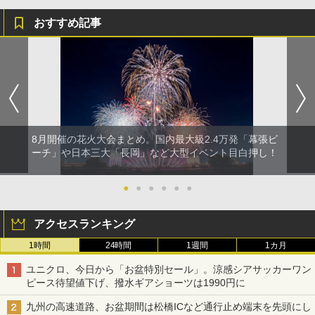
おすすめ記事
8月開催の花火大会まとめ。国内最大級2.4万発「幕張ビ
ーチ」や日本三大「長岡」など大型イベント目白押し！
●
●
●
●
●
●
アクセスランキング
1時間
24時間
1週間
1カ月
ユニクロ、今日から「お盆特別セール」。涼感シアサッカーワン
ピース待望値下げ、撥水ギアショーツは1990円に
九州の高速道路、お盆期間は松橋ICなど通行止め端末を先頭にし