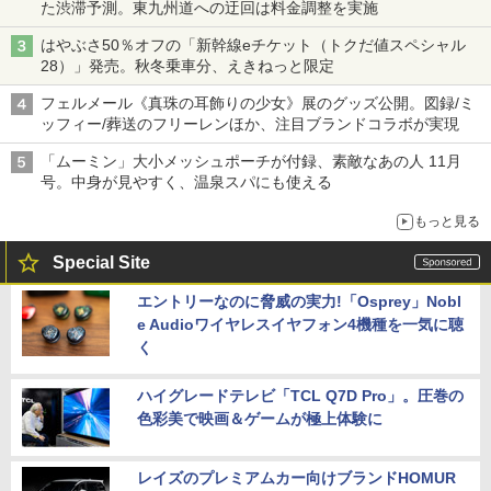
た渋滞予測。東九州道への迂回は料金調整を実施
はやぶさ50％オフの「新幹線eチケット（トクだ値スペシャル
28）」発売。秋冬乗車分、えきねっと限定
フェルメール《真珠の耳飾りの少女》展のグッズ公開。図録/ミ
ッフィー/葬送のフリーレンほか、注目ブランドコラボが実現
「ムーミン」大小メッシュポーチが付録、素敵なあの人 11月
号。中身が見やすく、温泉スパにも使える
もっと見る
Special Site
エントリーなのに脅威の実力!「Osprey」Nobl
e Audioワイヤレスイヤフォン4機種を一気に聴
く
ハイグレードテレビ「TCL Q7D Pro」。圧巻の
色彩美で映画＆ゲームが極上体験に
レイズのプレミアムカー向けブランドHOMUR