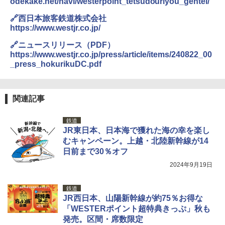
odekake.net/navi/westerpoint_tetsudouriyou_gentei/
ュ(BC仕様) PATC-150B(EB)
可能 安全ロック付き 高安全性 金属製耐久 コ
ンパクト多機能設計 持ち運び便利 アウトド
🔗西日本旅客鉄道株式会社
ア/オフィス/教育現場/展示会用 緑
￥9,990
https://www.westjr.co.jp/
￥1,180
🔗ニュースリリース（PDF）
[キャンパーズコレクション 山善] 傘みたいに
https://www.westjr.co.jp/press/article/items/240822_00
広げるだけ パッとサッとテント キューブワ
_press_hokurikuDC.pdf
イド ブラックコーティング フルクローズ メ
HYREKK 八角形タープ 防水タープ 3×4.5m
ッシュ 4人用 簡単設置 ポップアップテント P
ブラックラバーコーティング UPF50+ UVカ
ATCW-150B エクルベージュ
ット 5000mm耐水圧 210D生地 遮光
関連記事
￥-
￥6,579
鉄道
JR東日本、日本海で獲れた海の幸を楽し
むキャンペーン。上越・北陸新幹線が14
日前まで30％オフ
2024年9月19日
鉄道
JR西日本、山陽新幹線が約75％お得な
「WESTERポイント超特典きっぷ」秋も
発売。区間・席数限定