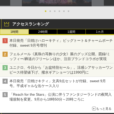
●
●
●
●
●
●
アクセスランキング
1時間
24時間
1週間
1カ月
本日発売「日焼けハローキティ」ビッグトート＆チャームポーチ
付録、sweet 9月号増刊
フェルメール《真珠の耳飾りの少女》展のグッズ公開。図録/ミ
ッフィー/葬送のフリーレンほか、注目ブランドコラボが実現
ユニクロ、今日から「お盆特別セール」。涼感シアサッカーワン
ピース待望値下げ、撥水ギアショーツは1990円に
本日発売「日焼けキティ」文具9点セットが付録、sweet 9月
号。平成ギャルな缶ケース入り
「Reach for the Stars」公演に伴うファンタジーランドの夜間入
場規制を変更。9月から18時50分～20時ごろに
もっと見る