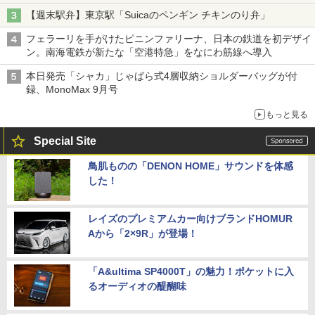
【週末駅弁】東京駅「Suicaのペンギン チキンのり弁」
フェラーリを手がけたピニンファリーナ、日本の鉄道を初デザイ
ン。南海電鉄が新たな「空港特急」をなにわ筋線へ導入
本日発売「シャカ」じゃばら式4層収納ショルダーバッグが付
録、MonoMax 9月号
もっと見る
Special Site
鳥肌ものの「DENON HOME」サウンドを体感
した！
レイズのプレミアムカー向けブランドHOMUR
Aから「2×9R」が登場！
「A&ultima SP4000T」の魅力！ポケットに入
るオーディオの醍醐味