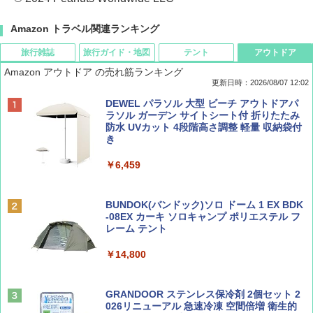
Amazon トラベル関連ランキング
旅行雑誌
旅行ガイド・地図
テント
アウトドア
Amazon アウトドア の売れ筋ランキング
更新日時：2026/08/07 12:02
ディズニーファン ２０２６年 ９月号 [雑
D40 地球の歩き方 チェンマイ タイ北部の魅
[キャンパーズコレクション 山善] ポップアッ
DEWEL パラソル 大型 ビーチ アウトドアパ
誌] (ＤＩＳＮＥＹ ＦＡＮ)
力的な町 2026～2027 地球の歩き方D アジア
プテント 傘みたいに広げて畳める パッとサ
ラソル ガーデン サイトシート付 折りたたみ
ッとサンシェード キューブ フルクローズ メ
防水 UVカット 4段階高さ調整 軽量 収納袋付
ッシュ 簡単設置 ワンタッチテント キャンプ
き
￥713
￥2,079
&ハイキング カーキ PATC-150(KH)
￥6,459
￥6,831
BE-PAL(ビ-パル) 2026年 9 月号【特別付録:
A09 地球の歩き方 イタリア 2026～2027 地
SOTO ミニマル"旅"財布 ランダム2種】
球の歩き方A ヨーロッパ
BUNDOK(バンドック)ソロ ドーム 1 EX BDK
PYKES PEAK (パイクスピーク) 着替えテン
-08EX カーキ ソロキャンプ ポリエステル フ
ト プライバシー テント 【中が透けない】 1
レーム テント
￥1,500
￥2,479
人用 折りたたみ 防災グッズ 災害用トイレ ビ
ーチ ピクニック ポップアップテント 携帯 簡
￥14,800
易 トイレテント (ブラック)
山と溪谷 2026年8月号「南アルプス大全」
地球の歩き方 スター・ウォーズ
￥4,980
GRANDOOR ステンレス保冷剤 2個セット 2
￥1,540
￥2,695
026リニューアル 急速冷凍 空間倍増 衛生的