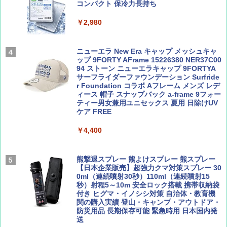
コンパクト 保冷力長持ち
ENDLESS BASE 《めざましテレビで紹介》
テント ワンタッチ RENEW 幅200 2-3人用 43
￥2,980
500002(88859)
Coyote No.89 特集 星野道夫 夢見る旅
A26 地球の歩き方 チェコ ポーランド スロヴ
ァキア 2026～2027 地球の歩き方A ヨーロッ
￥5,999
ニューエラ New Era キャップ メッシュキャ
パ
￥1,540
ップ 9FORTY AFrame 15226380 NER37C00
94 ストーン ニューエラキャップ 9FORTYA
￥2,277
[キャンパーズコレクション 山善] 傘みたいに
サーフライダーファウンデーション Surfride
広げるだけ パッとサッとテント ブラックコ
r Foundation コラボ Aフレーム メンズ レデ
ーティング フルクローズ メッシュ 3-4人用
ィース 帽子 スナップバック a-frame 9フォー
簡単設置 ポップアップテント エクルベージ
ティー男女兼用ユニセックス 夏用 日除けUV
AIRLINE（エアライン）2026年9月号【特
新しい日本地理 地図・統計・移動から読み
ュ(BC仕様) PATC-150B(EB)
ケア FREE
集】ボーイング110周年を祝して！
解く (講談社現代新書)
￥9,990
￥4,400
￥1,760
￥1,540
[キャンパーズコレクション 山善] 傘みたいに
熊撃退スプレー 熊よけスプレー 熊スプレー
広げるだけ パッとサッとテント キューブワ
【日本企業販売】超強力クマ対策スプレー 30
イド ブラックコーティング フルクローズ メ
0ml（連続噴射30秒）110ml（連続噴射15
ッシュ 4人用 簡単設置 ポップアップテント P
秒）射程5～10m 安全ロック搭載 携帯収納袋
ATCW-150B エクルベージュ
付き ヒグマ・イノシシ対策 自治体・教育機
関の購入実績 登山・キャンプ・アウトドア・
防災用品 長期保存可能 緊急時用 日本国内発
￥-
送