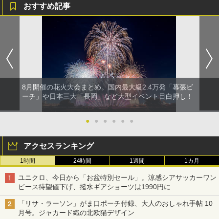
おすすめ記事
8月開催の花火大会まとめ。国内最大級2.4万発「幕張ビ
ーチ」や日本三大「長岡」など大型イベント目白押し！
●
●
●
●
●
●
アクセスランキング
1時間
24時間
1週間
1カ月
ユニクロ、今日から「お盆特別セール」。涼感シアサッカーワン
ピース待望値下げ、撥水ギアショーツは1990円に
「リサ・ラーソン」がま口ポーチ付録、大人のおしゃれ手帖 10
月号。ジャカード織の北欧猫デザイン