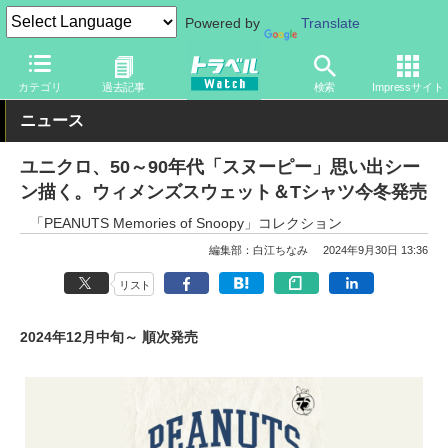
Powered by
Translate
トラベル Watch
旅のアイテム
旅行グッズ
衣類
カテゴリ
過去記事
検索
Impressサイト
ニュース
ユニクロ、50～90年代「スヌーピー」思い出シー
ン描く。ウィメンズスウェット＆Tシャツ今冬発売
「PEANUTS Memories of Snoopy」コレクション
編集部：白江ちなみ
2024年9月30日 13:36
リスト
2024年12月中旬～ 順次発売