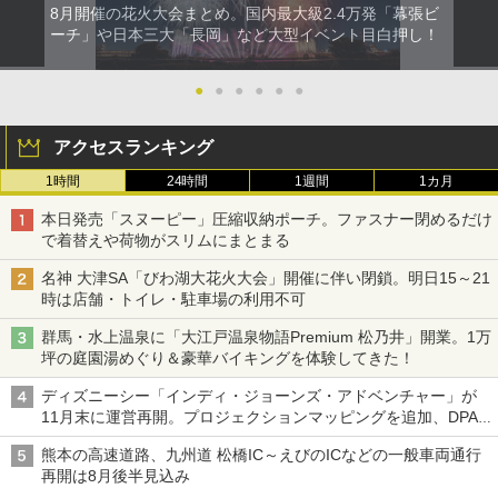
8月開催の花火大会まとめ。国内最大級2.4万発「幕張ビ
ーチ」や日本三大「長岡」など大型イベント目白押し！
●
●
●
●
●
●
アクセスランキング
1時間
24時間
1週間
1カ月
本日発売「スヌーピー」圧縮収納ポーチ。ファスナー閉めるだけ
で着替えや荷物がスリムにまとまる
名神 大津SA「びわ湖大花火大会」開催に伴い閉鎖。明日15～21
時は店舗・トイレ・駐車場の利用不可
群馬・水上温泉に「大江戸温泉物語Premium 松乃井」開業。1万
坪の庭園湯めぐり＆豪華バイキングを体験してきた！
ディズニーシー「インディ・ジョーンズ・アドベンチャー」が
11月末に運営再開。プロジェクションマッピングを追加、DPA
は1500円
熊本の高速道路、九州道 松橋IC～えびのICなどの一般車両通行
再開は8月後半見込み