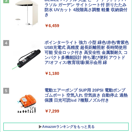
￥-
ァキア 2026～2027 地球の歩き方A ヨーロッ
ラソル ガーデン サイトシート付 折りたたみ
パ
￥1,540
防水 UVカット 4段階高さ調整 軽量 収納袋付
き
￥2,277
ENDLESS BASE 《めざましテレビで紹介》
テント ワンタッチ RENEW 幅200 2-3人用 43
￥6,459
500002(89147)
AIRLINE（エアライン）2026年9月号【特
地球の歩き方 スター・ウォーズ
集】ボーイング110周年を祝して！
￥5,499
ポインターライト 強力 小型 緑色/赤色/青紫色
￥2,695
USB充電式 高精度 超長距離照射 長時間使用
￥1,760
可能 安全ロック付き 高安全性 金属製耐久 コ
[キャンパーズコレクション 山善] 傘みたいに
ンパクト多機能設計 持ち運び便利 アウトド
広げるだけ パッとサッとテント ブラックコ
ア/オフィス/教育現場/展示会用 緑
ーティング フルクローズ メッシュ 3-4人用
簡単設置 ポップアップテント エクルベージ
BE-PAL(ビ-パル) 2026年 9 月号【特別付録:
新しい日本地理 地図・統計・移動から読み
￥1,180
ュ(BC仕様) PATC-150B(EB)
SOTO ミニマル"旅"財布 ランダム2種】
解く (講談社現代新書)
￥8,991
￥1,500
￥1,540
電動エアーポンプ SUP用 20PSI 電動ポンプ
ゴムボート 空気入れ 空気抜き 自動停止 過熱
保護 日光可読lcd 7種類ノズル付き
Coleman(コールマン) ツーリングドーム/LD
X 2人用 3人用 キャンプ アウトドア フェス
￥7,299
収納 コンパクト 簡単設営 カンガルーテント
ソロキャンプ ソロテント
Amazonランキングをもっと見る
￥20,718