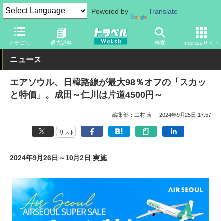
Powered by
Translate
トラベル Watch
企業・政府・官庁
海外エアライン
カテゴリ
過去記事
検索
Impressサイト
ニュース
エアソウル、日韓路線が最大98％オフの「スカッ
と特価」。成田～仁川は片道4500円～
編集部：二村 茜
2024年9月25日 17:57
リスト
2024年9月26日～10月2日 実施