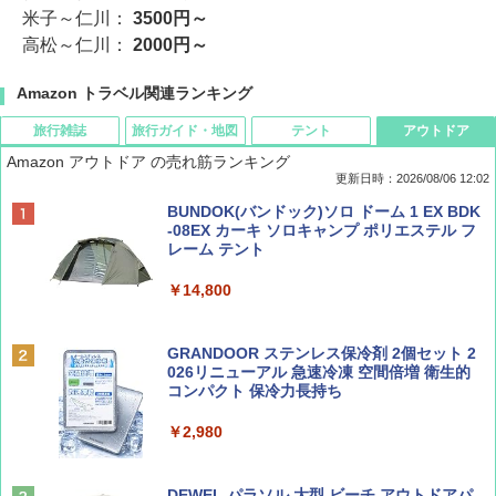
米子～仁川：
3500円～
高松～仁川：
2000円～
Amazon トラベル関連ランキング
旅行雑誌
旅行ガイド・地図
テント
アウトドア
Amazon アウトドア の売れ筋ランキング
更新日時：2026/08/06 12:02
ディズニーファン ２０２６年 ９月号 [雑
D40 地球の歩き方 チェンマイ タイ北部の魅
[キャンパーズコレクション 山善] ポップアッ
BUNDOK(バンドック)ソロ ドーム 1 EX BDK
誌] (ＤＩＳＮＥＹ ＦＡＮ)
力的な町 2026～2027 地球の歩き方D アジア
プテント 傘みたいに広げて畳める パッとサ
-08EX カーキ ソロキャンプ ポリエステル フ
ッとサンシェード キューブ フルクローズ メ
レーム テント
ッシュ 簡単設置 ワンタッチテント キャンプ
￥713
￥2,079
&ハイキング カーキ PATC-150(KH)
￥14,800
￥6,832
Coyote No.89 特集 星野道夫 夢見る旅
A09 地球の歩き方 イタリア 2026～2027 地
GRANDOOR ステンレス保冷剤 2個セット 2
球の歩き方A ヨーロッパ
026リニューアル 急速冷凍 空間倍増 衛生的
PYKES PEAK (パイクスピーク) 着替えテン
コンパクト 保冷力長持ち
￥1,540
ト プライバシー テント 【中が透けない】 1
￥2,479
人用 折りたたみ 防災グッズ 災害用トイレ ビ
￥2,980
ーチ ピクニック ポップアップテント 携帯 簡
易 トイレテント (オリーブ)
山と溪谷 2026年8月号「南アルプス大全」
A26 地球の歩き方 チェコ ポーランド スロヴ
DEWEL パラソル 大型 ビーチ アウトドアパ