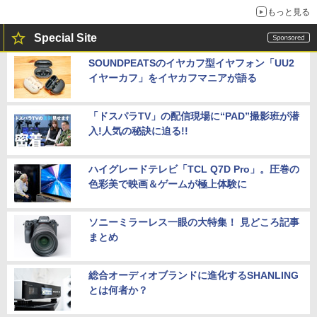
もっと見る
Special Site
SOUNDPEATSのイヤカフ型イヤフォン「UU2
イヤーカフ」をイヤカフマニアが語る
「ドスパラTV」の配信現場に“PAD”撮影班が潜
入!人気の秘訣に迫る!!
ハイグレードテレビ「TCL Q7D Pro」。圧巻の
色彩美で映画＆ゲームが極上体験に
ソニーミラーレス一眼の大特集！ 見どころ記事
まとめ
総合オーディオブランドに進化するSHANLING
とは何者か？