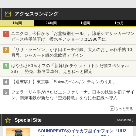
アクセスランキング
1時間
24時間
1週間
1カ月
ユニクロ、今日から「お盆特別セール」。涼感シアサッカーワン
ピース待望値下げ、撥水ギアショーツは1990円に
「リサ・ラーソン」がま口ポーチ付録、大人のおしゃれ手帖 10
月号。ジャカード織の北欧猫デザイン
はやぶさ50％オフの「新幹線eチケット（トクだ値スペシャル
28）」発売。秋冬乗車分、えきねっと限定
【週末駅弁】東京駅「Suicaのペンギン チキンのり弁」
フェラーリを手がけたピニンファリーナ、日本の鉄道を初デザイ
ン。南海電鉄が新たな「空港特急」をなにわ筋線へ導入
もっと見る
Special Site
SOUNDPEATSのイヤカフ型イヤフォン「UU2