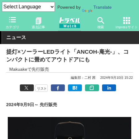
Powered by
Translate
トラベル Watch
旅のアイテム
旅行グッズ
アウトドア用品
カテゴリ
過去記事
検索
Impressサイト
ニュース
提灯×ソーラーLEDライト「ANCOH-庵光-」、コ
ンパクトに畳めてアウトドアにも
Makuakeで先行販売
編集部：二村 茜
2024年9月10日 15:22
リスト
2024年9月9日～ 先行販売