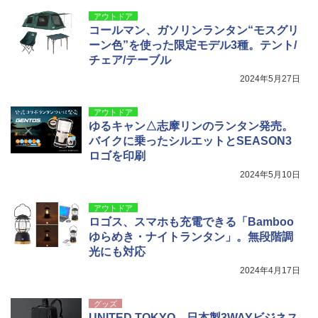
￥9,990
￥14,800
アウトドア
￥2,277
コールマン、ガソリンランタン“モスグリ
ーン色”を使った限定モデル3種。テント/
[キャンパーズコレクション 山善] 傘みたいに
着替えテント トイレテント 透けない【換気
チェア/テーブル
広げるだけ パッとサッとテント キューブワ
通気窓付き】収納袋付き UVカット 防水 防災
イド ブラックコーティング フルクローズ メ
コンパクト iimono117 (ブルー)
2024年5月27日
ッシュ 4人用 簡単設置 ポップアップテント P
ATCW-150B エクルベージュ
￥3,080
アウトドア
￥-
ゆるキャン△志摩リンのランタン発売。
バイクに乗ったシルエットとSEASON3
ロゴを印刷
2024年5月10日
アウトドア
ロゴス、スマホも充電できる「Bamboo
ゆらめき・ナイトランタン」。無段階調
光にも対応
2024年4月17日
グッズ
UNITED TOKYO、日本製3WAYビジネス