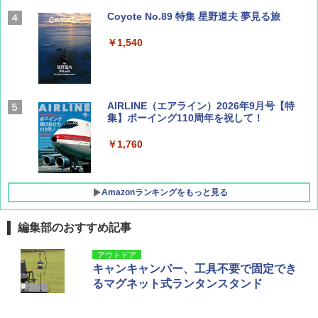
Coyote No.89 特集 星野道夫 夢見る旅
￥1,540
AIRLINE（エアライン）2026年9月号【特
集】ボーイング110周年を祝して！
￥1,760
Amazonランキングをもっと見る
編集部のおすすめ記事
僕が見た未来【完全版】
[キャンパーズコレクション 山善] ポップアッ
DEWEL パラソル 大型 ビーチ アウトドアパ
アウトドア
プテント 傘みたいに広げて畳める パッとサ
ラソル ガーデン サイトシート付 折りたたみ
キャンキャンパー、工具不要で固定でき
ッとサンシェード キューブ フルクローズ メ
防水 UVカット 4段階高さ調整 軽量 収納袋付
￥0
るマグネット式ランタンスタンド
ッシュ 簡単設置 ワンタッチテント キャンプ
き
&ハイキング カーキ PATC-150(KH)
￥6,459