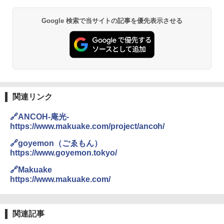
￥6,831
D40 地球の歩き方 チェンマイ タイ北部の魅
Google 検索で当サイトの記事を優先表示させる
力的な町 2026～2027 地球の歩き方D アジア
GRANDOOR ステンレス保冷剤 2個セット 2
PYKES PEAK (パイクスピーク) 着替えテン
026リニューアル 急速冷凍 空間倍増 衛生的
ト プライバシー テント 【中が透けない】 1
コンパクト 保冷力長持ち
￥2,079
人用 折りたたみ 防災グッズ 災害用トイレ ビ
ーチ ピクニック ポップアップテント 携帯 簡
￥2,980
易 トイレテント (グレー)
A09 地球の歩き方 イタリア 2026～2027 地
￥4,980
球の歩き方A ヨーロッパ
熊撃退スプレー 熊よけスプレー 熊スプレー
関連リンク
【日本企業販売】超強力クマ対策スプレー 30
￥2,479
0ml（連続噴射30秒）110ml（連続噴射15
ENDLESS BASE 《めざましテレビで紹介》
秒）射程5～10m 安全ロック搭載 携帯収納袋
🔗ANCOH-庵光-
テント ワンタッチ RENEW 幅200 2-3人用 43
付き ヒグマ・イノシシ対策 自治体・教育機
https://www.makuake.com/project/ancoh/
500002(88859)
関の購入実績 登山・キャンプ・アウトドア・
防災用品 長期保存可能 緊急時用 日本国内発
地球の歩き方 スター・ウォーズ
🔗goyemon（ごゑもん）
送
￥5,999
https://www.goyemon.tokyo/
￥2,695
￥3,680
🔗Makuake
[キャンパーズコレクション 山善] 傘みたいに
https://www.makuake.com/
広げるだけ パッとサッとテント ブラックコ
ーティング フルクローズ メッシュ 3-4人用
BUNDOK(バンドック)ソロ ドーム 1 EX BDK
簡単設置 ポップアップテント エクルベージ
-08EX カーキ ソロキャンプ ポリエステル フ
A26 地球の歩き方 チェコ ポーランド スロヴ
ュ(BC仕様) PATC-150B(EB)
レーム ドーム型 テント
ァキア 2026～2027 地球の歩き方A ヨーロッ
関連記事
パ