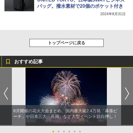
バッグ。撥水素材で20個のポケット付き
2024年8月31日
トップページに戻る
おすすめ記事
8月開催の花火大会まとめ。国内最大級2.4万発「幕張ビ
ーチ」や日本三大「長岡」など大型イベント目白押し！
●
●
●
●
●
●