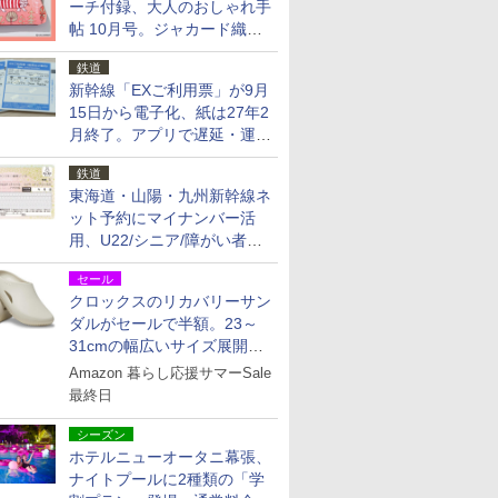
ーチ付録、大人のおしゃれ手
帖 10月号。ジャカード織の
北欧猫デザイン
鉄道
新幹線「EXご利用票」が9月
15日から電子化、紙は27年2
月終了。アプリで遅延・運休
も確認可能に
鉄道
東海道・山陽・九州新幹線ネ
ット予約にマイナンバー活
用、U22/シニア/障がい者割
を9月15日から発売
セール
クロックスのリカバリーサン
ダルがセールで半額。23～
31cmの幅広いサイズ展開、
独自のクッション素材を採用
Amazon 暮らし応援サマーSale
最終日
シーズン
ホテルニューオータニ幕張、
ナイトプールに2種類の「学