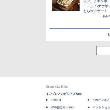
ップ。チキンボ
ードル/バナナ葉
もち米デザート
202
Group site links
インプレスのビジネスWeb
Think IT
SmartGri
Web担当者Forum
ネットショ