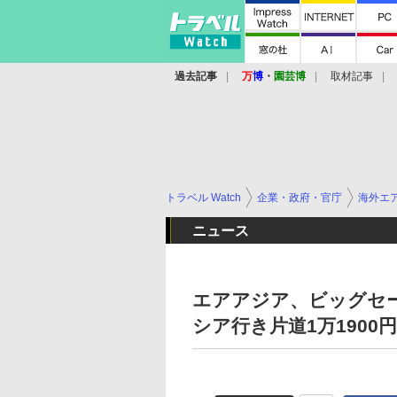
過去記事
万
博
・
園芸博
取材記事
トラベル Watch
企業・政府・官庁
海外エ
ニュース
エアアジア、ビッグセー
シア行き片道1万1900