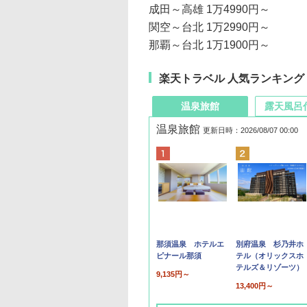
成田～高雄 1万4990円～
関空～台北 1万2990円～
那覇～台北 1万1900円～
楽天トラベル 人気ランキング
温泉旅館
露天風呂
温泉旅館
更新日時：2026/08/07 00:00
那須温泉 ホテルエ
別府温泉 杉乃井ホ
ピナール那須
テル（オリックスホ
テルズ＆リゾーツ）
9,135円～
13,400円～