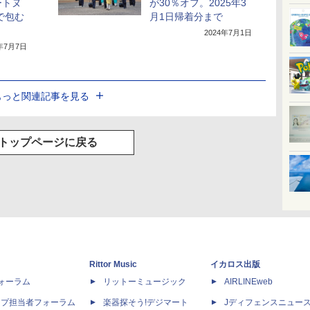
ートヌ
が30％オフ。2025年3
で包む
月1日帰着分まで
2024年7月1日
4年7月7日
もっと関連記事を見る
トップページに戻る
Rittor Music
イカロス出版
dフォーラム
リットーミュージック
AIRLINEweb
ップ担当者フォーラム
楽器探そう!デジマート
Jディフェンスニュー