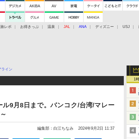
旅レポ
お得きっぷ
温泉
JAL
ANA
ディズニー
USJ
アライン
1
ル9月8日まで。バンコク/台湾/マレー
円～
編集部：白江ちなみ
2024年9月2日 11:37