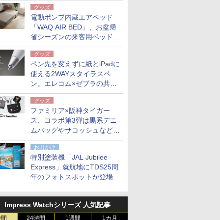
グッズ
電動ポンプ内蔵エアベッド
「WAQ AIR BED」、お盆帰
省シーズンの来客用ベッドに
も。使用後は収納バッグでコ
グッズ
ンパクトに保管
ペン先を変えずに紙とiPadに
使える2WAYスタイラスペ
ン。エレコム×ゼブラの共同
開発
グッズ
ファミリア×阪神タイガー
ス、コラボ第3弾は黒系デニ
ムバッグやサコッシュなど6
点。8月21日オンラインスト
お出かけ
アで発売
特別塗装機「JAL Jubilee
Express」就航地にTDS25周
年のフォトスポットが登場。
10月末まで青森空港に
Impress Watchシリーズ 人気記事
時間
24時間
1週間
1カ月