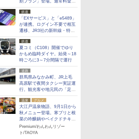
割プラン」登場。通常料金の
およそ半額でお得に夜活
鉄道
「EXサービス」と「e5489」
が連携。ログイン不要で相互
遷移、JR3社の新幹線・特急
予約をアプリで一括確認
鉄道
夏コミ（C108）開催でゆり
かもめ臨時ダイヤ。始発～18
時ごろに3～7分間隔で運行
道路
群馬県みなかみ町、JR上毛
高原駅で夜間タクシー実証運
行。観光客や地元民の「足が
ない」課題解消へ、木金土に
温泉
グルメ
2台体制
大江戸温泉物語、9月1日から
秋メニュー登場。寒ブリと根
菜の吟醸鍋やベイクドチキ
ン、ショコラ＆栗スイーツも
Premium/わんわんリゾー
食べ放題に
ト/TAOYA