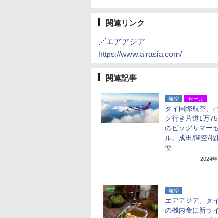
関連リンク
🔗エアアジア
https://www.airasia.com/
関連記事
航空
セール
タイ国際航空、
ク行き片道1万75
のビッグサマー
ル。成田/関空/
便
2024
航空
エアアジア、タ
の機内食に新ラ