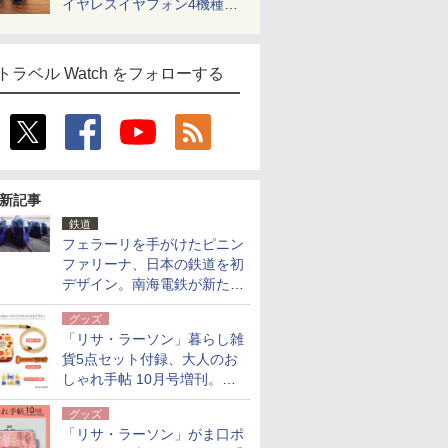
イヤレスイヤフォン4機種を
一気に聴く
トラベル Watch をフォローする
新記事
鉄道
フェラーリを手がけたピニン
ファリーナ、日本の鉄道を初
デザイン。南海電鉄が新たな
「空港特急」をなにわ筋線へ
グッズ
導入
「リサ・ラーソン」暮らし雑
貨5点セット付録、大人のお
しゃれ手帖 10月号増刊。
USBケーブルや缶ケースなど
グッズ
「リサ・ラーソン」がま口ポ