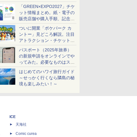
め
「GREEN×EXPO2027」チケ
ット情報まとめ。紙・電子の
販売店舗や購入手順、記念チ
ケットも解説
ついに開業「ポケパーク カ
ントー」見どころ解説。注目
アトラクション・チケット手
配・来場前に必要な準備は？
パスポート（2025年旅券）
の新規申請をオンラインでや
ってみた。必要なものはスマ
ホとマイナカードのみ
はじめてのハワイ旅行ガイド
～せっかく行くなら隣島の秘
境も楽しみたい！～
ICE
天海社
ス
Comic curea