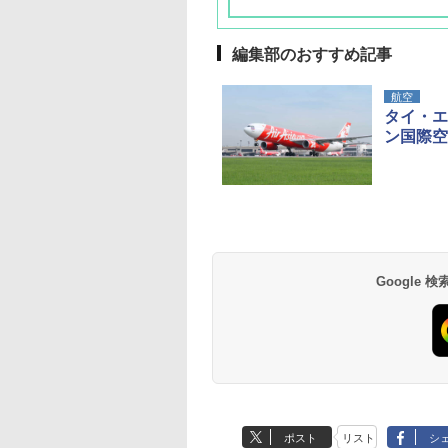
編集部のおすすめ記事
航空
タイ・エ
ン国際空
草津温泉 ホテル櫻
品川プリンスホテル
グランドニッコー東
海のサウナ＆スパ
東京ドームホテル
シェラトン・グラン
井
京ベイ 舞浜
オールインクルーシ
デ・トーキョーベ
7,037円～
7,980円～
ブ 島原温泉ホテル
イ・ホテル
14,300円～
6,800円～
南風楼
10,450円～
7,950円～
Google
ポスト
リスト
シ