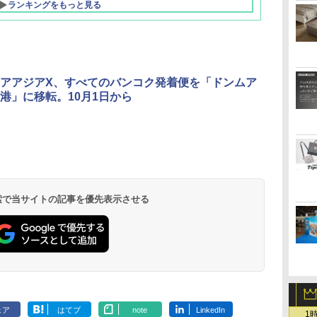
ランキングをもっと見る
アアジアX、すべてのバンコク発着便を「ドンムア
港」に移転。10月1日から
北陸 福井 あわら
品川プリンスホテ
舞浜ビューホテル
箱根湯本温泉 ホテ
ホテルトラスティ東
オリエンタルホテル
下呂温泉 水明館
住友不動産ホテル ヴ
東京ベイ舞浜ホテル
温泉 清風荘（北陸
ル イーストタワー
ｂｙ ＨＵＬＩＣ
ル おかだ
京ベイサイド
東京ベイ
ィラフォンテーヌグラ
ファーストリゾート
8,250円～
最大級の庭園露天風
（旧：東京ベイ舞浜
ンド東京有明
9,958円～
11,200円～
5,450円～
5,200円～
4,290円～
呂の宿 清風荘）
ホテル）
19,541円～
5,758円～
6,070円～
 検索で当サイトの記事を優先表示させる
ェア
はてブ
note
LinkedIn
1