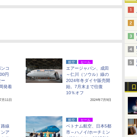
航空
セール
バンコ
エアージャパン、成田
00円
～仁川（ソウル）線の
セー
2024年冬ダイヤ販売開
福岡発着
始。7月末まで往復
10％オフ
年7月11日
2024年7月9日
航空
セール
イ路線
ベトナム航空、日本5都
インア
市～ハノイ/ホーチミン