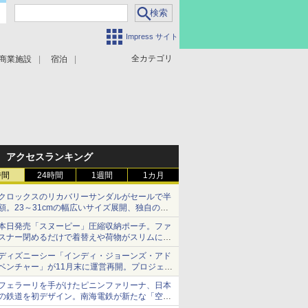
Impress サイト
全カテゴリ
商業施設
宿泊
アクセスランキング
時間
24時間
1週間
1カ月
クロックスのリカバリーサンダルがセールで半
額。23～31cmの幅広いサイズ展開、独自のク
ッション素材を採用
本日発売「スヌーピー」圧縮収納ポーチ。ファ
スナー閉めるだけで着替えや荷物がスリムにま
とまる
ディズニーシー「インディ・ジョーンズ・アド
ベンチャー」が11月末に運営再開。プロジェク
ションマッピングを追加、DPAは1500円
フェラーリを手がけたピニンファリーナ、日本
の鉄道を初デザイン。南海電鉄が新たな「空港
特急」をなにわ筋線へ導入