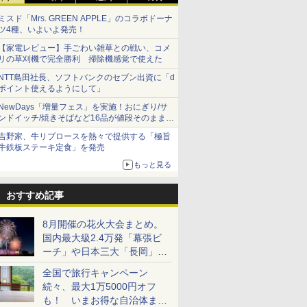
ミスド「Mrs. GREEN APPLE」のコラボドーナ
ツ4種、いよいよ発売！
【家電レビュー】手ごわい雑草との戦い、コメ
リの草刈機で完全勝利 掃除機感覚で使えた
NTT島田社長、ソフトバンクのセブン出資に「d
ポイント使えるようにして」
NewDays「増量フェス」を実施！おにぎり/サ
ンドイッチ/焼きそばなど16品が値段そのままで
ボリュームアップ
吉野家、牛リブロースを熱々で提供する「極旨
牛鉄板ステーキ定食」を発売
もっと見る
おすすめ記事
8月開催の花火大会まとめ。
国内最大級2.4万発「幕張ビ
ーチ」や日本三大「長岡」な
ど大型イベント目白押し！
全国で旅行キャンペーン
続々、最大1万5000円オフ
も！ いまお得な自治体まと