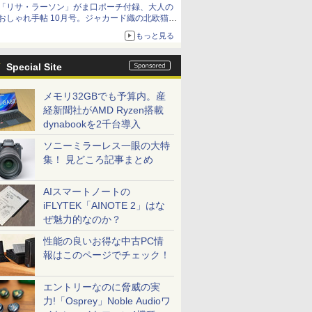
「リサ・ラーソン」がま口ポーチ付録、大人の
おしゃれ手帖 10月号。ジャカード織の北欧猫デ
ザイン
もっと見る
Special Site
メモリ32GBでも予算内。産
経新聞社がAMD Ryzen搭載
dynabookを2千台導入
ソニーミラーレス一眼の大特
集！ 見どころ記事まとめ
AIスマートノートの
iFLYTEK「AINOTE 2」はな
ぜ魅力的なのか？
性能の良いお得な中古PC情
報はこのページでチェック！
エントリーなのに脅威の実
力!「Osprey」Noble Audioワ