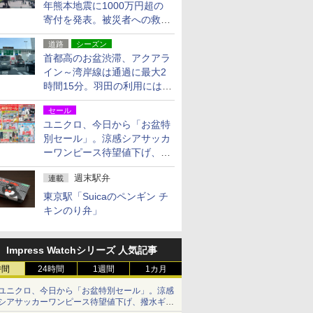
年熊本地震に1000万円超の
寄付を発表。被災者への救援
活動・復旧支援
道路
シーズン
首都高のお盆渋滞、アクアラ
イン～湾岸線は通過に最大2
時間15分。羽田の利用には
「空港西出口」の利用検討を
セール
ユニクロ、今日から「お盆特
別セール」。涼感シアサッカ
ーワンピース待望値下げ、撥
水ギアショーツは1990円に
週末駅弁
連載
東京駅「Suicaのペンギン チ
キンのり弁」
Impress Watchシリーズ 人気記事
時間
24時間
1週間
1カ月
ユニクロ、今日から「お盆特別セール」。涼感
シアサッカーワンピース待望値下げ、撥水ギア