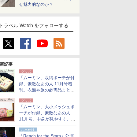
ぜ魅力的なのか？
トラベル Watch をフォローする
新記事
グッズ
「ムーミン」収納ポーチが付
録、素敵なあの人 11月号増
刊。衣類や旅の必需品まとま
る大小2個セット
グッズ
「ムーミン」大小メッシュポ
ーチが付録、素敵なあの人
11月号。中身が見やすく、温
泉スパにも使える
お出かけ
「Reach for the Stars」公演