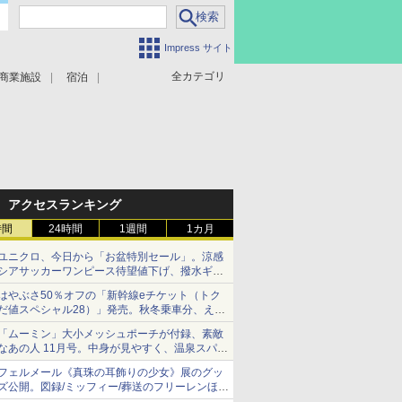
Impress サイト
全カテゴリ
商業施設
宿泊
アクセスランキング
時間
24時間
1週間
1カ月
ユニクロ、今日から「お盆特別セール」。涼感
シアサッカーワンピース待望値下げ、撥水ギア
ショーツは1990円に
はやぶさ50％オフの「新幹線eチケット（トク
だ値スペシャル28）」発売。秋冬乗車分、えき
ねっと限定
「ムーミン」大小メッシュポーチが付録、素敵
なあの人 11月号。中身が見やすく、温泉スパに
も使える
フェルメール《真珠の耳飾りの少女》展のグッ
ズ公開。図録/ミッフィー/葬送のフリーレンほ
か、注目ブランドコラボが実現