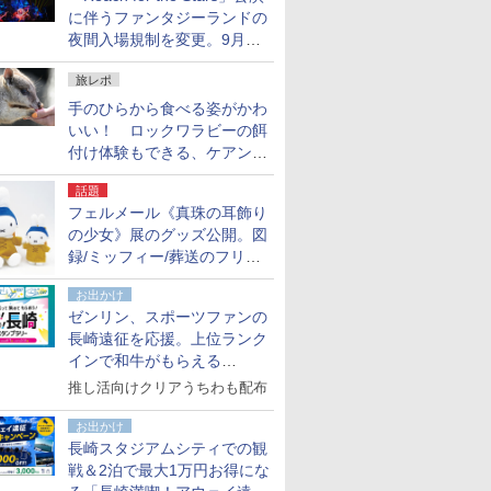
に伴うファンタジーランドの
夜間入場規制を変更。9月か
ら18時50分～20時ごろに
旅レポ
手のひらから食べる姿がかわ
いい！ ロックワラビーの餌
付け体験もできる、ケアンズ
でアサートン高原の日本語ガ
話題
イド付きツアーに参加してみ
フェルメール《真珠の耳飾り
た
の少女》展のグッズ公開。図
録/ミッフィー/葬送のフリー
レンほか、注目ブランドコラ
お出かけ
ボが実現
ゼンリン、スポーツファンの
長崎遠征を応援。上位ランク
インで和牛がもらえる
「GO！GO！長崎スタンプラ
推し活向けクリアうちわも配布
リー」
お出かけ
長崎スタジアムシティでの観
戦＆2泊で最大1万円お得にな