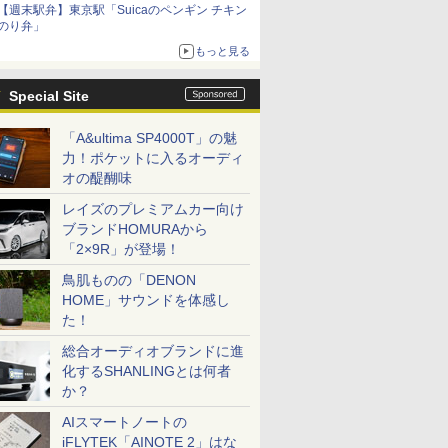
【週末駅弁】東京駅「Suicaのペンギン チキン
のり弁」
もっと見る
Special Site
「A&ultima SP4000T」の魅
力！ポケットに入るオーディ
オの醍醐味
レイズのプレミアムカー向け
ブランドHOMURAから
「2×9R」が登場！
鳥肌ものの「DENON
HOME」サウンドを体感し
た！
総合オーディオブランドに進
化するSHANLINGとは何者
か？
AIスマートノートの
iFLYTEK「AINOTE 2」はな