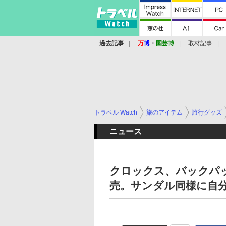
過去記事
万
博
・
園芸博
取材記事
トラベル Watch
旅のアイテム
旅行グッズ
ニュース
クロックス、バックパッ
売。サンダル同様に自