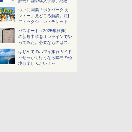
販売店舗や購入手順、記念チ
ケットも解説
ついに開業「ポケパーク カ
ントー」見どころ解説。注目
アトラクション・チケット手
配・来場前に必要な準備は？
パスポート（2025年旅券）
の新規申請をオンラインでや
ってみた。必要なものはスマ
ホとマイナカードのみ
はじめてのハワイ旅行ガイド
～せっかく行くなら隣島の秘
境も楽しみたい！～