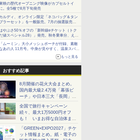
ショーツは1990円に
東映の歴代オープニング映像がカプセルトイ
に。全5種で8月下旬発売
カルディ、オンライン限定「ネコバッグ＆タン
ブラーセット」を一般販売。7月の抽選販売の
当選無効分
はやぶさ50％オフの「新幹線eチケット（トク
だ値スペシャル28）」発売。秋冬乗車分、えき
ねっと限定
「ムーミン」大小メッシュポーチが付録、素敵
なあの人 11月号。中身が見やすく、温泉スパに
も使える
もっと見る
おすすめ記事
8月開催の花火大会まとめ。
国内最大級2.4万発「幕張ビ
ーチ」や日本三大「長岡」な
ど大型イベント目白押し！
全国で旅行キャンペーン
続々、最大1万5000円オフ
も！ いまお得な自治体まと
め
「GREEN×EXPO2027」チケ
ット情報まとめ。紙・電子の