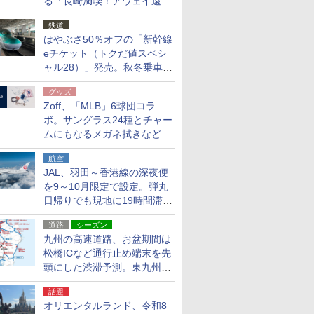
る「長崎満喫！アウェイ遠征
応援キャンペーン」
鉄道
はやぶさ50％オフの「新幹線
eチケット（トクだ値スペシ
ャル28）」発売。秋冬乗車
分、えきねっと限定
グッズ
Zoff、「MLB」6球団コラ
ボ。サングラス24種とチャー
ムにもなるメガネ拭きなど雑
貨24種
航空
JAL、羽田～香港線の深夜便
を9～10月限定で設定。弾丸
日帰りでも現地に19時間滞在
できる
道路
シーズン
九州の高速道路、お盆期間は
松橋ICなど通行止め端末を先
頭にした渋滞予測。東九州道
への迂回は料金調整を実施
話題
オリエンタルランド、令和8